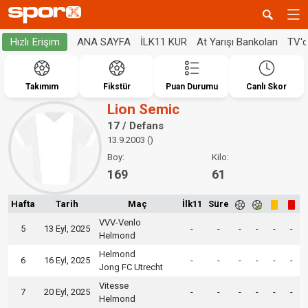
ANA SAYFA
İLK11 KUR
At Yarışı Bankoları
TV'
Hızlı Erişim
Takımım
Fikstür
Puan Durumu
Canlı Skor
Lion Semic
17 / Defans
13.9.2003 ()
Boy:
Kilo:
169
61
Hafta
Tarih
Maç
İlk11
Süre
VVV-Venlo
5
13 Eyl, 2025
-
-
-
-
-
-
Helmond
Helmond
6
16 Eyl, 2025
-
-
-
-
-
-
Jong FC Utrecht
Vitesse
7
20 Eyl, 2025
-
-
-
-
-
-
Helmond