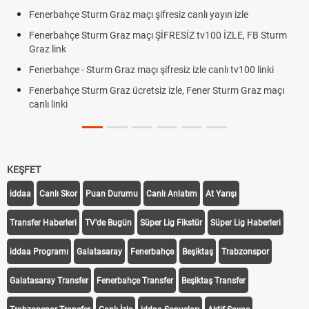
Fenerbahçe Sturm Graz maçı şifresiz canlı yayın izle
Fenerbahçe Sturm Graz maçı ŞİFRESİZ tv100 İZLE, FB Sturm
Graz link
Fenerbahçe - Sturm Graz maçı şifresiz izle canlı tv100 linki
Fenerbahçe Sturm Graz ücretsiz izle, Fener Sturm Graz maçı
canlı linki
KEŞFET
iddaa
Canlı Skor
Puan Durumu
Canlı Anlatım
At Yarışı
Transfer Haberleri
TV'de Bugün
Süper Lig Fikstür
Süper Lig Haberleri
iddaa Programı
Galatasaray
Fenerbahçe
Beşiktaş
Trabzonspor
Galatasaray Transfer
Fenerbahçe Transfer
Beşiktaş Transfer