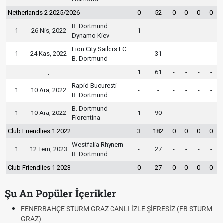
Netherlands 2 2025/2026
0
52
0
0
0
0
B. Dortmund
1
26 Nis, 2022
1
-
-
-
-
-
Dynamo Kiev
Lion City Sailors FC
1
24 Kas, 2022
-
31
-
-
-
-
B. Dortmund
,
1
61
-
-
-
-
Rapid Bucuresti
1
10 Ara, 2022
-
-
-
-
-
-
B. Dortmund
B. Dortmund
1
10 Ara, 2022
1
90
-
-
-
-
Fiorentina
Club Friendlies 1 2022
3
182
0
0
0
0
Westfalia Rhynern
1
12 Tem, 2023
-
27
-
-
-
-
B. Dortmund
Club Friendlies 1 2023
0
27
0
0
0
0
Şu An Popüler İçerikler
FENERBAHÇE STURM GRAZ CANLI İZLE ŞİFRESİZ (FB STURM
GRAZ)