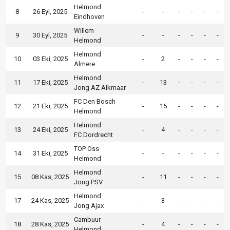
Helmond
8
26 Eyl, 2025
-
-
-
-
-
-
Eindhoven
Willem
9
30 Eyl, 2025
-
-
-
-
-
-
Helmond
Helmond
10
03 Eki, 2025
-
2
-
-
-
-
Almere
Helmond
11
17 Eki, 2025
-
13
-
-
-
-
Jong AZ Alkmaar
FC Den Bosch
12
21 Eki, 2025
-
15
-
-
-
-
Helmond
Helmond
13
24 Eki, 2025
-
4
-
-
-
-
FC Dordrecht
TOP Oss
14
31 Eki, 2025
-
-
-
-
-
-
Helmond
Helmond
15
08 Kas, 2025
-
11
-
-
-
-
Jong PSV
Helmond
17
24 Kas, 2025
-
3
-
-
-
-
Jong Ajax
Cambuur
18
28 Kas, 2025
-
4
-
-
-
-
Helmond