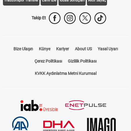
Trabzonspor Transfer
Canlı İzle
iddaa Sonuçları
Aktif Sayaç
Takip Et
Bize Ulaşın
Künye
Kariyer
About US
Yasal Uyarı
Çerez Politikası
Gizlilik Politikası
KVKK Aydınlatma Metni Kurumsal