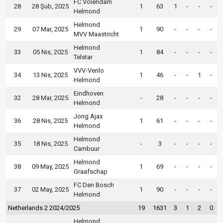
FC Volendam
28
28 Şub, 2025
1
63
1
-
-
-
Helmond
Helmond
29
07 Mar, 2025
1
90
-
-
-
-
MVV Maastricht
Helmond
33
05 Nis, 2025
1
84
-
-
-
-
Telstar
VVV-Venlo
34
13 Nis, 2025
1
46
-
-
1
-
Helmond
Eindhoven
32
28 Mar, 2025
-
28
-
-
-
-
Helmond
Jong Ajax
36
28 Nis, 2025
1
61
-
-
-
-
Helmond
Helmond
35
18 Nis, 2025
-
3
-
-
-
-
Cambuur
Helmond
38
09 May, 2025
1
69
-
-
-
-
Graafschap
FC Den Bosch
37
02 May, 2025
1
90
-
-
-
-
Helmond
Netherlands 2 2024/2025
19
1631
3
1
2
0
Helmond