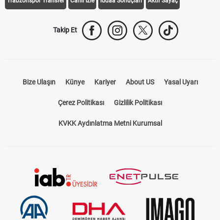
Trabzonspor Transfer
Canlı İzle
iddaa Sonuçları
Aktif Sayaç
Takip Et
Bize Ulaşın
Künye
Kariyer
About US
Yasal Uyarı
Çerez Politikası
Gizlilik Politikası
KVKK Aydınlatma Metni Kurumsal