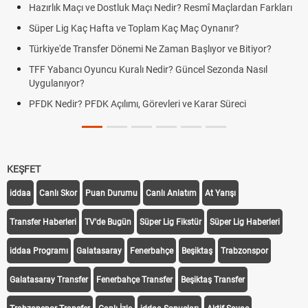
Hazırlık Maçı ve Dostluk Maçı Nedir? Resmî Maçlardan Farkları
Süper Lig Kaç Hafta ve Toplam Kaç Maç Oynanır?
Türkiye'de Transfer Dönemi Ne Zaman Başlıyor ve Bitiyor?
TFF Yabancı Oyuncu Kuralı Nedir? Güncel Sezonda Nasıl
Uygulanıyor?
PFDK Nedir? PFDK Açılımı, Görevleri ve Karar Süreci
KEŞFET
iddaa
Canlı Skor
Puan Durumu
Canlı Anlatım
At Yarışı
Transfer Haberleri
TV'de Bugün
Süper Lig Fikstür
Süper Lig Haberleri
iddaa Programı
Galatasaray
Fenerbahçe
Beşiktaş
Trabzonspor
Galatasaray Transfer
Fenerbahçe Transfer
Beşiktaş Transfer