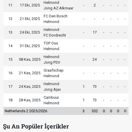
Helmond
11
17 Eki, 2025
-
2
-
-
-
-
Jong AZ Alkmaar
FC Den Bosch
12
21 Eki, 2025
-
-
-
-
-
-
Helmond
Helmond
13
24 Eki, 2025
-
17
-
-
-
-
FC Dordrecht
TOP Oss
14
31 Eki, 2025
-
-
-
-
-
-
Helmond
Helmond
15
08 Kas, 2025
-
24
-
-
-
-
Jong PSV
Graafschap
16
21 Kas, 2025
-
-
-
-
-
-
Helmond
Helmond
17
24 Kas, 2025
1
73
-
-
-
-
Jong Ajax
Cambuur
18
28 Kas, 2025
1
73
-
-
-
-
Helmond
Netherlands 2 2025/2026
3
332
0
0
0
0
Şu An Popüler İçerikler