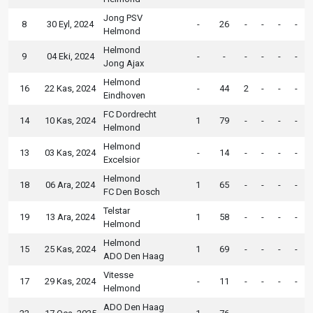
Jong PSV
8
30 Eyl, 2024
-
26
-
-
-
-
Helmond
Helmond
9
04 Eki, 2024
-
-
-
-
-
-
Jong Ajax
Helmond
16
22 Kas, 2024
-
44
2
-
-
-
Eindhoven
FC Dordrecht
14
10 Kas, 2024
1
79
-
-
-
-
Helmond
Helmond
13
03 Kas, 2024
-
14
-
-
-
-
Excelsior
Helmond
18
06 Ara, 2024
1
65
-
-
-
-
FC Den Bosch
Telstar
19
13 Ara, 2024
1
58
-
-
-
-
Helmond
Helmond
15
25 Kas, 2024
1
69
-
-
-
-
ADO Den Haag
Vitesse
17
29 Kas, 2024
-
11
-
-
-
-
Helmond
ADO Den Haag