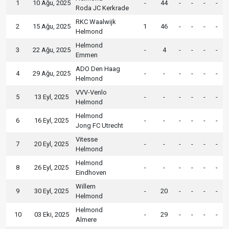
1
10 Ağu, 2025
-
44
-
-
-
-
Roda JC Kerkrade
RKC Waalwijk
2
15 Ağu, 2025
1
46
-
-
-
-
Helmond
Helmond
3
22 Ağu, 2025
-
4
-
-
-
-
Emmen
ADO Den Haag
4
29 Ağu, 2025
-
-
-
-
-
-
Helmond
VVV-Venlo
5
13 Eyl, 2025
-
-
-
-
-
-
Helmond
Helmond
6
16 Eyl, 2025
-
-
-
-
-
-
Jong FC Utrecht
Vitesse
7
20 Eyl, 2025
-
-
-
-
-
-
Helmond
Helmond
8
26 Eyl, 2025
-
-
-
-
-
-
Eindhoven
Willem
9
30 Eyl, 2025
-
20
-
-
-
-
Helmond
Helmond
10
03 Eki, 2025
-
29
-
-
-
-
Almere