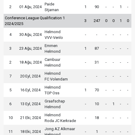
Paide
2
01 Ağu, 2024
1
90
-
-
1
-
Stjarnan
Conference League Qualification 1
3
247
0
0
1
0
2024/2025
Helmond
4
30 Ağu, 2024
-
-
-
-
-
-
VVV-Venlo
Emmen
3
23 Ağu, 2024
1
87
-
-
-
-
Helmond
Cambuur
2
18 Ağu, 2024
-
31
-
-
-
-
Helmond
Helmond
7
20 Eyl, 2024
-
-
-
-
-
-
FC Volendam
Helmond
5
16 Eyl, 2024
1
70
-
-
-
-
TOP Oss
Graafschap
6
13 Eyl, 2024
-
10
-
1
-
-
Helmond
Helmond
10
21 Eki, 2024
-
18
-
-
-
-
Roda JC Kerkrade
Jong AZ Alkmaar
11
18 Eki, 2024
-
1
-
-
-
-
Helmond