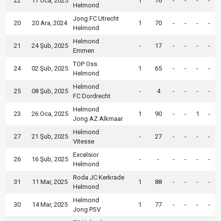
22
17 Oca, 2025
1
76
-
-
-
-
Helmond
Jong FC Utrecht
20
20 Ara, 2024
1
70
-
-
-
-
Helmond
Helmond
21
24 Şub, 2025
-
17
-
-
-
-
Emmen
TOP Oss
24
02 Şub, 2025
1
65
-
-
-
-
Helmond
Helmond
25
08 Şub, 2025
-
4
-
-
-
-
FC Dordrecht
Helmond
23
26 Oca, 2025
1
90
-
-
1
-
Jong AZ Alkmaar
Helmond
27
21 Şub, 2025
-
27
-
-
-
-
Vitesse
Excelsior
26
16 Şub, 2025
-
-
-
-
-
-
Helmond
Roda JC Kerkrade
31
11 Mar, 2025
1
88
-
-
-
-
Helmond
Helmond
30
14 Mar, 2025
1
77
-
-
-
-
Jong PSV