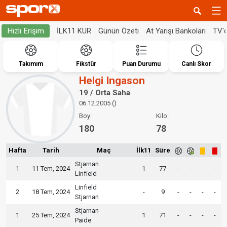
İLK11 KUR
Günün Özeti
At Yarışı Bankoları
TV'
Hızlı Erişim
Takımım
Fikstür
Puan Durumu
Canlı Skor
Helgi Ingason
19 / Orta Saha
06.12.2005 ()
Boy:
Kilo:
180
78
Hafta
Tarih
Maç
İlk11
Süre
Stjarnan
1
11 Tem, 2024
1
77
-
-
-
-
Linfield
Linfield
2
18 Tem, 2024
-
9
-
-
-
-
Stjarnan
Stjarnan
1
25 Tem, 2024
1
71
-
-
-
-
Paide