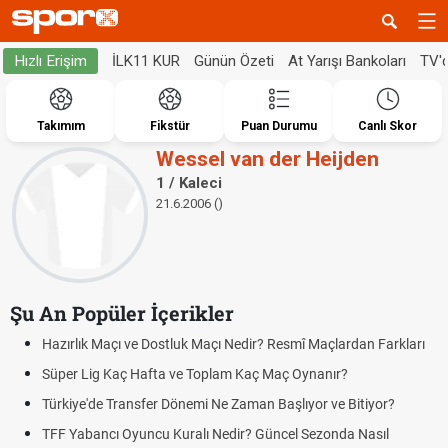
İLK11 KUR
Günün Özeti
At Yarışı Bankoları
TV'
Hızlı Erişim
Takımım
Fikstür
Puan Durumu
Canlı Skor
Wessel van der Heijden
1 / Kaleci
21.6.2006 ()
Şu An Popüler İçerikler
Hazırlık Maçı ve Dostluk Maçı Nedir? Resmî Maçlardan Farkları
Süper Lig Kaç Hafta ve Toplam Kaç Maç Oynanır?
Türkiye'de Transfer Dönemi Ne Zaman Başlıyor ve Bitiyor?
TFF Yabancı Oyuncu Kuralı Nedir? Güncel Sezonda Nasıl