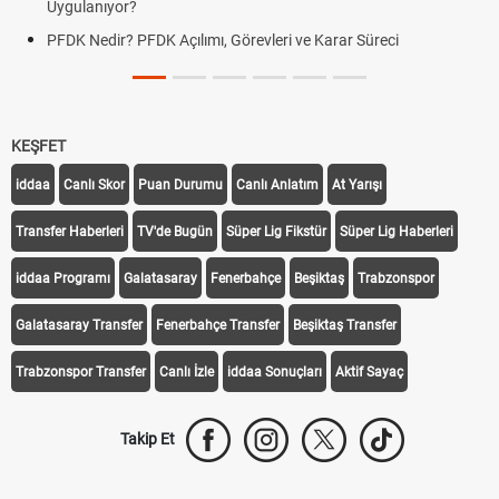
Uygulanıyor?
PFDK Nedir? PFDK Açılımı, Görevleri ve Karar Süreci
KEŞFET
iddaa
Canlı Skor
Puan Durumu
Canlı Anlatım
At Yarışı
Transfer Haberleri
TV'de Bugün
Süper Lig Fikstür
Süper Lig Haberleri
iddaa Programı
Galatasaray
Fenerbahçe
Beşiktaş
Trabzonspor
Galatasaray Transfer
Fenerbahçe Transfer
Beşiktaş Transfer
Trabzonspor Transfer
Canlı İzle
iddaa Sonuçları
Aktif Sayaç
Takip Et