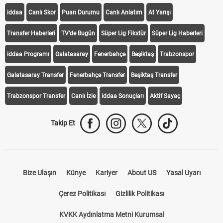
iddaa
Canlı Skor
Puan Durumu
Canlı Anlatım
At Yarışı
Transfer Haberleri
TV'de Bugün
Süper Lig Fikstür
Süper Lig Haberleri
iddaa Programı
Galatasaray
Fenerbahçe
Beşiktaş
Trabzonspor
Galatasaray Transfer
Fenerbahçe Transfer
Beşiktaş Transfer
Trabzonspor Transfer
Canlı İzle
iddaa Sonuçları
Aktif Sayaç
Takip Et
Bize Ulaşın
Künye
Kariyer
About US
Yasal Uyarı
Çerez Politikası
Gizlilik Politikası
KVKK Aydınlatma Metni Kurumsal