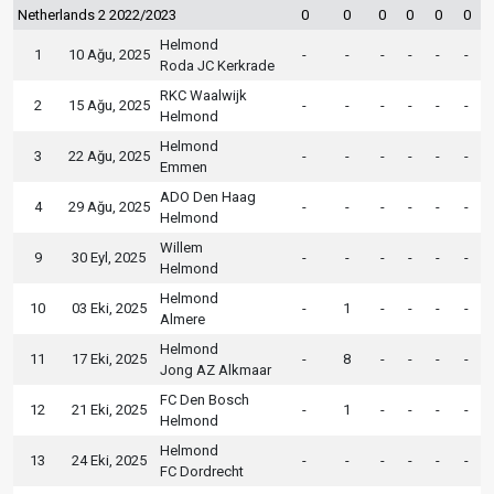
Netherlands 2 2022/2023
0
0
0
0
0
0
Helmond
1
10 Ağu, 2025
-
-
-
-
-
-
Roda JC Kerkrade
RKC Waalwijk
2
15 Ağu, 2025
-
-
-
-
-
-
Helmond
Helmond
3
22 Ağu, 2025
-
-
-
-
-
-
Emmen
ADO Den Haag
4
29 Ağu, 2025
-
-
-
-
-
-
Helmond
Willem
9
30 Eyl, 2025
-
-
-
-
-
-
Helmond
Helmond
10
03 Eki, 2025
-
1
-
-
-
-
Almere
Helmond
11
17 Eki, 2025
-
8
-
-
-
-
Jong AZ Alkmaar
FC Den Bosch
12
21 Eki, 2025
-
1
-
-
-
-
Helmond
Helmond
13
24 Eki, 2025
-
-
-
-
-
-
FC Dordrecht