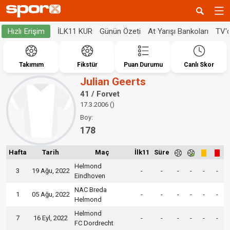
İLK11 KUR
Günün Özeti
At Yarışı Bankoları
TV'
Hızlı Erişim
Takımım
Fikstür
Puan Durumu
Canlı Skor
Julian Geerts
41 / Forvet
17.3.2006 ()
Boy:
178
Hafta
Tarih
Maç
İlk11
Süre
Helmond
3
19 Ağu, 2022
-
-
-
-
-
-
Eindhoven
NAC Breda
1
05 Ağu, 2022
-
-
-
-
-
-
Helmond
Helmond
7
16 Eyl, 2022
-
-
-
-
-
-
FC Dordrecht