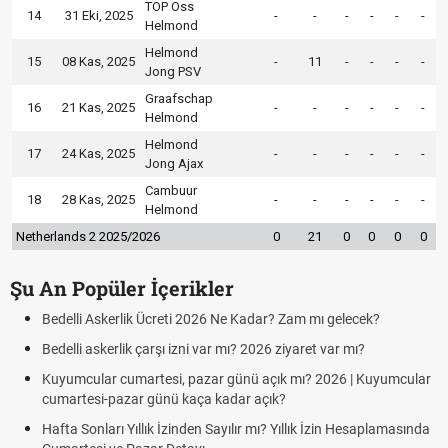
TOP Oss
14
31 Eki, 2025
-
-
-
-
-
-
Helmond
Helmond
15
08 Kas, 2025
-
11
-
-
-
-
Jong PSV
Graafschap
16
21 Kas, 2025
-
-
-
-
-
-
Helmond
Helmond
17
24 Kas, 2025
-
-
-
-
-
-
Jong Ajax
Cambuur
18
28 Kas, 2025
-
-
-
-
-
-
Helmond
Netherlands 2 2025/2026
0
21
0
0
0
0
Şu An Popüler İçerikler
Bedelli Askerlik Ücreti 2026 Ne Kadar? Zam mı gelecek?
Bedelli askerlik çarşı izni var mı? 2026 ziyaret var mı?
Kuyumcular cumartesi, pazar günü açık mı? 2026 | Kuyumcular
cumartesi-pazar günü kaça kadar açık?
Hafta Sonları Yıllık İzinden Sayılır mı? Yıllık İzin Hesaplamasında