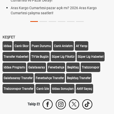
Cumartesi ve Pazar Detayı
Aras Kargo Cumartesi-pazar açık mı? 2026 Aras Kargo
Cumartesi çalışma saatleri!
KEŞFET
iddaa
Canlı Skor
Puan Durumu
Canlı Anlatım
At Yarışı
Transfer Haberleri
TV'de Bugün
Süper Lig Fikstür
Süper Lig Haberleri
iddaa Programı
Galatasaray
Fenerbahçe
Beşiktaş
Trabzonspor
Galatasaray Transfer
Fenerbahçe Transfer
Beşiktaş Transfer
Trabzonspor Transfer
Canlı İzle
iddaa Sonuçları
Aktif Sayaç
Takip Et