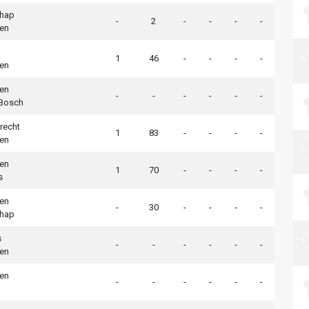
chap
-
2
-
-
-
-
en
1
46
-
-
-
-
en
en
-
-
-
-
-
-
 Bosch
recht
1
83
-
-
-
-
en
en
1
70
-
-
-
-
s
en
-
30
-
-
-
-
chap
s
-
-
-
-
-
-
en
en
-
-
-
-
-
-