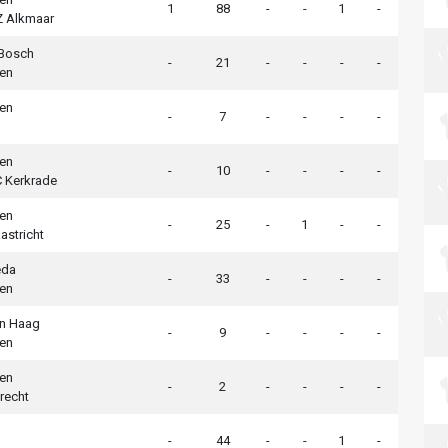
1
88
-
-
1
-
Z Alkmaar
 Bosch
-
21
-
-
-
-
en
en
-
7
-
-
-
-
en
-
10
-
-
-
-
 Kerkrade
en
-
25
-
1
-
-
stricht
eda
-
33
-
-
-
-
en
n Haag
-
9
-
-
-
-
en
en
-
2
-
-
-
-
recht
-
44
-
-
1
-