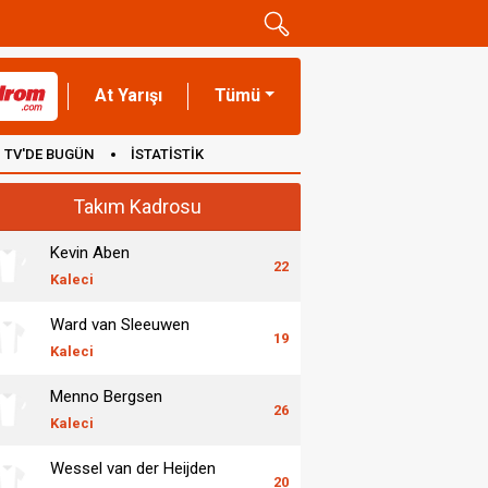
At Yarışı
Tümü
TV'DE BUGÜN
İSTATİSTİK
Takım Kadrosu
Kevin Aben
22
Kaleci
Ward van Sleeuwen
19
Kaleci
Menno Bergsen
26
Kaleci
Wessel van der Heijden
20