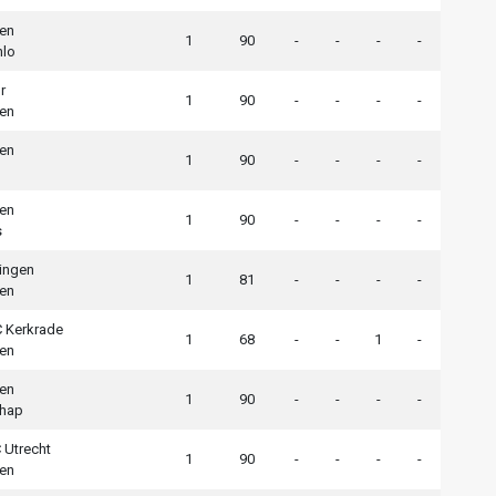
en
1
90
-
-
-
-
nlo
r
1
90
-
-
-
-
en
en
1
90
-
-
-
-
en
1
90
-
-
-
-
s
ingen
1
81
-
-
-
-
en
 Kerkrade
1
68
-
-
1
-
en
en
1
90
-
-
-
-
chap
 Utrecht
1
90
-
-
-
-
en