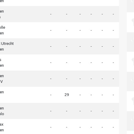
en
en
-
-
-
-
-
-
s
lle
-
-
-
-
-
-
en
 Utrecht
-
-
-
-
-
-
en
s
-
-
-
-
-
-
en
en
-
-
-
-
-
-
SV
en
-
29
-
-
-
-
en
-
-
-
-
-
-
nlo
ax
-
-
-
-
-
-
en