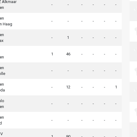
Z Alkmaar
-
-
-
-
-
-
en
en
-
-
-
-
-
-
n Haag
en
-
1
-
-
-
-
ax
1
46
-
-
-
-
en
en
-
-
-
-
-
-
lle
en
-
12
-
-
-
1
eda
nlo
-
-
-
-
-
-
en
en
-
-
-
-
-
-
d
SV
1
90
-
-
-
-