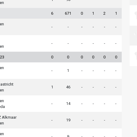
en
6
671
0
1
2
1
en
-
-
-
-
-
-
-
-
-
-
-
-
en
023
0
0
0
0
0
0
en
-
1
-
-
-
-
stricht
1
46
-
-
-
-
en
en
-
14
-
-
-
-
eda
Z Alkmaar
-
19
-
-
-
-
en
en
-
9
-
-
-
-