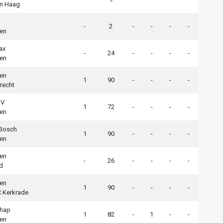
n Haag
-
2
-
-
-
-
en
ax
-
24
-
-
-
-
en
en
1
90
-
-
-
-
recht
SV
1
72
-
-
-
-
en
 Bosch
1
90
-
-
-
-
en
en
-
26
-
-
-
-
d
en
1
90
-
-
-
-
 Kerkrade
chap
1
82
-
1
-
-
en