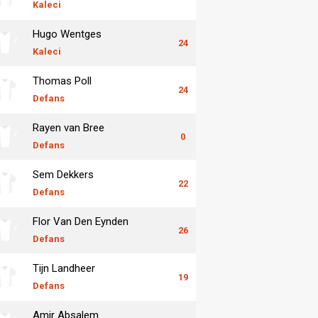
Kaleci
Hugo Wentges
24
Kaleci
Thomas Poll
24
Defans
Rayen van Bree
0
Defans
Sem Dekkers
22
Defans
Flor Van Den Eynden
26
Defans
Tijn Landheer
19
Defans
Amir Absalem