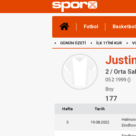
Futbol
Basketbol
GÜNÜN ÖZETİ
İLK 11'İNİ KUR
V
(YENİ) OYUNLAR
CANLI ANLATIM
Justi
2 / Orta Sa
05.2.1999 ()
Boy:
177
Hafta
Tarih
Helmon
3
19.08.2022
Eindhov
Eindhov