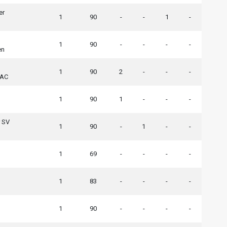
er
1
90
-
-
1
-
1
90
-
-
-
-
en
1
90
2
-
-
-
 AC
1
90
1
-
-
-
 SV
1
90
-
1
-
-
1
69
-
-
-
-
1
83
-
-
-
-
1
90
-
-
-
-