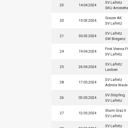
SV Lafnitz
23
14.04.2024
SKU Amstett
Grazer AK
20
15.03.2024
SV Lafnitz
SV Lafnitz
21
30.03.2024
SW Bregenz
First Vienna F
24
19.04.2024
SV Lafnitz
SV Lafnitz
25
26.04.2024
Leoben
SV Lafnitz
28
17.05.2024
Admira Wack
SV Stripfing
26
03.05.2024
SV Lafnitz
Sturm Graz II
27
12.05.2024
SV Lafnitz
SV Lafnitz