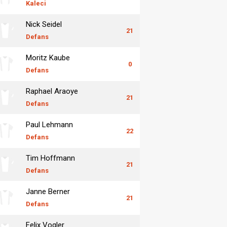
Kaleci
Nick Seidel
21
Defans
Moritz Kaube
0
Defans
Raphael Araoye
21
Defans
Paul Lehmann
22
Defans
Tim Hoffmann
21
Defans
Janne Berner
21
Defans
Felix Vogler