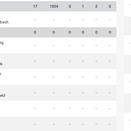
17
1334
0
1
2
0
-
-
-
-
-
-
bach
0
0
0
0
0
0
ig
-
-
-
-
-
-
-
-
-
-
-
-
ck
V
-
-
-
-
-
-
-
-
-
-
-
-
feld
-
-
-
-
-
-
-
-
-
-
-
-