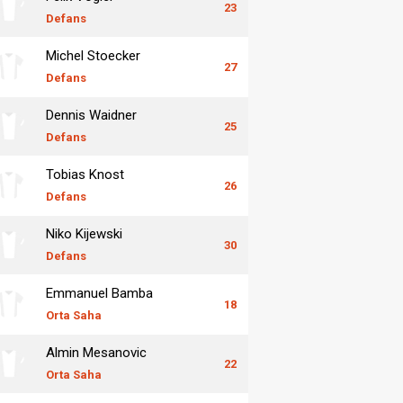
23
Defans
Michel Stoecker
27
Defans
Dennis Waidner
25
Defans
Tobias Knost
26
Defans
Niko Kijewski
30
Defans
Emmanuel Bamba
18
Orta Saha
Almin Mesanovic
22
Orta Saha