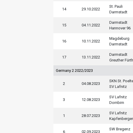
St. Pauli
14
29.10.2022
Darmstadt
Darmstadt
15
04.11.2022
Hannover 96
Magdeburg
16
10.11.2022
Darmstadt
Darmstadt
17
13.11.2022
Greuther Fürt
Germany 2 2022/2023
SKN St. Poelt
2
04.08.2023
SV Lafnitz
SV Lafnitz
3
12.08.2023
Dornbirn
SV Lafnitz
1
28.07.2023
Kapfenberger
SW Bregenz
6
02.09.2023