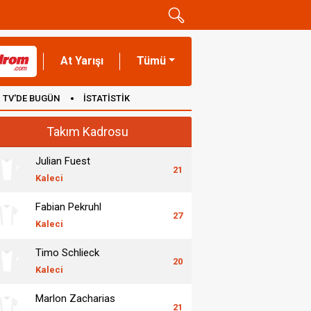
At Yarışı
Tümü
TV'DE BUGÜN
İSTATİSTİK
Takım Kadrosu
Julian Fuest
21
Kaleci
Fabian Pekruhl
27
Kaleci
Timo Schlieck
20
Kaleci
Marlon Zacharias
21