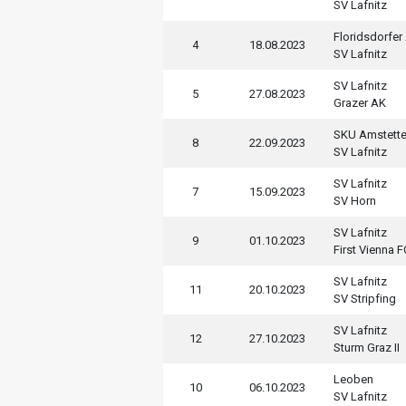
SV Lafnitz
Floridsdorfer
4
18.08.2023
SV Lafnitz
SV Lafnitz
5
27.08.2023
Grazer AK
SKU Amstett
8
22.09.2023
SV Lafnitz
SV Lafnitz
7
15.09.2023
SV Horn
SV Lafnitz
9
01.10.2023
First Vienna F
SV Lafnitz
11
20.10.2023
SV Stripfing
SV Lafnitz
12
27.10.2023
Sturm Graz II
Leoben
10
06.10.2023
SV Lafnitz