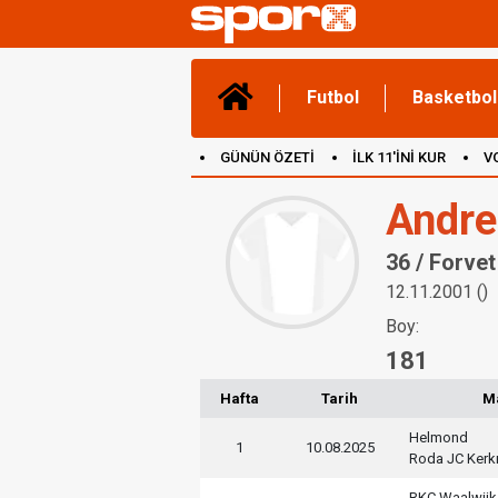
Futbol
Basketbol
GÜNÜN ÖZETİ
İLK 11'İNİ KUR
V
(YENİ) OYUNLAR
CANLI ANLATIM
Andre
36 / Forvet
12.11.2001 ()
Boy:
181
Hafta
Tarih
M
Helmond
1
10.08.2025
Roda JC Kerk
RKC Waalwijk