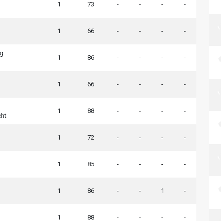
1
73
-
-
-
-
1
66
-
-
-
-
g
1
86
-
-
-
-
1
66
-
-
-
-
1
88
-
-
-
-
cht
1
72
-
-
-
-
1
85
-
-
-
-
1
86
-
-
1
-
1
88
-
-
-
-