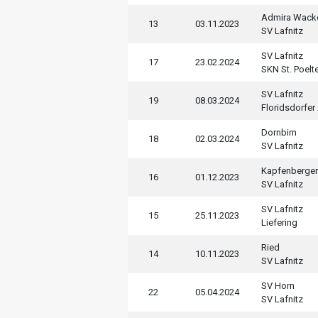
Admira Wack
13
03.11.2023
SV Lafnitz
SV Lafnitz
17
23.02.2024
SKN St. Poelt
SV Lafnitz
19
08.03.2024
Floridsdorfer
Dornbirn
18
02.03.2024
SV Lafnitz
Kapfenberger
16
01.12.2023
SV Lafnitz
SV Lafnitz
15
25.11.2023
Liefering
Ried
14
10.11.2023
SV Lafnitz
SV Horn
22
05.04.2024
SV Lafnitz