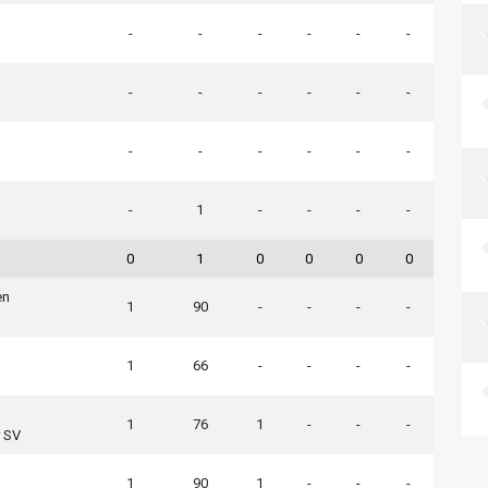
-
-
-
-
-
-
-
-
-
-
-
-
-
-
-
-
-
-
-
1
-
-
-
-
h
0
1
0
0
0
0
en
1
90
-
-
-
-
1
66
-
-
-
-
1
76
1
-
-
-
 SV
1
90
1
-
-
-