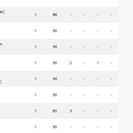
 AC
1
88
-
-
-
-
1
90
-
-
-
-
en
1
90
-
-
-
-
1
90
2
-
1
-
1
90
-
-
-
-
C
1
90
-
-
-
-
1
85
3
-
-
-
1
90
-
-
-
-