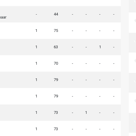
-
44
-
-
-
-
maar
h
1
75
-
-
-
-
1
63
-
-
1
-
1
70
-
-
-
-
1
79
-
-
-
-
1
79
-
-
-
-
1
73
-
1
-
-
1
73
-
-
-
-