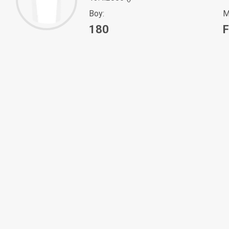
Boy:
M
180
F