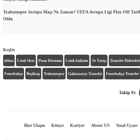
Trabzonspor Avrupa Maçı Ne Zaman? UEFA Avrupa Ligi Play-Off Tarihi
Oldu
Keşfet
iddaa
Canlı Skor
Puan Durumu
Canlı Anlatım
At Yarışı
Transfer Haberleri
Fenerbahçe
Beşiktaş
Trabzonspor
Galatasaray Transfer
Fenerbahçe Transfer
Takip Et
Bize Ulaşın
Künye
Kariyer
About US
Yasal Uyarı