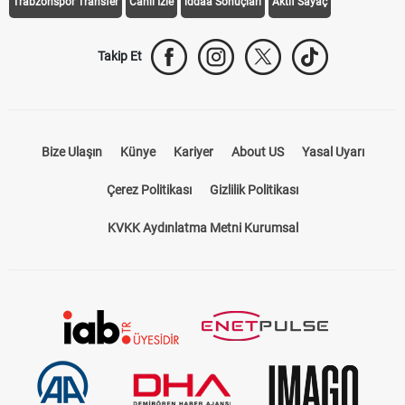
Trabzonspor Transfer
Canlı İzle
iddaa Sonuçları
Aktif Sayaç
Takip Et
Bize Ulaşın
Künye
Kariyer
About US
Yasal Uyarı
Çerez Politikası
Gizlilik Politikası
KVKK Aydınlatma Metni Kurumsal