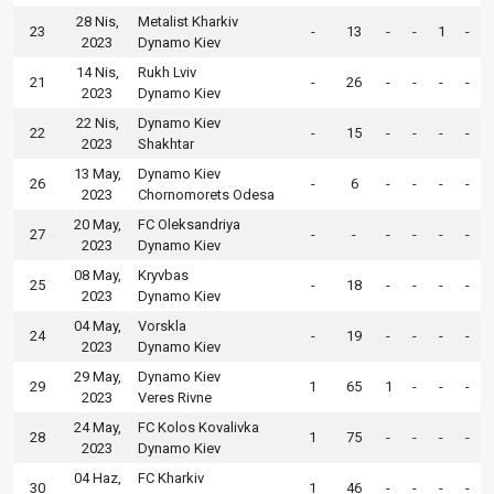
28 Nis,
Metalist Kharkiv
23
-
13
-
-
1
-
2023
Dynamo Kiev
14 Nis,
Rukh Lviv
21
-
26
-
-
-
-
2023
Dynamo Kiev
22 Nis,
Dynamo Kiev
22
-
15
-
-
-
-
2023
Shakhtar
13 May,
Dynamo Kiev
26
-
6
-
-
-
-
2023
Chornomorets Odesa
20 May,
FC Oleksandriya
27
-
-
-
-
-
-
2023
Dynamo Kiev
08 May,
Kryvbas
25
-
18
-
-
-
-
2023
Dynamo Kiev
04 May,
Vorskla
24
-
19
-
-
-
-
2023
Dynamo Kiev
29 May,
Dynamo Kiev
29
1
65
1
-
-
-
2023
Veres Rivne
24 May,
FC Kolos Kovalivka
28
1
75
-
-
-
-
2023
Dynamo Kiev
04 Haz,
FC Kharkiv
30
1
46
-
-
-
-