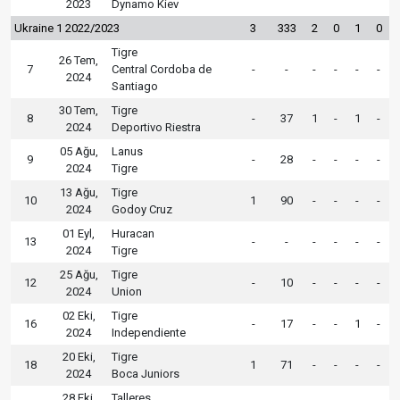
2023
Dynamo Kiev
Ukraine 1 2022/2023
3
333
2
0
1
0
Tigre
26 Tem,
7
Central Cordoba de
-
-
-
-
-
-
2024
Santiago
30 Tem,
Tigre
8
-
37
1
-
1
-
2024
Deportivo Riestra
05 Ağu,
Lanus
9
-
28
-
-
-
-
2024
Tigre
13 Ağu,
Tigre
10
1
90
-
-
-
-
2024
Godoy Cruz
01 Eyl,
Huracan
13
-
-
-
-
-
-
2024
Tigre
25 Ağu,
Tigre
12
-
10
-
-
-
-
2024
Union
02 Eki,
Tigre
16
-
17
-
-
1
-
2024
Independiente
20 Eki,
Tigre
18
1
71
-
-
-
-
2024
Boca Juniors
28 Eki,
Talleres