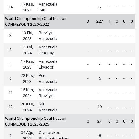
17 Kas,
Venezuela
14
-
12
-
-
-
-
2021
Peru
World Championship Qualification
3
227
1
0
0
0
CONMEBOL 1 2020/2022
13 Eki,
Brezilya
3
-
-
-
-
-
-
2023
Venezuela
11 Eyl,
Venezuela
8
-
-
-
-
-
-
2024
Uruguay
17 Kas,
Venezuela
5
-
-
-
-
-
-
2023
Ekvador
22 Kas,
Peru
6
-
5
-
-
-
-
2023
Venezuela
15 Kas,
Venezuela
11
-
-
-
-
-
-
2024
Brezilya
20 Kas,
Şili
12
-
19
-
-
-
-
2024
Venezuela
World Championship Qualification
0
24
0
0
0
0
CONMEBOL 1 2023/2025
04 Ağu,
Olympiakos
1
-
8
-
-
-
-
2022
Slovan Bratislava