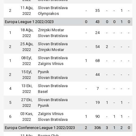
11 Ağu,
Slovan Bratislava
2
-
35
-
-
1
-
2022
Olympiakos
Europa League 1 2022/2023
0
43
0
0
1
0
18 Ağu,
Zrinjski Mostar
1
-
24
-
-
-
-
2022
Slovan Bratislava
25 Ağu,
Slovan Bratislava
2
-
54
2
-
-
-
2022
Zrinjski Mostar
08 Eyl,
Slovan Bratislava
1
1
68
-
-
-
-
2022
Zalgiris Vilnius
15 Eyl,
Pyunik
2
-
44
-
-
-
-
2022
Slovan Bratislava
13 Eki,
Slovan Bratislava
4
-
7
-
-
-
-
2022
Basel
27 Eki,
Slovan Bratislava
5
-
19
1
-
1
-
2022
Pyunik
03 Kas,
Zalgiris Vilnius
6
1
90
-
1
1
-
2022
Slovan Bratislava
Europa Conference League 1 2022/2023
2
306
3
1
2
0
11 Ağu,
Racing Club