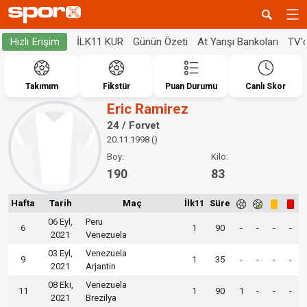
İLK11 KUR
Günün Özeti
At Yarışı Bankoları
TV'
Hızlı Erişim
Takımım
Fikstür
Puan Durumu
Canlı Skor
Eric Ramirez
24 / Forvet
20.11.1998 ()
Boy:
Kilo:
190
83
Hafta
Tarih
Maç
İlk11
Süre
06 Eyl,
Peru
6
1
90
-
-
-
-
2021
Venezuela
03 Eyl,
Venezuela
9
1
35
-
-
-
-
2021
Arjantin
08 Eki,
Venezuela
11
1
90
1
-
-
-
2021
Brezilya