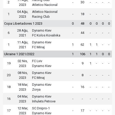
2
-
30
-
-
-
-
2023
Atletico Nacional
04 Ağu,
Atletico Nacional
1
-
18
-
-
-
-
2023
Racing Club
Copa Libertadores 1 2023
0
48
0
0
0
0
28 Ağu,
Dynamo Kiev
6
-
44
-
-
-
-
2021
FC Kolos Kovalivka
11 Ağu,
Dynamo Kiev
1
1
62
1
1
-
-
2021
FC Minaj
Ukraine 1 2021/2022
1
106
1
1
0
0
02 Nis,
FC Lviv
19
-
9
1
-
-
-
2023
Dynamo Kiev
08 Nis,
Dynamo Kiev
20
-
8
-
-
-
-
2023
FC Minaj
18 Mar,
Dynamo Kiev
18
-
16
-
-
-
-
2023
Zorya
04 Mar,
Dynamo Kiev
16
-
-
-
-
-
-
2023
Inhulets Petrove
12 Mar,
SC Dnipro-1
17
-
17
-
-
-
-
2023
Dynamo Kiev