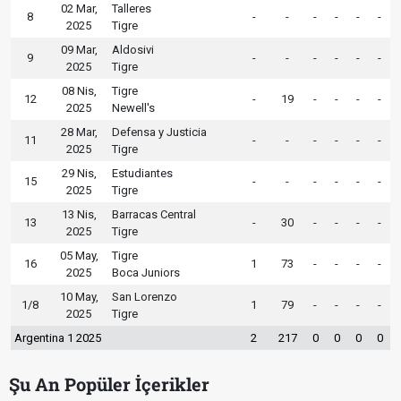
02 Mar,
Talleres
8
-
-
-
-
-
-
2025
Tigre
09 Mar,
Aldosivi
9
-
-
-
-
-
-
2025
Tigre
08 Nis,
Tigre
12
-
19
-
-
-
-
2025
Newell's
28 Mar,
Defensa y Justicia
11
-
-
-
-
-
-
2025
Tigre
29 Nis,
Estudiantes
15
-
-
-
-
-
-
2025
Tigre
13 Nis,
Barracas Central
13
-
30
-
-
-
-
2025
Tigre
05 May,
Tigre
16
1
73
-
-
-
-
2025
Boca Juniors
10 May,
San Lorenzo
1/8
1
79
-
-
-
-
2025
Tigre
Argentina 1 2025
2
217
0
0
0
0
Şu An Popüler İçerikler