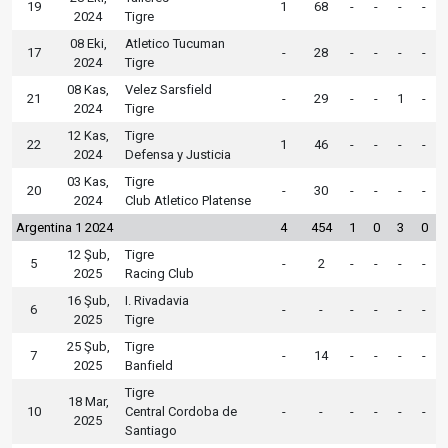
19
1
68
-
-
-
-
2024
Tigre
08 Eki,
Atletico Tucuman
17
-
28
-
-
-
-
2024
Tigre
08 Kas,
Velez Sarsfield
21
-
29
-
-
1
-
2024
Tigre
12 Kas,
Tigre
22
1
46
-
-
-
-
2024
Defensa y Justicia
03 Kas,
Tigre
20
-
30
-
-
-
-
2024
Club Atletico Platense
Argentina 1 2024
4
454
1
0
3
0
12 Şub,
Tigre
5
-
2
-
-
-
-
2025
Racing Club
16 Şub,
I. Rivadavia
6
-
-
-
-
-
-
2025
Tigre
25 Şub,
Tigre
7
-
14
-
-
-
-
2025
Banfield
Tigre
18 Mar,
10
Central Cordoba de
-
-
-
-
-
-
2025
Santiago