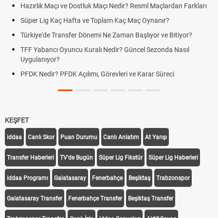
rlık Maçı ve Dostluk Maçı Nedir? Resmî Maçlardan Farkları
Puan D
er Lig Kaç Hafta ve Toplam Kaç Maç Oynanır?
Skor N
iye'de Transfer Dönemi Ne Zaman Başlıyor ve Bitiyor?
Futbol 
Yabancı Oyuncu Kuralı Nedir? Güncel Sezonda Nasıl
Deplas
ulanıyor?
Uygula
 Nedir? PFDK Açılımı, Görevleri ve Karar Süreci
DGS So
Tarihin
KEŞFET
iddaa
Canlı Skor
Puan Durumu
Canlı Anlatım
At Yarışı
Transfer Haberleri
TV'de Bugün
Süper Lig Fikstür
Süper Lig Haberleri
iddaa Programı
Galatasaray
Fenerbahçe
Beşiktaş
Trabzonspor
Galatasaray Transfer
Fenerbahçe Transfer
Beşiktaş Transfer