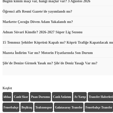
Bugün kimin maçı var, hangi maçlar var? 3 Ağustos 2026
Öğrenci affı Resmî Gazete'de yayımlandı mı?
Markette Çocuğu Döven Adam Yakalandı mı?
Adnan Süvari Kimdir? 2026-2027 Süper Lig Sezonu
15 Temmuz Şehitler Köprüsü Kapalı mı? Köprü Trafiğe Kapatılacak m
Mazota İndirim Var mı? Motorin Fiyatlarında Son Durum
Şile'de Denize Girmek Yasak mı? Şile'de Deniz Yasağı Var mı?
Keşfet
iddaa
Canlı Skor
Puan Durumu
Canlı Anlatım
At Yarışı
Transfer Haberleri
Fenerbahçe
Beşiktaş
Trabzonspor
Galatasaray Transfer
Fenerbahçe Transfer