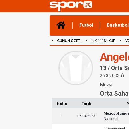
Futbol
Basketbol
GÜNÜN ÖZETİ
İLK 11'İNİ KUR
V
(YENİ) OYUNLAR
CANLI ANLATIM
Angel
13 / Orta 
26.3.2003 ()
Mevki:
Orta Saha
Hafta
Tarih
M
Metropolitano
1
05.04.2023
Nacional
Internacional