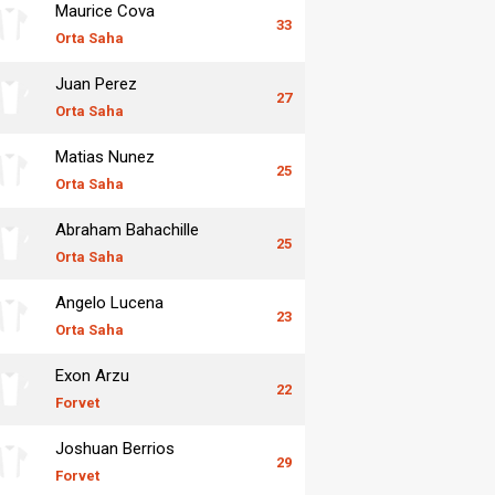
Maurice Cova
33
Orta Saha
Juan Perez
27
Orta Saha
Matias Nunez
25
Orta Saha
Abraham Bahachille
25
Orta Saha
Angelo Lucena
23
Orta Saha
Exon Arzu
22
Forvet
Joshuan Berrios
29
Forvet