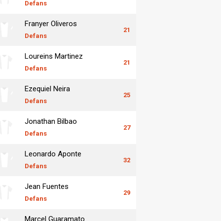
Defans
Franyer Oliveros
21
Defans
Loureins Martinez
21
Defans
Ezequiel Neira
25
Defans
Jonathan Bilbao
27
Defans
Leonardo Aponte
32
Defans
Jean Fuentes
29
Defans
Marcel Guaramato