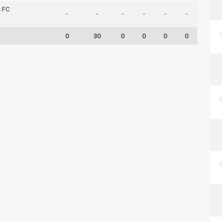
s FC
-
-
-
-
-
-
0
30
0
0
0
0