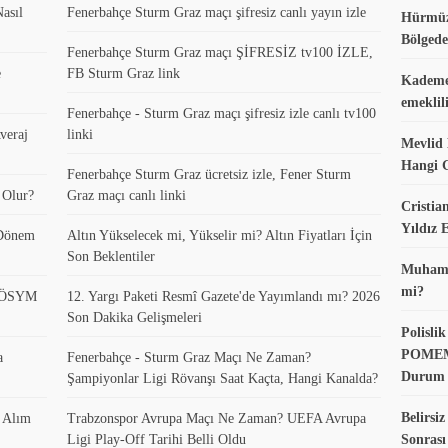
asıl
Fenerbahçe Sturm Graz maçı şifresiz canlı yayın izle
Hürmüz
Bölgede
Fenerbahçe Sturm Graz maçı ŞİFRESİZ tv100 İZLE,
e
FB Sturm Graz link
Kademel
emeklil
Fenerbahçe - Sturm Graz maçı şifresiz izle canlı tv100
veraj
linki
Mevlid 
Hangi 
Fenerbahçe Sturm Graz ücretsiz izle, Fener Sturm
 Olur?
Graz maçı canlı linki
Cristia
Yıldız
 Dönem
Altın Yükselecek mi, Yükselir mi? Altın Fiyatları İçin
Son Beklentiler
Muhamme
mi?
? ÖSYM
12. Yargı Paketi Resmî Gazete'de Yayımlandı mı? 2026
Son Dakika Gelişmeleri
Polisl
POMEM 
a
Fenerbahçe - Sturm Graz Maçı Ne Zaman?
Durum
Şampiyonlar Ligi Rövanşı Saat Kaçta, Hangi Kanalda?
Belirsi
k Alım
Trabzonspor Avrupa Maçı Ne Zaman? UEFA Avrupa
Ligi Play-Off Tarihi Belli Oldu
Sonras