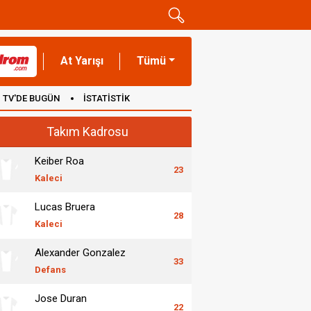
At Yarışı
Tümü
TV'DE BUGÜN
İSTATİSTİK
Takım Kadrosu
Keiber Roa
23
Kaleci
Lucas Bruera
28
Kaleci
Alexander Gonzalez
33
Defans
Jose Duran
22