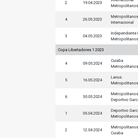
2
19.04.2023
Metropolitano
Metropolitano
4
26.05.2023
Internacional
Independiente 
3
04.05.2023
Metropolitano
Copa Libertadores 1 2023
Cuiaba
4
09.05.2024
Metropolitano
Lanus
5
16.05.2024
Metropolitano
Metropolitano
6
30.05.2024
Deportivo Garc
Deportivo Garc
1
05.04.2024
Metropolitano
Metropolitano
2
12.04.2024
Cuiaba