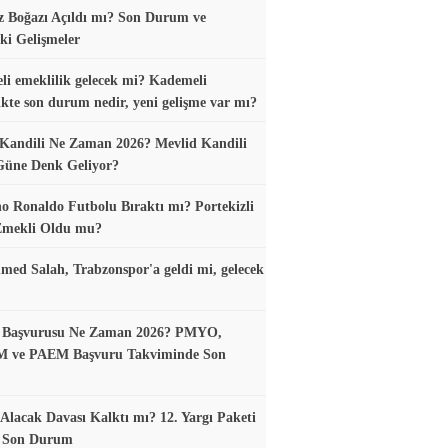
 Boğazı Açıldı mı? Son Durum ve
ki Gelişmeler
i emeklilik gelecek mi? Kademeli
ikte son durum nedir, yeni gelişme var mı?
Kandili Ne Zaman 2026? Mevlid Kandili
Güne Denk Geliyor?
no Ronaldo Futbolu Bıraktı mı? Portekizli
 Emekli Oldu mu?
d Salah, Trabzonspor'a geldi mi, gelecek
ik Başvurusu Ne Zaman 2026? PMYO,
ve PAEM Başvuru Takviminde Son
z Alacak Davası Kalktı mı? 12. Yargı Paketi
ı Son Durum