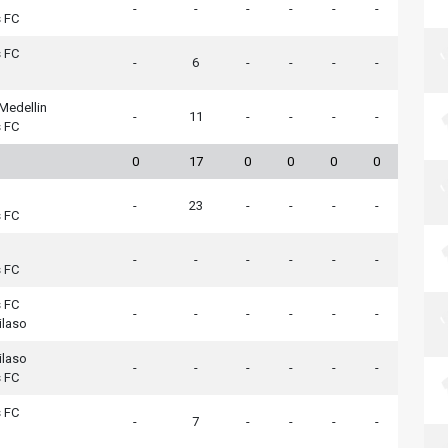
-
-
-
-
-
-
s FC
s FC
-
6
-
-
-
-
Medellin
-
11
-
-
-
-
s FC
0
17
0
0
0
0
-
23
-
-
-
-
s FC
-
-
-
-
-
-
s FC
s FC
-
-
-
-
-
-
ilaso
ilaso
-
-
-
-
-
-
s FC
s FC
-
7
-
-
-
-