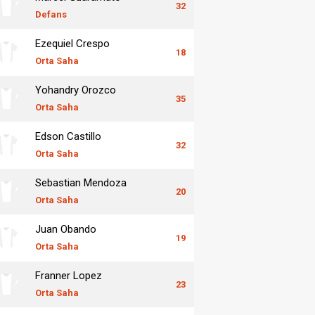
32
Defans
Ezequiel Crespo
18
Orta Saha
Yohandry Orozco
35
Orta Saha
Edson Castillo
32
Orta Saha
Sebastian Mendoza
20
Orta Saha
Juan Obando
19
Orta Saha
Franner Lopez
23
Orta Saha