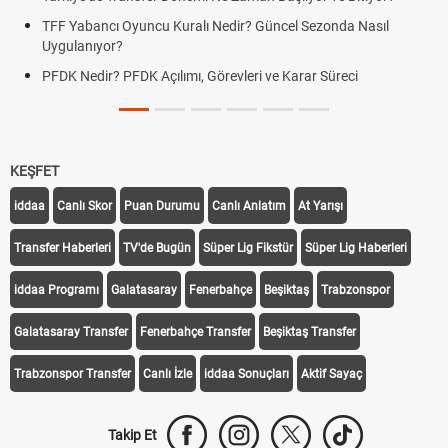
TFF Yabancı Oyuncu Kuralı Nedir? Güncel Sezonda Nasıl
Uygulanıyor?
PFDK Nedir? PFDK Açılımı, Görevleri ve Karar Süreci
KEŞFET
iddaa
Canlı Skor
Puan Durumu
Canlı Anlatım
At Yarışı
Transfer Haberleri
TV'de Bugün
Süper Lig Fikstür
Süper Lig Haberleri
iddaa Programı
Galatasaray
Fenerbahçe
Beşiktaş
Trabzonspor
Galatasaray Transfer
Fenerbahçe Transfer
Beşiktaş Transfer
Trabzonspor Transfer
Canlı İzle
iddaa Sonuçları
Aktif Sayaç
Takip Et