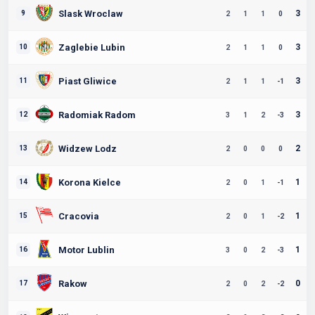
Slask Wroclaw
3
9
2
1
1
0
Zaglebie Lubin
3
10
2
1
1
0
Piast Gliwice
3
11
2
1
1
-1
Radomiak Radom
3
12
3
1
2
-3
Widzew Lodz
2
13
2
0
0
0
Korona Kielce
1
14
2
0
1
-1
Cracovia
1
15
2
0
1
-2
Motor Lublin
1
16
3
0
2
-3
Rakow
0
17
2
0
2
-2