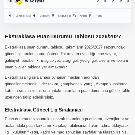
Wieczysta
0
18
2
0
2
-2
O
G
M
AV
P
Oynadığı Maç
Galibiyet
Mağlubiyet
Averaj
Puan
Ekstraklasa Puan Durumu Tablosu 2026/2027
Ekstraklasa puan durumu tablosu, takımların 2026/2027 sezonundaki
güncel lig sıralamasını gösterir. Takımların oynadığı maç sayısı,
galibiyet, beraberlik, mağlubiyet, attığı gol, yediği gol, averaj ve toplam
puan bilgileri tabloda yer almaktadır.
Ekstraklasa lig sıralaması oynanan maçların ardından
güncellenmektedir. Lider takım, şampiyonluk yarışı, Avrupa kupalarına
katılma sıraları ve alt sıralardaki takımların puan durumunu güncel tablo
üzerinden takip edebilirsiniz.
Ekstraklasa Güncel Lig Sıralaması
Puan durumu tablosunu kullanarak takımların puanlarını, averajlarını ve
aralarındaki puan farklarını karşılaştırabilirsiniz. Takım adına tıklayarak
ilgili kulübün fikstür, kadro ve maç sonuçları sayfalarına ulaşabilirsiniz.