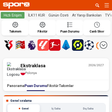
İLK11 KUR
Günün Özeti
At Yarışı Bankoları
TV'
Hızlı Erişim
Takımım
Fikstür
Puan Durumu
Canlı Skor
Ekstraklasa
2026/2027
Polonya
Panorama
Puan Durumu
Fikstür
Takımlar
Genel sıralama
Genel
İç Saha
Dış Saha