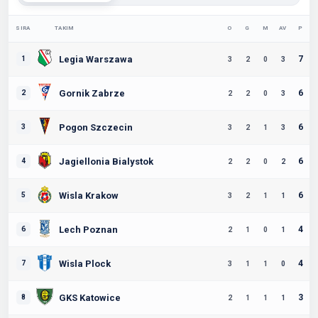
SIRA
TAKIM
O
G
M
AV
P
Legia Warszawa
7
1
3
2
0
3
Gornik Zabrze
6
2
2
2
0
3
Pogon Szczecin
6
3
3
2
1
3
Jagiellonia Bialystok
6
4
2
2
0
2
Wisla Krakow
6
5
3
2
1
1
Lech Poznan
4
6
2
1
0
1
Wisla Plock
4
7
3
1
1
0
GKS Katowice
3
8
2
1
1
1