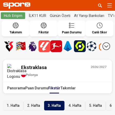
İLK11 KUR
Günün Özeti
At Yarışı Bankoları
TV'
Hızlı Erişim
Takımım
Fikstür
Puan Durumu
Canlı Skor
Ekstraklasa
2026/2027
Polonya
Panorama
Puan Durumu
Fikstür
Takımlar
1. Hafta
2. Hafta
3. Hafta
4. Hafta
5. Hafta
6. 