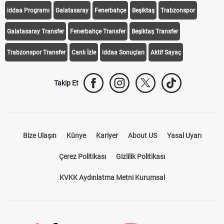
iddaa Programı
Galatasaray
Fenerbahçe
Beşiktaş
Trabzonspor
Galatasaray Transfer
Fenerbahçe Transfer
Beşiktaş Transfer
Trabzonspor Transfer
Canlı İzle
iddaa Sonuçları
Aktif Sayaç
Takip Et
Bize Ulaşın
Künye
Kariyer
About US
Yasal Uyarı
Çerez Politikası
Gizlilik Politikası
KVKK Aydınlatma Metni Kurumsal