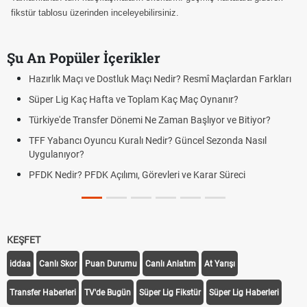
fikstür tablosu üzerinden inceleyebilirsiniz.
Şu An Popüler İçerikler
Hazırlık Maçı ve Dostluk Maçı Nedir? Resmî Maçlardan Farkları
Süper Lig Kaç Hafta ve Toplam Kaç Maç Oynanır?
Türkiye'de Transfer Dönemi Ne Zaman Başlıyor ve Bitiyor?
TFF Yabancı Oyuncu Kuralı Nedir? Güncel Sezonda Nasıl
Uygulanıyor?
PFDK Nedir? PFDK Açılımı, Görevleri ve Karar Süreci
KEŞFET
iddaa
Canlı Skor
Puan Durumu
Canlı Anlatım
At Yarışı
Transfer Haberleri
TV'de Bugün
Süper Lig Fikstür
Süper Lig Haberleri