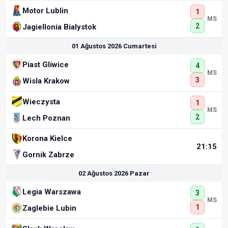
Motor Lublin
1
MS
2
Jagiellonia Bialystok
01 Ağustos 2026 Cumartesi
Piast Gliwice
4
MS
3
Wisla Krakow
Wieczysta
1
MS
2
Lech Poznan
Korona Kielce
21:15
Gornik Zabrze
02 Ağustos 2026 Pazar
Legia Warszawa
3
MS
1
Zaglebie Lubin