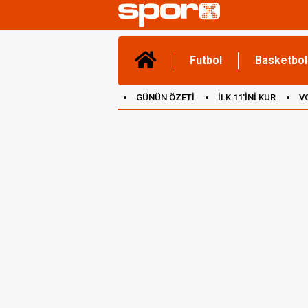
Futbol
Basketbol
GÜNÜN ÖZETİ
İLK 11'İNİ KUR
V
(YENİ) OYUNLAR
CANLI ANLATIM