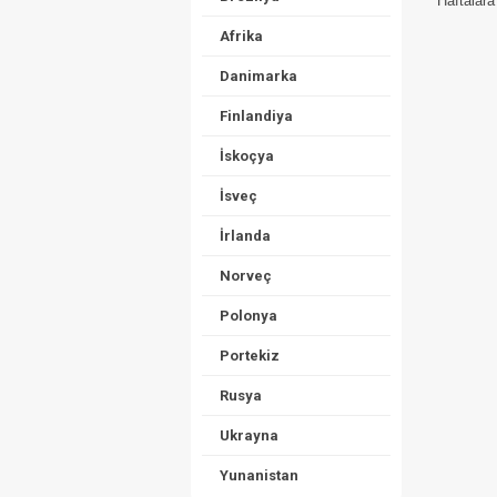
Haftalara
Afrika
Danimarka
Finlandiya
İskoçya
İsveç
İrlanda
Norveç
Polonya
Portekiz
Rusya
Ukrayna
Yunanistan