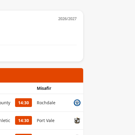
2026/2027
Misafir
ounty
14:30
Rochdale
letic
14:30
Port Vale