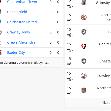
15
Cheltenham Town
0
0
Grimsby
Ağu
Chesterfield
0
0
15
Accri
Ağu
St
Colchester United
0
0
15
B
Crawley Town
0
0
Ağu
Crewe Alexandra
0
0
15
Chelt
Ağu
Exeter City
0
0
15
Cheste
n durumu devamı için tıklayınız...
Ağu
15
Crawley
Ağu
15
Northa
Ağu
Fikstü