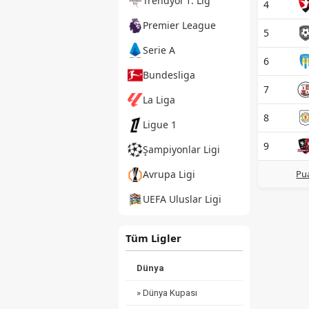
Trendyol 1. Lig
4
Premier League
5
Serie A
6
Bundesliga
7
La Liga
8
Ligue 1
9
Şampiyonlar Ligi
Pua
Avrupa Ligi
UEFA Uluslar Ligi
Tüm Ligler
Dünya
» Dünya Kupası