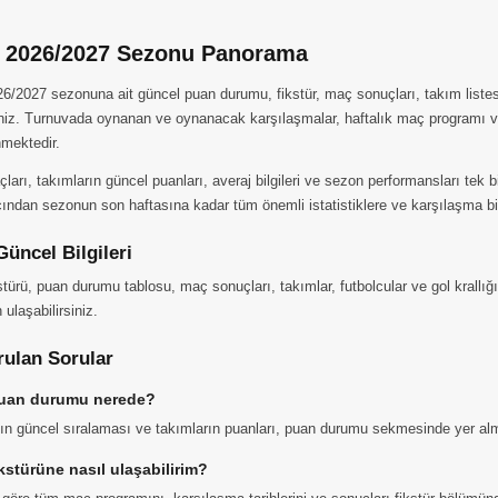
g 2026/2027 Sezonu Panorama
26/2027 sezonuna ait güncel puan durumu, fikstür, maç sonuçları, takım listesi
iniz. Turnuvada oynanan ve oynanacak karşılaşmalar, haftalık maç programı ve
mektedir.
çları, takımların güncel puanları, averaj bilgileri ve sezon performansları tek 
ından sezonun son haftasına kadar tüm önemli istatistiklere ve karşılaşma bilg
Güncel Bilgileri
kstürü, puan durumu tablosu, maç sonuçları, takımlar, futbolcular ve gol krallığı 
 ulaşabilirsiniz.
rulan Sorular
puan durumu nerede?
ın güncel sıralaması ve takımların puanları, puan durumu sekmesinde yer alm
ikstürüne nasıl ulaşabilirim?