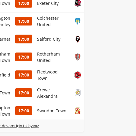
 Town
17:00
Exeter City
ngton
Colchester
17:00
anley
United
arnet
17:00
Salford City
enham
Rotherham
17:00
Town
United
Fleetwood
rfield
17:00
Town
Crewe
 Town
17:00
Alexandra
mpton
17:00
Swindon Town
Town
r devamı için tıklayınız