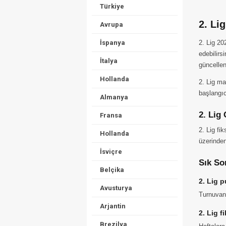
Türkiye
2. Li
Avrupa
İspanya
2. Lig 20
edebilirs
İtalya
güncellen
Hollanda
2. Lig ma
başlangıc
Almanya
2. Lig 
Fransa
2. Lig fi
Hollanda
üzerinden
İsviçre
Sık So
Belçika
2. Lig 
Avusturya
Turnuvan
Arjantin
2. Lig f
Brezilya