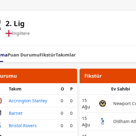
2. Lig
İngiltere
ama
Puan Durumu
Fikstür
Takımlar
Durumu
Fikstür
Takım
O
P
Ev Sahibi
15
Accrington Stanley
0
0
Newport C
Ağu
Barnet
0
0
15
Oldham Ath
Ağu
Bristol Rovers
0
0