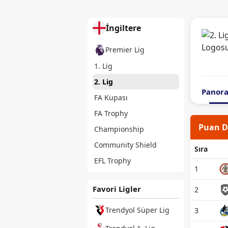
İngiltere
Premier Lig
1. Lig
2. Lig
Panor
FA Kupası
FA Trophy
Puan 
Championship
Community Shield
Sıra
EFL Trophy
1
Favori Ligler
2
Trendyol Süper Lig
3