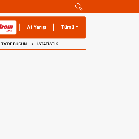
At Yarışı
Tümü
TV'DE BUGÜN
İSTATİSTİK