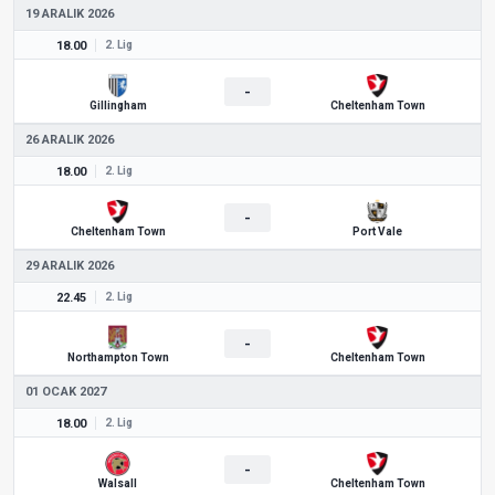
19 ARALIK 2026
18.00
2. Lig
-
Gillingham
Cheltenham Town
26 ARALIK 2026
18.00
2. Lig
-
Cheltenham Town
Port Vale
29 ARALIK 2026
22.45
2. Lig
-
Northampton Town
Cheltenham Town
01 OCAK 2027
18.00
2. Lig
-
Walsall
Cheltenham Town