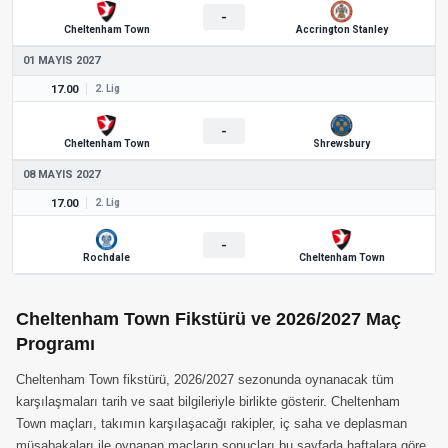
-
Cheltenham Town
Accrington Stanley
01 MAYIS 2027
17.00
2. Lig
-
Cheltenham Town
Shrewsbury
08 MAYIS 2027
17.00
2. Lig
-
Rochdale
Cheltenham Town
Cheltenham Town Fikstürü ve 2026/2027 Maç
Programı
Cheltenham Town fikstürü, 2026/2027 sezonunda oynanacak tüm
karşılaşmaları tarih ve saat bilgileriyle birlikte gösterir. Cheltenham
Town maçları, takımın karşılaşacağı rakipler, iç saha ve deplasman
müsabakaları ile oynanan maçların sonuçları bu sayfada haftalara göre