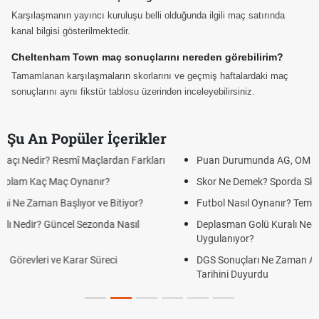
Karşılaşmanın yayıncı kuruluşu belli olduğunda ilgili maç satırında
kanal bilgisi gösterilmektedir.
Cheltenham Town maç sonuçlarını nereden görebilirim?
Tamamlanan karşılaşmaların skorlarını ve geçmiş haftalardaki maç
sonuçlarını aynı fikstür tablosu üzerinden inceleyebilirsiniz.
Şu An Popüler İçerikler
Puan Durumunda AG, OM ve Diğer Kısaltmalar Ne Anlama Gelir?
Skor Ne Demek? Sporda Skor ve Sonuç Kavramları
Futbol Nasıl Oynanır? Temel Futbol Kuralları
Deplasman Golü Kuralı Nedir? Hangi Organizasyonlarda
Uygulanıyor?
DGS Sonuçları Ne Zaman Açıklanacak 2026? ÖSYM Sonuç
Tarihini Duyurdu