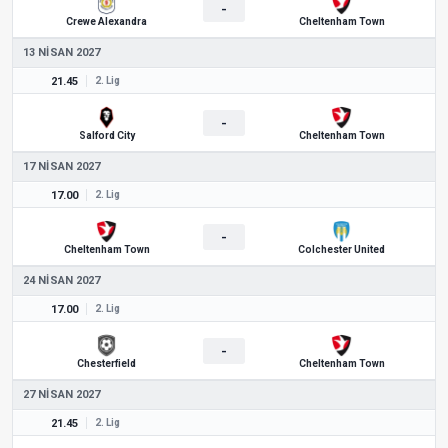
-
Crewe Alexandra
Cheltenham Town
13 NISAN 2027
21.45
2. Lig
-
Salford City
Cheltenham Town
17 NISAN 2027
17.00
2. Lig
-
Cheltenham Town
Colchester United
24 NISAN 2027
17.00
2. Lig
-
Chesterfield
Cheltenham Town
27 NISAN 2027
21.45
2. Lig