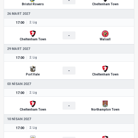
-
Bristol Rovers
Cheltenham Town
26 MART 2027
17.00
2. Lig
-
Cheltenham Town
Walsall
29 MART 2027
17.00
2. Lig
-
Port Vale
Cheltenham Town
03 NISAN 2027
17.00
2. Lig
-
Cheltenham Town
Northampton Town
10 NISAN 2027
17.00
2. Lig