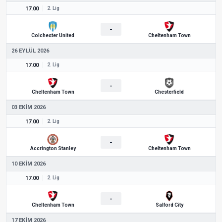
17.00
2. Lig
-
Colchester United
Cheltenham Town
26 EYLÜL 2026
17.00
2. Lig
-
Cheltenham Town
Chesterfield
03 EKIM 2026
17.00
2. Lig
-
Accrington Stanley
Cheltenham Town
10 EKIM 2026
17.00
2. Lig
-
Cheltenham Town
Salford City
17 EKIM 2026