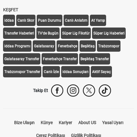
KEŞFET
iddaa
Canlı Skor
Puan Durumu
Canlı Anlatım
At Yarışı
Transfer Haberleri
TV'de Bugün
Süper Lig Fikstür
Süper Lig Haberleri
iddaa Programı
Galatasaray
Fenerbahçe
Beşiktaş
Trabzonspor
Galatasaray Transfer
Fenerbahçe Transfer
Beşiktaş Transfer
Trabzonspor Transfer
Canlı İzle
iddaa Sonuçları
Aktif Sayaç
Takip Et
Bize Ulaşın
Künye
Kariyer
About US
Yasal Uyarı
Çerez Politikası
Gizlilik Politikası