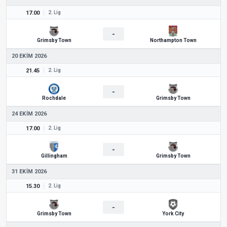
17.00
2. Lig
-
Grimsby Town
Northampton Town
20 EKIM 2026
21.45
2. Lig
-
Rochdale
Grimsby Town
24 EKIM 2026
17.00
2. Lig
-
Gillingham
Grimsby Town
31 EKIM 2026
15.30
2. Lig
-
Grimsby Town
York City