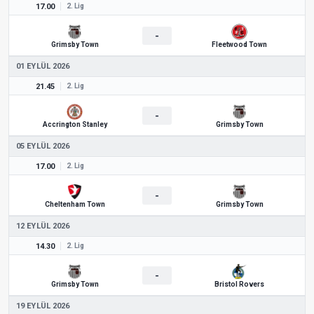
17.00
2. Lig
-
Grimsby Town
Fleetwood Town
01 EYLÜL 2026
21.45
2. Lig
-
Accrington Stanley
Grimsby Town
05 EYLÜL 2026
17.00
2. Lig
-
Cheltenham Town
Grimsby Town
12 EYLÜL 2026
14.30
2. Lig
-
Grimsby Town
Bristol Rovers
19 EYLÜL 2026