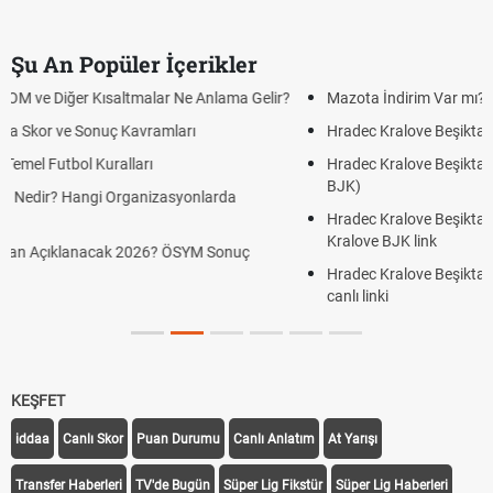
Şu An Popüler İçerikler
Mazota İndirim Var mı? Motorin Fiyatlarında Son Durum
Hradec Kralove Beşiktaş maçı şifresiz canlı yayın izle
Hradec Kralove Beşiktaş CANLI İZLE ŞİFRESİZ (Hradec Kralove
BJK)
Hradec Kralove Beşiktaş maçı şifresiz S Sport Plus izle, Hradec
Kralove BJK link
Hradec Kralove Beşiktaş ücretsiz izle, Hradec Kralove BJK maçı
canlı linki
KEŞFET
iddaa
Canlı Skor
Puan Durumu
Canlı Anlatım
At Yarışı
Transfer Haberleri
TV'de Bugün
Süper Lig Fikstür
Süper Lig Haberleri