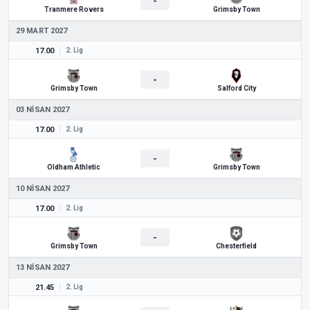
-
Tranmere Rovers
Grimsby Town
29 MART 2027
17.00
2. Lig
-
Grimsby Town
Salford City
03 NISAN 2027
17.00
2. Lig
-
Oldham Athletic
Grimsby Town
10 NISAN 2027
17.00
2. Lig
-
Grimsby Town
Chesterfield
13 NISAN 2027
21.45
2. Lig