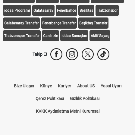
iddaa Programı
Galatasaray
Fenerbahçe
Beşiktaş
Trabzonspor
Galatasaray Transfer
Fenerbahçe Transfer
Beşiktaş Transfer
Trabzonspor Transfer
Canlı İzle
iddaa Sonuçları
Aktif Sayaç
Takip Et
Bize Ulaşın
Künye
Kariyer
About US
Yasal Uyarı
Çerez Politikası
Gizlilik Politikası
KVKK Aydınlatma Metni Kurumsal