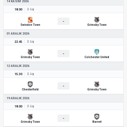
14 KASIM 2026
18.00
2. Lig
-
Swindon Town
Grimsby Town
01 ARALIK 2026
22.45
2. Lig
-
Grimsby Town
Colchester United
12 ARALIK 2026
15.30
2. Lig
-
Chesterfield
Grimsby Town
19 ARALIK 2026
18.00
2. Lig
-
Grimsby Town
Barnet