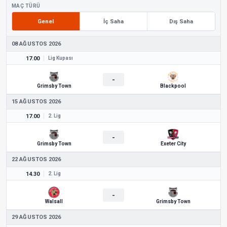
MAÇ TÜRÜ
Genel
İç Saha
Dış Saha
08 AĞUSTOS 2026
17.00
Lig Kupası
-
Grimsby Town
Blackpool
15 AĞUSTOS 2026
17.00
2. Lig
-
Grimsby Town
Exeter City
22 AĞUSTOS 2026
14.30
2. Lig
-
Walsall
Grimsby Town
29 AĞUSTOS 2026