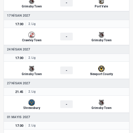
-
Grimsby Town
Port Vale
17 NISAN 2027
17.00
2. Lig
-
Crawley Town
Grimsby Town
24 NISAN 2027
17.00
2. Lig
-
Grimsby Town
Newport County
27 NISAN 2027
21.45
2. Lig
-
Shrewsbury
Grimsby Town
01 MAYIS 2027
17.00
2. Lig