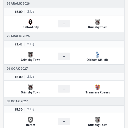
26 ARALIK 2026
18.00
2. Lig
-
Salford City
Grimsby Town
29 ARALIK 2026
22.45
2. Lig
-
Grimsby Town
Oldham Athletic
01 OCAK 2027
18.00
2. Lig
-
Grimsby Town
Tranmere Rovers
09 OCAK 2027
15.30
2. Lig
-
Barnet
Grimsby Town