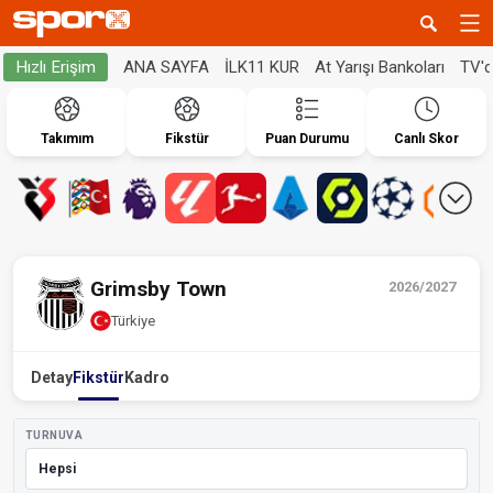
ANA SAYFA
İLK11 KUR
At Yarışı Bankoları
TV'
Hızlı Erişim
Takımım
Fikstür
Puan Durumu
Canlı Skor
Grimsby Town
2026/2027
Türkiye
Detay
Fikstür
Kadro
TURNUVA