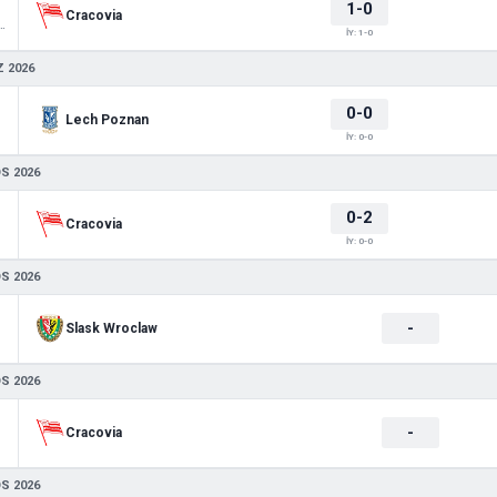
1-0
Cracovia
 Friendlies 1
İY: 1-0
 2026
0-0
Lech Poznan
İY: 0-0
S 2026
0-2
Cracovia
İY: 0-0
S 2026
-
Slask Wroclaw
S 2026
-
Cracovia
S 2026