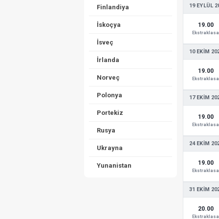
19 EYLÜL 2
Finlandiya
İskoçya
19.00
Ekstraklasa
İsveç
10 EKIM 20
İrlanda
19.00
Norveç
Ekstraklasa
Polonya
17 EKIM 20
Portekiz
19.00
Ekstraklasa
Rusya
24 EKIM 20
Ukrayna
19.00
Yunanistan
Ekstraklasa
31 EKIM 20
20.00
Ekstraklasa