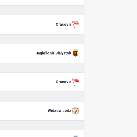
Cracovia
Jagiellonia Bialystok
Cracovia
Widzew Lodz