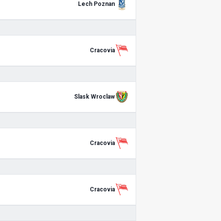
Lech Poznan
Cracovia
Slask Wroclaw
Cracovia
Cracovia