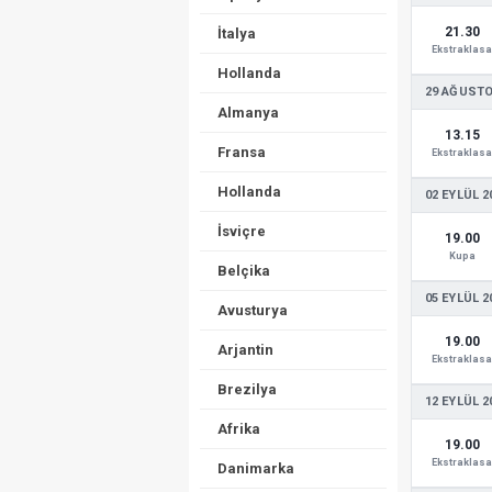
21.30
İtalya
Ekstraklasa
Hollanda
29 AĞUSTO
Almanya
13.15
Fransa
Ekstraklasa
Hollanda
02 EYLÜL 2
İsviçre
19.00
Kupa
Belçika
05 EYLÜL 2
Avusturya
19.00
Arjantin
Ekstraklasa
Brezilya
12 EYLÜL 2
Afrika
19.00
Ekstraklasa
Danimarka