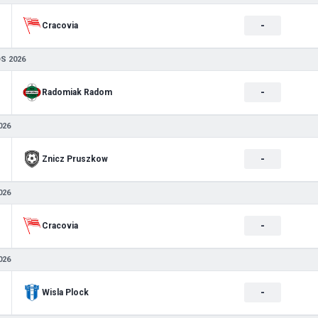
-
Cracovia
S 2026
-
Radomiak Radom
026
-
Znicz Pruszkow
026
-
Cracovia
026
-
Wisla Plock