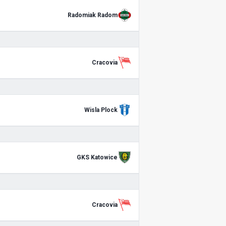
Radomiak Radom
Cracovia
Wisla Plock
GKS Katowice
Cracovia