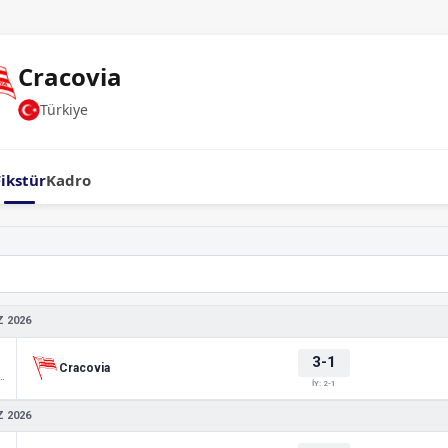
Cracovia
Türkiye
Fikstür
Kadro
 2026
3-1
Cracovia
 Friendlies 1
İY: 2-1
 2026