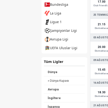
17.00
Bundesliga
Club
La Liga
25 TEMMUZ
Ligue 1
21.15
Ekstraklasa
Şampiyonlar Ligi
03 AĞUSTO
Avrupa Ligi
20.00
UEFA Uluslar Ligi
Ekstraklasa
09 AĞUSTO
Tüm Ligler
15.45
Dünya
Ekstraklasa
» Dünya Kupası
16 AĞUSTO
Avrupa
18.30
Ekstraklasa
İngiltere
21 AĞUSTO
İspanya