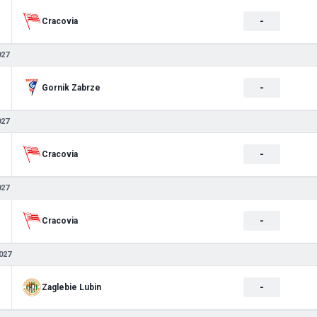
-
Cracovia
027
-
Gornik Zabrze
027
-
Cracovia
027
-
Cracovia
027
-
Zaglebie Lubin