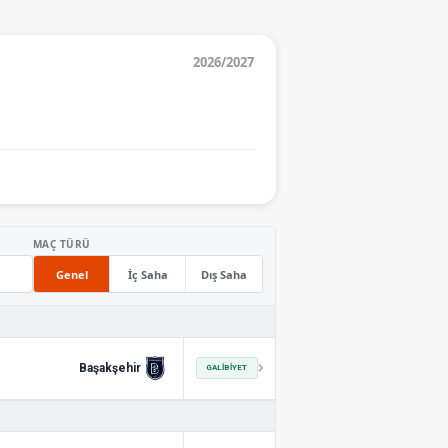
2026/2027
MAÇ TÜRÜ
Genel
İç Saha
Dış Saha
Başakşehir
GALIBIYET