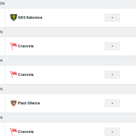
026
-
GKS Katowice
26
-
Cracovia
26
-
Cracovia
26
-
Piast Gliwice
26
-
Cracovia