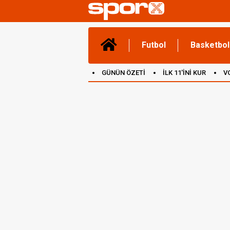
Futbol
Basketbol
GÜNÜN ÖZETİ
İLK 11'İNİ KUR
V
(YENİ) OYUNLAR
CANLI ANLATIM