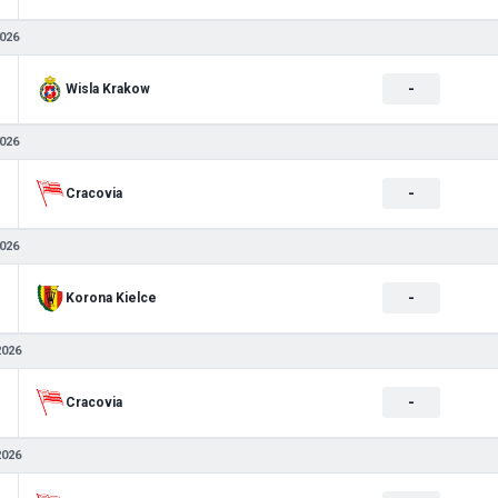
026
-
Wisla Krakow
026
-
Cracovia
026
-
Korona Kielce
2026
-
Cracovia
2026