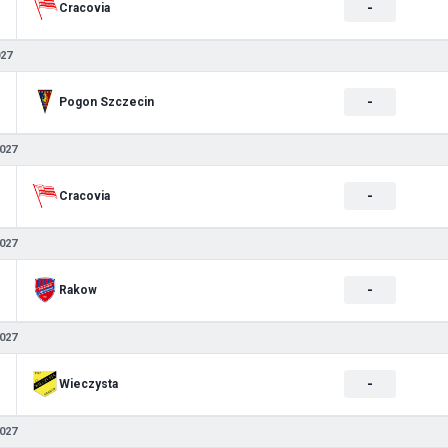
-
Cracovia
027
-
Pogon Szczecin
027
-
Cracovia
027
-
Rakow
027
-
Wieczysta
027