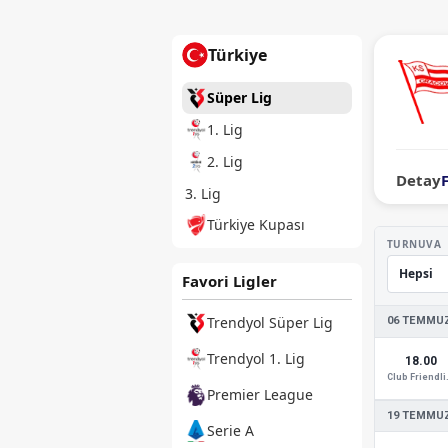
Türkiye
Süper Lig
1. Lig
2. Lig
Detay
3. Lig
Türkiye Kupası
TURNUVA
Favori Ligler
Trendyol Süper Lig
06 TEMMUZ
Trendyol 1. Lig
18.00
Club
Premier League
19 TEMMUZ
Serie A