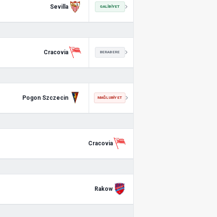
Sevilla
GALIBIYET
Cracovia
BERABERE
Pogon Szczecin
MAĞLUBIYET
Cracovia
Rakow