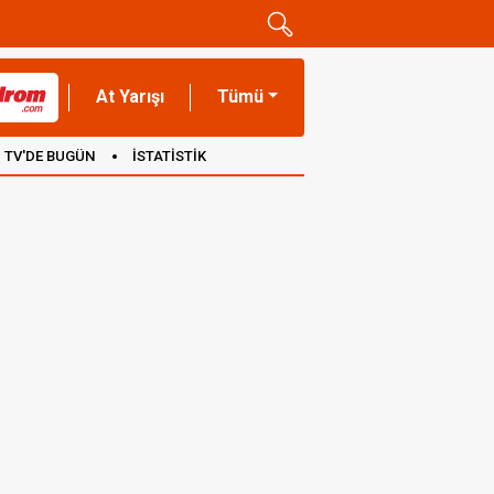
At Yarışı
Tümü
TV'DE BUGÜN
İSTATİSTİK