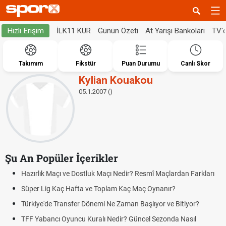
İLK11 KUR
Günün Özeti
At Yarışı Bankoları
TV'
Hızlı Erişim
Takımım
Fikstür
Puan Durumu
Canlı Skor
Kylian Kouakou
05.1.2007 ()
Şu An Popüler İçerikler
Hazırlık Maçı ve Dostluk Maçı Nedir? Resmî Maçlardan Farkları
Süper Lig Kaç Hafta ve Toplam Kaç Maç Oynanır?
Türkiye'de Transfer Dönemi Ne Zaman Başlıyor ve Bitiyor?
TFF Yabancı Oyuncu Kuralı Nedir? Güncel Sezonda Nasıl