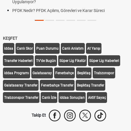
Uygulanıyor?
PFDK Nedir? PFDK Açılımı, Görevleri ve Karar Süreci
KEŞFET
iddaa
Canlı Skor
Puan Durumu
Canlı Anlatım
At Yarışı
Transfer Haberleri
TV'de Bugün
Süper Lig Fikstür
Süper Lig Haberleri
iddaa Programı
Galatasaray
Fenerbahçe
Beşiktaş
Trabzonspor
Galatasaray Transfer
Fenerbahçe Transfer
Beşiktaş Transfer
Trabzonspor Transfer
Canlı İzle
iddaa Sonuçları
Aktif Sayaç
Takip Et