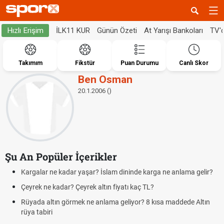
İLK11 KUR
Günün Özeti
At Yarışı Bankoları
TV'
Hızlı Erişim
Takımım
Fikstür
Puan Durumu
Canlı Skor
Ben Osman
20.1.2006 ()
Şu An Popüler İçerikler
Kargalar ne kadar yaşar? İslam dininde karga ne anlama gelir?
Çeyrek ne kadar? Çeyrek altın fiyatı kaç TL?
Rüyada altın görmek ne anlama geliyor? 8 kısa maddede Altın
rüya tabiri