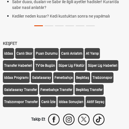
Sabır duası, duaları ve Sabır ile ilgili ayetler hadisler! Kuran'da
sabır nasıl anlatılır?
Kediler neden kusar? Kedi kustuktan sonra ne yapılmalı
KEŞFET
iddaa
Canlı Skor
Puan Durumu
Canlı Anlatım
At Yarışı
Transfer Haberleri
TV'de Bugün
Süper Lig Fikstür
Süper Lig Haberleri
iddaa Programı
Galatasaray
Fenerbahçe
Beşiktaş
Trabzonspor
Galatasaray Transfer
Fenerbahçe Transfer
Beşiktaş Transfer
Trabzonspor Transfer
Canlı İzle
iddaa Sonuçları
Aktif Sayaç
Takip Et