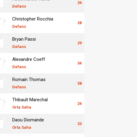
26
Defans
Christopher Rocchia
28
Defans
Bryan Passi
29
Defans
Alexandre Coeff
34
Defans
Romain Thomas
38
Defans
Thibault Marechal
24
Orta Saha
Daou Diomande
23
Orta Saha