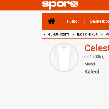
Futbol
Basketbol
GÜNÜN ÖZETİ
İLK 11'İNİ KUR
V
(YENİ) OYUNLAR
CANLI ANLATIM
Celes
04.1.2006 ()
Mevki:
Kaleci