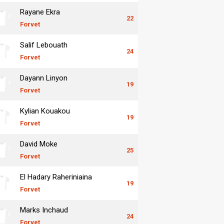
Rayane Ekra
22
Forvet
Salif Lebouath
24
Forvet
Dayann Linyon
19
Forvet
Kylian Kouakou
19
Forvet
David Moke
25
Forvet
El Hadary Raheriniaina
19
Forvet
Marks Inchaud
24
Forvet