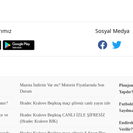
ımız
Sosyal Medya
Mazota İndirim Var mı? Motorin Fiyatlarında Son
Plonjon
Durum
Yapılır
anır?
Hradec Kralove Beşiktaş maçı şifresiz canlı yayın izle
Futbold
Sayılma
or ve
Hradec Kralove Beşiktaş CANLI İZLE ŞİFRESİZ
(Hradec Kralove BJK)
Endirek
Verilir?