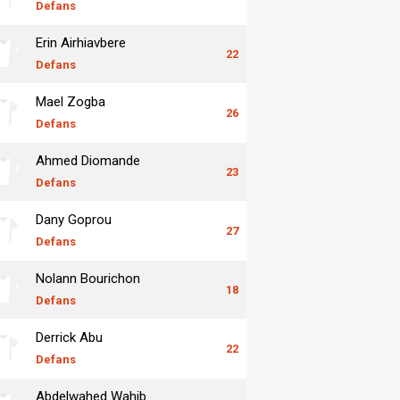
Defans
Erin Airhiavbere
22
Defans
Mael Zogba
26
Defans
Ahmed Diomande
23
Defans
Dany Goprou
27
Defans
Nolann Bourichon
18
Defans
Derrick Abu
22
Defans
Abdelwahed Wahib