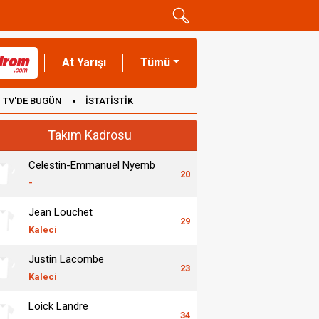
At Yarışı
Tümü
TV'DE BUGÜN
İSTATİSTİK
Takım Kadrosu
Celestin-Emmanuel Nyemb
20
-
Jean Louchet
29
Kaleci
Justin Lacombe
23
Kaleci
Loick Landre
34