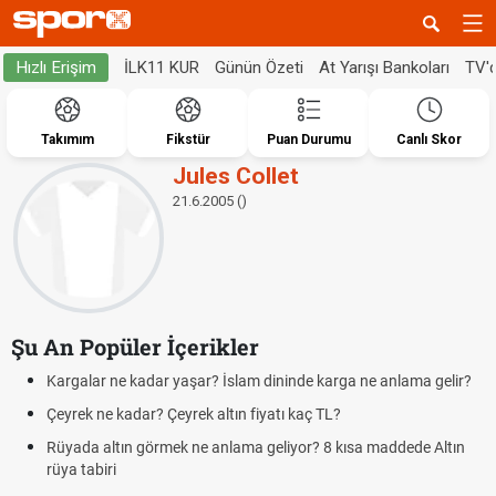
İLK11 KUR
Günün Özeti
At Yarışı Bankoları
TV'
Hızlı Erişim
Takımım
Fikstür
Puan Durumu
Canlı Skor
Jules Collet
21.6.2005 ()
Şu An Popüler İçerikler
Kargalar ne kadar yaşar? İslam dininde karga ne anlama gelir?
Çeyrek ne kadar? Çeyrek altın fiyatı kaç TL?
Rüyada altın görmek ne anlama geliyor? 8 kısa maddede Altın
rüya tabiri