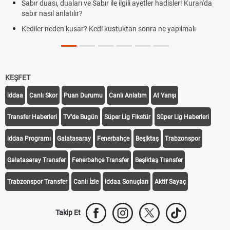
Sabır duası, duaları ve Sabır ile ilgili ayetler hadisler! Kuran'da
sabır nasıl anlatılır?
Kediler neden kusar? Kedi kustuktan sonra ne yapılmalı
KEŞFET
iddaa
Canlı Skor
Puan Durumu
Canlı Anlatım
At Yarışı
Transfer Haberleri
TV'de Bugün
Süper Lig Fikstür
Süper Lig Haberleri
iddaa Programı
Galatasaray
Fenerbahçe
Beşiktaş
Trabzonspor
Galatasaray Transfer
Fenerbahçe Transfer
Beşiktaş Transfer
Trabzonspor Transfer
Canlı İzle
iddaa Sonuçları
Aktif Sayaç
Takip Et