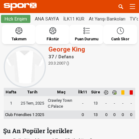
ANA SAYFA
İLK11 KUR
At Yarışı Bankoları
TV'
Hızlı Erişim
Takımım
Fikstür
Puan Durumu
Canlı Skor
George King
37 / Defans
20.3.2007 ()
Hafta
Tarih
Maç
İlk11
Süre
Crawley Town
1
25 Tem, 2025
-
13
-
-
-
-
C.Palace
Club Friendlies 1 2025
0
13
0
0
0
0
Şu An Popüler İçerikler