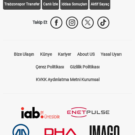
Trabzonspor Transfer
Canlı İzle
iddaa Sonuçları
Aktif Sayaç
Takip Et
Bize Ulaşın
Künye
Kariyer
About US
Yasal Uyarı
Çerez Politikası
Gizlilik Politikası
KVKK Aydınlatma Metni Kurumsal