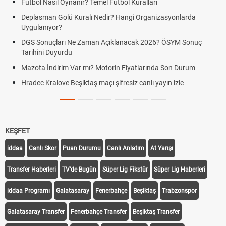
Futbol Nasıl Oynanır? Temel Futbol Kuralları
Deplasman Golü Kuralı Nedir? Hangi Organizasyonlarda
Uygulanıyor?
DGS Sonuçları Ne Zaman Açıklanacak 2026? ÖSYM Sonuç
Tarihini Duyurdu
Mazota İndirim Var mı? Motorin Fiyatlarında Son Durum
Hradec Kralove Beşiktaş maçı şifresiz canlı yayın izle
KEŞFET
iddaa
Canlı Skor
Puan Durumu
Canlı Anlatım
At Yarışı
Transfer Haberleri
TV'de Bugün
Süper Lig Fikstür
Süper Lig Haberleri
iddaa Programı
Galatasaray
Fenerbahçe
Beşiktaş
Trabzonspor
Galatasaray Transfer
Fenerbahçe Transfer
Beşiktaş Transfer