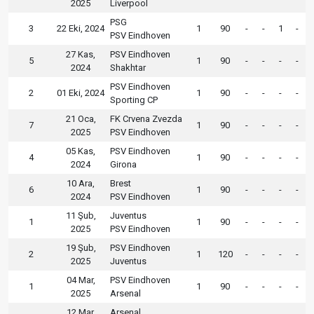
2025
Liverpool
PSG
3
22 Eki, 2024
1
90
-
-
1
-
PSV Eindhoven
27 Kas,
PSV Eindhoven
5
1
90
-
-
-
-
2024
Shakhtar
PSV Eindhoven
2
01 Eki, 2024
1
90
-
-
-
-
Sporting CP
21 Oca,
FK Crvena Zvezda
7
1
90
-
-
-
-
2025
PSV Eindhoven
05 Kas,
PSV Eindhoven
4
1
90
-
-
-
-
2024
Girona
10 Ara,
Brest
6
1
90
-
-
-
-
2024
PSV Eindhoven
11 Şub,
Juventus
1
1
90
-
-
-
-
2025
PSV Eindhoven
19 Şub,
PSV Eindhoven
2
1
120
-
-
-
-
2025
Juventus
04 Mar,
PSV Eindhoven
1
1
90
-
-
-
-
2025
Arsenal
12 Mar,
Arsenal