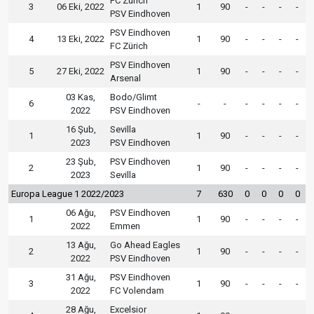
FC Zürich
3
06 Eki, 2022
1
90
-
-
-
-
PSV Eindhoven
PSV Eindhoven
4
13 Eki, 2022
1
90
-
-
-
-
FC Zürich
PSV Eindhoven
5
27 Eki, 2022
1
90
-
-
-
-
Arsenal
03 Kas,
Bodo/Glimt
6
-
-
-
-
-
-
2022
PSV Eindhoven
16 Şub,
Sevilla
1
1
90
-
-
-
-
2023
PSV Eindhoven
23 Şub,
PSV Eindhoven
2
1
90
-
-
-
-
2023
Sevilla
Europa League 1 2022/2023
7
630
0
0
0
0
06 Ağu,
PSV Eindhoven
1
1
90
-
-
-
-
2022
Emmen
13 Ağu,
Go Ahead Eagles
2
1
90
-
-
-
-
2022
PSV Eindhoven
31 Ağu,
PSV Eindhoven
3
1
90
-
-
-
-
2022
FC Volendam
28 Ağu,
Excelsior