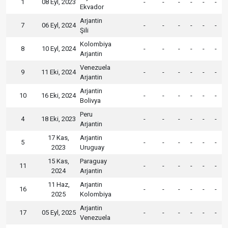
1
08 Eyl, 2023
-
-
-
-
-
-
Ekvador
Arjantin
7
06 Eyl, 2024
-
-
-
-
-
-
Şili
Kolombiya
8
10 Eyl, 2024
-
-
-
-
-
-
Arjantin
Venezuela
9
11 Eki, 2024
-
-
-
-
-
-
Arjantin
Arjantin
10
16 Eki, 2024
-
-
-
-
-
-
Bolivya
Peru
4
18 Eki, 2023
-
-
-
-
-
-
Arjantin
17 Kas,
Arjantin
5
-
-
-
-
-
-
2023
Uruguay
15 Kas,
Paraguay
11
-
-
-
-
-
-
2024
Arjantin
11 Haz,
Arjantin
16
-
-
-
-
-
-
2025
Kolombiya
Arjantin
17
05 Eyl, 2025
-
-
-
-
-
-
Venezuela