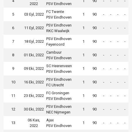
4
1
90
-
-
-
-
2022
PSV Eindhoven
FC Twente
5
03 Eyl, 2022
1
90
-
-
-
-
PSV Eindhoven
PSV Eindhoven
6
11 Eyl, 2022
1
90
-
-
-
-
RKC Waalwijk
PSV Eindhoven
7
18 Eyl, 2022
1
90
-
-
-
-
Feyenoord
Cambuur
8
01 Eki, 2022
1
90
-
-
-
-
PSV Eindhoven
SC Heerenveen
9
09 Eki, 2022
1
90
-
-
-
-
PSV Eindhoven
PSV Eindhoven
10
16 Eki, 2022
1
90
-
-
-
-
FC Utrecht
FC Groningen
11
23 Eki, 2022
1
90
-
-
-
-
PSV Eindhoven
PSV Eindhoven
12
30 Eki, 2022
1
90
-
-
-
-
NEC Nijmegen
06 Kas,
Ajax
13
1
90
-
-
-
-
2022
PSV Eindhoven