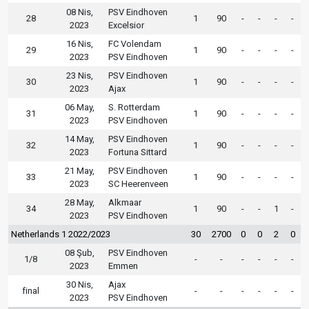
08 Nis,
PSV Eindhoven
28
1
90
-
-
-
-
2023
Excelsior
16 Nis,
FC Volendam
29
1
90
-
-
-
-
2023
PSV Eindhoven
23 Nis,
PSV Eindhoven
30
1
90
-
-
-
-
2023
Ajax
06 May,
S. Rotterdam
31
1
90
-
-
-
-
2023
PSV Eindhoven
14 May,
PSV Eindhoven
32
1
90
-
-
-
-
2023
Fortuna Sittard
21 May,
PSV Eindhoven
33
1
90
-
-
-
-
2023
SC Heerenveen
28 May,
Alkmaar
34
1
90
-
-
1
-
2023
PSV Eindhoven
Netherlands 1 2022/2023
30
2700
0
0
2
0
08 Şub,
PSV Eindhoven
1/8
-
-
-
-
-
-
2023
Emmen
30 Nis,
Ajax
final
-
-
-
-
-
-
2023
PSV Eindhoven