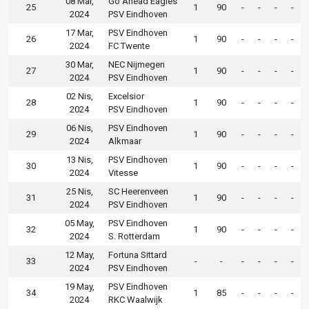
08 Mar,
Go Ahead Eagles
25
1
90
-
-
-
-
2024
PSV Eindhoven
17 Mar,
PSV Eindhoven
26
1
90
-
-
-
-
2024
FC Twente
30 Mar,
NEC Nijmegen
27
1
90
-
-
-
-
2024
PSV Eindhoven
02 Nis,
Excelsior
28
1
90
-
-
-
-
2024
PSV Eindhoven
06 Nis,
PSV Eindhoven
29
1
90
-
-
-
-
2024
Alkmaar
13 Nis,
PSV Eindhoven
30
1
90
-
-
-
-
2024
Vitesse
25 Nis,
SC Heerenveen
31
1
90
-
-
-
-
2024
PSV Eindhoven
05 May,
PSV Eindhoven
32
1
90
-
-
-
-
2024
S. Rotterdam
12 May,
Fortuna Sittard
33
-
-
-
-
-
-
2024
PSV Eindhoven
19 May,
PSV Eindhoven
34
1
85
-
-
-
-
2024
RKC Waalwijk