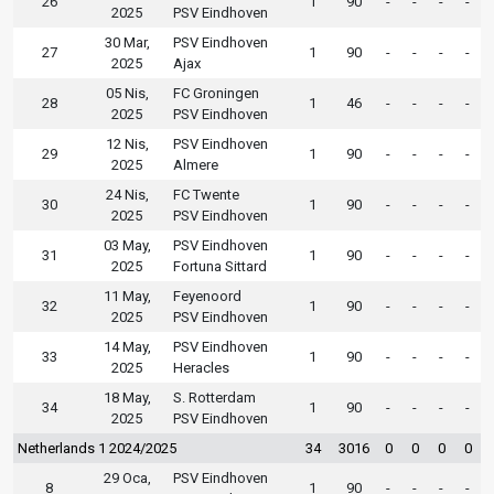
26
1
90
-
-
-
-
2025
PSV Eindhoven
30 Mar,
PSV Eindhoven
27
1
90
-
-
-
-
2025
Ajax
05 Nis,
FC Groningen
28
1
46
-
-
-
-
2025
PSV Eindhoven
12 Nis,
PSV Eindhoven
29
1
90
-
-
-
-
2025
Almere
24 Nis,
FC Twente
30
1
90
-
-
-
-
2025
PSV Eindhoven
03 May,
PSV Eindhoven
31
1
90
-
-
-
-
2025
Fortuna Sittard
11 May,
Feyenoord
32
1
90
-
-
-
-
2025
PSV Eindhoven
14 May,
PSV Eindhoven
33
1
90
-
-
-
-
2025
Heracles
18 May,
S. Rotterdam
34
1
90
-
-
-
-
2025
PSV Eindhoven
Netherlands 1 2024/2025
34
3016
0
0
0
0
29 Oca,
PSV Eindhoven
8
1
90
-
-
-
-