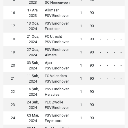
2023
SC Heerenveen
17 Ara,
Alkmaar
16
1
90
-
-
-
-
2023
PSV Eindhoven
13 Oca,
PSV Eindhoven
17
1
90
-
-
-
-
2024
Excelsior
21 Oca,
FC Utrecht
18
1
90
-
-
-
-
2024
PSV Eindhoven
27 Oca,
PSV Eindhoven
19
1
90
-
-
-
-
2024
Almere
03 Şub,
Ajax
20
1
90
-
-
-
-
2024
PSV Eindhoven
11 Şub,
FC Volendam
21
1
90
-
-
-
-
2024
PSV Eindhoven
16 Şub,
PSV Eindhoven
22
1
90
-
-
-
-
2024
Heracles
24 Şub,
PEC Zwolle
23
1
90
-
-
-
-
2024
PSV Eindhoven
03 Mar,
PSV Eindhoven
24
1
90
-
-
-
-
2024
Feyenoord