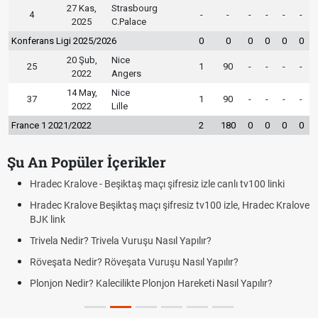
27 Kas,
Strasbourg
4
-
-
-
-
-
-
2025
C.Palace
Konferans Ligi 2025/2026
0
0
0
0
0
0
20 Şub,
Nice
25
1
90
-
-
-
-
2022
Angers
14 May,
Nice
37
1
90
-
-
-
-
2022
Lille
France 1 2021/2022
2
180
0
0
0
0
Şu An Popüler İçerikler
Hradec Kralove - Beşiktaş maçı şifresiz izle canlı tv100 linki
Hradec Kralove Beşiktaş maçı şifresiz tv100 izle, Hradec Kralove
BJK link
Trivela Nedir? Trivela Vuruşu Nasıl Yapılır?
Röveşata Nedir? Röveşata Vuruşu Nasıl Yapılır?
Plonjon Nedir? Kalecilikte Plonjon Hareketi Nasıl Yapılır?