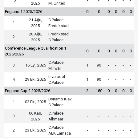
13
-
-
-
-
-
-
2025
M. United
England 1 2025/2026
0
0
0
0
0
0
21 Ağu,
C.Palace
1
-
-
-
-
-
-
2025
Fredrikstad
28 Ağu,
Fredrikstad
2
-
-
-
-
-
-
2025
C.Palace
Conference League Qualification 1
0
0
0
0
0
0
2025/2026
C.Palace
3
16 Eyl, 2025
1
90
-
-
-
-
Millwall
Liverpool
4
29 Eki, 2025
1
90
-
-
-
-
C.Palace
England Cup 2 2025/2026
2
180
0
0
0
0
Dynamo Kiev
1
02 Eki, 2025
-
-
-
-
-
-
C.Palace
06 Kas,
C.Palace
3
-
-
-
-
-
-
2025
Alkmaar
C.Palace
2
23 Eki, 2025
-
-
-
-
-
-
AEK Larnaca