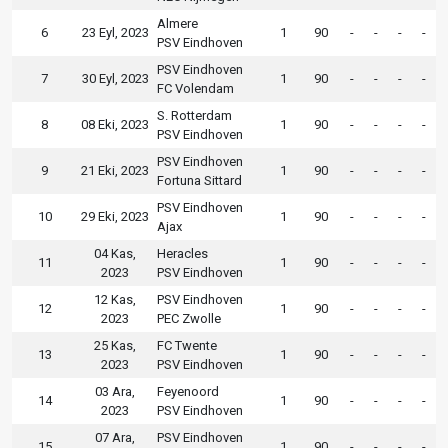
Almere
6
23 Eyl, 2023
1
90
-
-
-
-
PSV Eindhoven
PSV Eindhoven
7
30 Eyl, 2023
1
90
-
-
-
-
FC Volendam
S. Rotterdam
8
08 Eki, 2023
1
90
-
-
-
-
PSV Eindhoven
PSV Eindhoven
9
21 Eki, 2023
1
90
-
-
-
-
Fortuna Sittard
PSV Eindhoven
10
29 Eki, 2023
1
90
-
-
-
-
Ajax
04 Kas,
Heracles
11
1
90
-
-
-
-
2023
PSV Eindhoven
12 Kas,
PSV Eindhoven
12
1
90
-
-
-
-
2023
PEC Zwolle
25 Kas,
FC Twente
13
1
90
-
-
-
-
2023
PSV Eindhoven
03 Ara,
Feyenoord
14
1
90
-
-
-
-
2023
PSV Eindhoven
07 Ara,
PSV Eindhoven
15
1
90
-
-
-
-