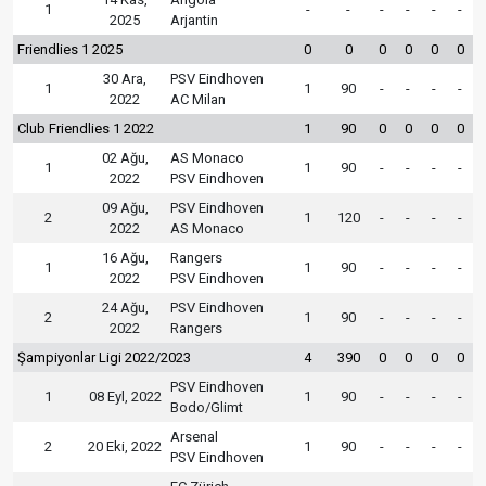
1
-
-
-
-
-
-
2025
Arjantin
Friendlies 1 2025
0
0
0
0
0
0
30 Ara,
PSV Eindhoven
1
1
90
-
-
-
-
2022
AC Milan
Club Friendlies 1 2022
1
90
0
0
0
0
02 Ağu,
AS Monaco
1
1
90
-
-
-
-
2022
PSV Eindhoven
09 Ağu,
PSV Eindhoven
2
1
120
-
-
-
-
2022
AS Monaco
16 Ağu,
Rangers
1
1
90
-
-
-
-
2022
PSV Eindhoven
24 Ağu,
PSV Eindhoven
2
1
90
-
-
-
-
2022
Rangers
Şampiyonlar Ligi 2022/2023
4
390
0
0
0
0
PSV Eindhoven
1
08 Eyl, 2022
1
90
-
-
-
-
Bodo/Glimt
Arsenal
2
20 Eki, 2022
1
90
-
-
-
-
PSV Eindhoven