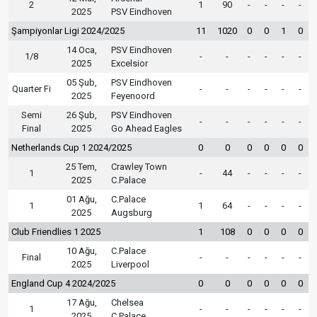
2
1
90
-
-
-
-
2025
PSV Eindhoven
Şampiyonlar Ligi 2024/2025
11
1020
0
0
1
0
14 Oca,
PSV Eindhoven
1/8
-
-
-
-
-
-
2025
Excelsior
05 Şub,
PSV Eindhoven
Quarter Fi
-
-
-
-
-
-
2025
Feyenoord
Semi
26 Şub,
PSV Eindhoven
-
-
-
-
-
-
Final
2025
Go Ahead Eagles
Netherlands Cup 1 2024/2025
0
0
0
0
0
0
25 Tem,
Crawley Town
1
-
44
-
-
-
-
2025
C.Palace
01 Ağu,
C.Palace
1
1
64
-
-
-
-
2025
Augsburg
Club Friendlies 1 2025
1
108
0
0
0
0
10 Ağu,
C.Palace
Final
-
-
-
-
-
-
2025
Liverpool
England Cup 4 2024/2025
0
0
0
0
0
0
17 Ağu,
Chelsea
1
-
-
-
-
-
-
2025
C.Palace