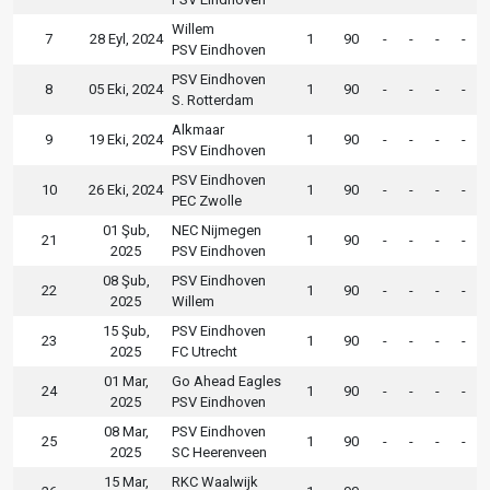
Willem
7
28 Eyl, 2024
1
90
-
-
-
-
PSV Eindhoven
PSV Eindhoven
8
05 Eki, 2024
1
90
-
-
-
-
S. Rotterdam
Alkmaar
9
19 Eki, 2024
1
90
-
-
-
-
PSV Eindhoven
PSV Eindhoven
10
26 Eki, 2024
1
90
-
-
-
-
PEC Zwolle
01 Şub,
NEC Nijmegen
21
1
90
-
-
-
-
2025
PSV Eindhoven
08 Şub,
PSV Eindhoven
22
1
90
-
-
-
-
2025
Willem
15 Şub,
PSV Eindhoven
23
1
90
-
-
-
-
2025
FC Utrecht
01 Mar,
Go Ahead Eagles
24
1
90
-
-
-
-
2025
PSV Eindhoven
08 Mar,
PSV Eindhoven
25
1
90
-
-
-
-
2025
SC Heerenveen
15 Mar,
RKC Waalwijk