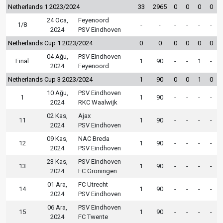
Netherlands 1 2023/2024
33
2965
0
0
0
0
24 Oca,
Feyenoord
1/8
-
-
-
-
-
-
2024
PSV Eindhoven
Netherlands Cup 1 2023/2024
0
0
0
0
0
0
04 Ağu,
PSV Eindhoven
Final
1
90
-
-
1
-
2024
Feyenoord
Netherlands Cup 3 2023/2024
1
90
0
0
1
0
10 Ağu,
PSV Eindhoven
1
1
90
-
-
-
-
2024
RKC Waalwijk
02 Kas,
Ajax
11
1
90
-
-
-
-
2024
PSV Eindhoven
09 Kas,
NAC Breda
12
1
90
-
-
-
-
2024
PSV Eindhoven
23 Kas,
PSV Eindhoven
13
1
90
-
-
-
-
2024
FC Groningen
01 Ara,
FC Utrecht
14
1
90
-
-
-
-
2024
PSV Eindhoven
06 Ara,
PSV Eindhoven
15
1
90
-
-
-
-
2024
FC Twente