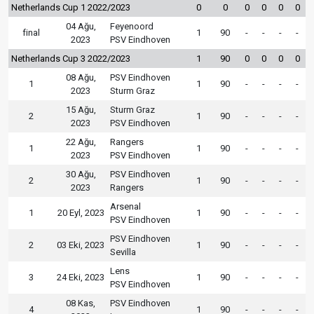
Netherlands Cup 1 2022/2023
0
0
0
0
0
0
04 Ağu,
Feyenoord
final
1
90
-
-
-
-
2023
PSV Eindhoven
Netherlands Cup 3 2022/2023
1
90
0
0
0
0
08 Ağu,
PSV Eindhoven
1
1
90
-
-
-
-
2023
Sturm Graz
15 Ağu,
Sturm Graz
2
1
90
-
-
-
-
2023
PSV Eindhoven
22 Ağu,
Rangers
1
1
90
-
-
-
-
2023
PSV Eindhoven
30 Ağu,
PSV Eindhoven
2
1
90
-
-
-
-
2023
Rangers
Arsenal
1
20 Eyl, 2023
1
90
-
-
-
-
PSV Eindhoven
PSV Eindhoven
2
03 Eki, 2023
1
90
-
-
-
-
Sevilla
Lens
3
24 Eki, 2023
1
90
-
-
-
-
PSV Eindhoven
08 Kas,
PSV Eindhoven
4
1
90
-
-
-
-