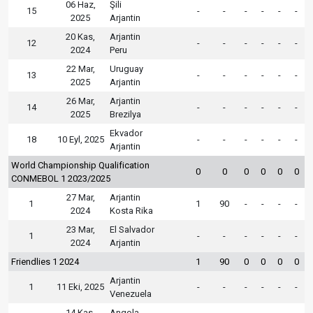
06 Haz,
Şili
15
-
-
-
-
-
-
2025
Arjantin
20 Kas,
Arjantin
12
-
-
-
-
-
-
2024
Peru
22 Mar,
Uruguay
13
-
-
-
-
-
-
2025
Arjantin
26 Mar,
Arjantin
14
-
-
-
-
-
-
2025
Brezilya
Ekvador
18
10 Eyl, 2025
-
-
-
-
-
-
Arjantin
World Championship Qualification
0
0
0
0
0
0
CONMEBOL 1 2023/2025
27 Mar,
Arjantin
1
1
90
-
-
-
-
2024
Kosta Rika
23 Mar,
El Salvador
1
-
-
-
-
-
-
2024
Arjantin
Friendlies 1 2024
1
90
0
0
0
0
Arjantin
1
11 Eki, 2025
-
-
-
-
-
-
Venezuela
14 Kas,
Angola