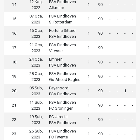
12 Kas,
PSV Eindhoven
14
1
90
-
-
-
-
2022
Alkmaar
07 Oca,
PSV Eindhoven
15
1
90
-
-
-
-
2023
S. Rotterdam
15 Oca,
Fortuna Sittard
16
1
90
-
-
-
-
2023
PSV Eindhoven
21 Oca,
PSV Eindhoven
17
1
90
-
-
-
-
2023
Vitesse
24 Oca,
Emmen
18
1
90
-
-
-
-
2023
PSV Eindhoven
28 Oca,
PSV Eindhoven
19
1
90
-
-
-
-
2023
Go Ahead Eagles
05 Şub,
Feyenoord
20
1
90
-
-
1
-
2023
PSV Eindhoven
11 Şub,
PSV Eindhoven
21
1
90
-
-
-
-
2023
FC Groningen
19 Şub,
FC Utrecht
22
1
90
-
-
-
-
2023
PSV Eindhoven
26 Şub,
PSV Eindhoven
23
1
90
-
-
-
-
2023
FC Twente