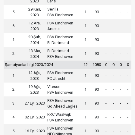
2023
Lens
29 Kas,
Sevilla
5
1
90
-
-
-
-
2023
PSV Eindhoven
12 Ara,
PSV Eindhoven
6
1
90
-
-
-
-
2023
Arsenal
20 Şub,
PSV Eindhoven
1
1
90
-
-
-
-
2024
B. Dortmund
13 Mar,
B. Dortmund
2
1
90
-
-
-
-
2024
PSV Eindhoven
Şampiyonlar Ligi 2023/2024
12
1080
0
0
0
0
12 Ağu,
PSV Eindhoven
1
1
90
-
-
-
-
2023
FC Utrecht
19 Ağu,
Vitesse
2
1
90
-
-
-
-
2023
PSV Eindhoven
PSV Eindhoven
3
27 Eyl, 2023
1
90
-
-
-
-
Go Ahead Eagles
RKC Waalwijk
4
02 Eyl, 2023
1
90
-
-
-
-
PSV Eindhoven
PSV Eindhoven
5
16 Eyl, 2023
1
90
-
-
-
-
NEC Nijmegen