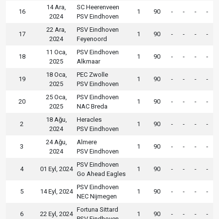
14 Ara,
SC Heerenveen
16
1
90
-
-
-
-
2024
PSV Eindhoven
22 Ara,
PSV Eindhoven
17
1
90
-
-
-
-
2024
Feyenoord
11 Oca,
PSV Eindhoven
18
1
90
-
-
-
-
2025
Alkmaar
18 Oca,
PEC Zwolle
19
1
90
-
-
-
-
2025
PSV Eindhoven
25 Oca,
PSV Eindhoven
20
1
90
-
-
-
-
2025
NAC Breda
18 Ağu,
Heracles
2
1
90
-
-
-
-
2024
PSV Eindhoven
24 Ağu,
Almere
3
1
90
-
-
-
-
2024
PSV Eindhoven
PSV Eindhoven
4
01 Eyl, 2024
1
90
-
-
-
-
Go Ahead Eagles
PSV Eindhoven
5
14 Eyl, 2024
1
90
-
-
-
-
NEC Nijmegen
Fortuna Sittard
6
22 Eyl, 2024
1
90
-
-
-
-
PSV Eindhoven