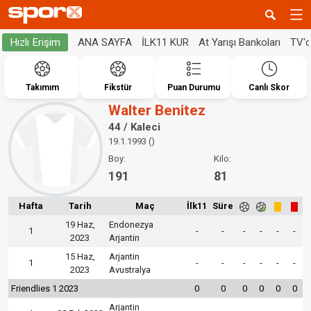
ANA SAYFA
İLK11 KUR
At Yarışı Bankoları
TV'
Hızlı Erişim
Takımım
Fikstür
Puan Durumu
Canlı Skor
Walter Benitez
44 / Kaleci
19.1.1993 ()
Boy:
Kilo:
191
81
Hafta
Tarih
Maç
İlk11
Süre
19 Haz,
Endonezya
1
-
-
-
-
-
-
2023
Arjantin
15 Haz,
Arjantin
1
-
-
-
-
-
-
2023
Avustralya
Friendlies 1 2023
0
0
0
0
0
0
Arjantin