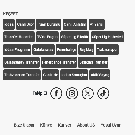
KEŞFET
iddaa
Canlı Skor
Puan Durumu
Canlı Anlatım
At Yarışı
Transfer Haberleri
TV'de Bugün
Süper Lig Fikstür
Süper Lig Haberleri
iddaa Programı
Galatasaray
Fenerbahçe
Beşiktaş
Trabzonspor
Galatasaray Transfer
Fenerbahçe Transfer
Beşiktaş Transfer
Trabzonspor Transfer
Canlı İzle
iddaa Sonuçları
Aktif Sayaç
Takip Et
Bize Ulaşın
Künye
Kariyer
About US
Yasal Uyarı