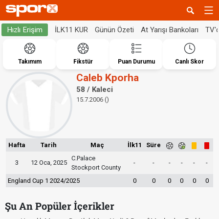
İLK11 KUR
Günün Özeti
At Yarışı Bankoları
TV'
Hızlı Erişim
Takımım
Fikstür
Puan Durumu
Canlı Skor
Caleb Kporha
58 / Kaleci
15.7.2006 ()
Hafta
Tarih
Maç
İlk11
Süre
C.Palace
3
12 Oca, 2025
-
-
-
-
-
-
Stockport County
England Cup 1 2024/2025
0
0
0
0
0
0
Şu An Popüler İçerikler