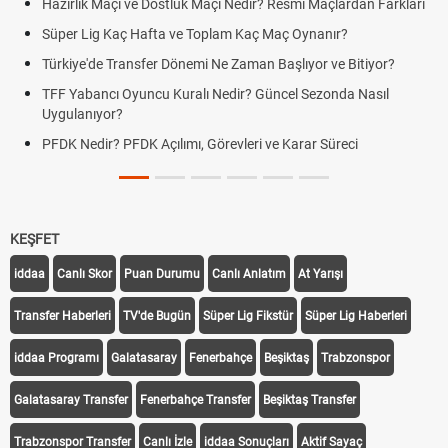
Hazırlık Maçı ve Dostluk Maçı Nedir? Resmî Maçlardan Farkları
Süper Lig Kaç Hafta ve Toplam Kaç Maç Oynanır?
Türkiye'de Transfer Dönemi Ne Zaman Başlıyor ve Bitiyor?
TFF Yabancı Oyuncu Kuralı Nedir? Güncel Sezonda Nasıl
Uygulanıyor?
PFDK Nedir? PFDK Açılımı, Görevleri ve Karar Süreci
KEŞFET
iddaa
Canlı Skor
Puan Durumu
Canlı Anlatım
At Yarışı
Transfer Haberleri
TV'de Bugün
Süper Lig Fikstür
Süper Lig Haberleri
iddaa Programı
Galatasaray
Fenerbahçe
Beşiktaş
Trabzonspor
Galatasaray Transfer
Fenerbahçe Transfer
Beşiktaş Transfer
Trabzonspor Transfer
Canlı İzle
iddaa Sonuçları
Aktif Sayaç