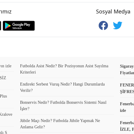
ımız
Sosyal Medya
ın izle
Futbolda Asist Nedir? Bir Pozisyonun Asist Sayılma
Sigaray
Kriterleri
Fiyatla
ESİZ
Endirekt Serbest Vuruş Nedir? Hangi Durumlarda
FENER
Verilir?
ŞİFRE
Plus
Bonservis Nedir? Futbolda Bonservis Sistemi Nasıl
Fenerba
İşler?
izle
 Kralove
Jübile Maçı Nedir? Futbolda Jübile Yapmak Ne
Fenerb
Anlama Gelir?
İZLE, 
nlı S