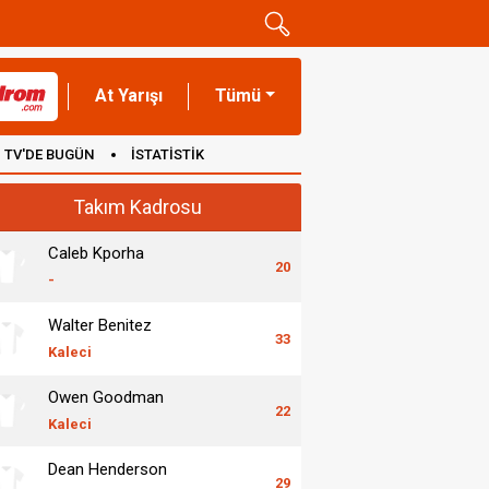
At Yarışı
Tümü
TV'DE BUGÜN
İSTATİSTİK
Takım Kadrosu
Caleb Kporha
20
-
Walter Benitez
33
Kaleci
Owen Goodman
22
Kaleci
Dean Henderson
29