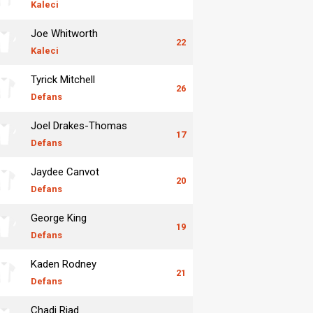
Kaleci
Joe Whitworth
22
Kaleci
Tyrick Mitchell
26
Defans
Joel Drakes-Thomas
17
Defans
Jaydee Canvot
20
Defans
George King
19
Defans
Kaden Rodney
21
Defans
Chadi Riad