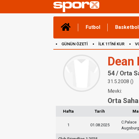
Futbol
Basketbol
GÜNÜN ÖZETİ
İLK 11'İNİ KUR
V
(YENİ) OYUNLAR
CANLI ANLATIM
Dean
54 / Orta 
31.5.2008 ()
Mevki:
Orta Saha
Hafta
Tarih
Ma
C.Palace
1
01.08.2025
Augsbur
Club Friendlies 1 2025