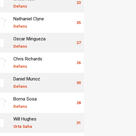
23
Defans
Nathaniel Clyne
35
Defans
Oscar Mingueza
27
Defans
Chris Richards
26
Defans
Daniel Munoz
30
Defans
Borna Sosa
28
Defans
Will Hughes
31
Orta Saha