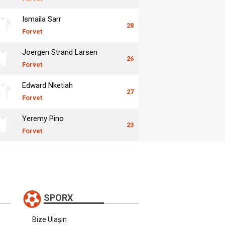
Ismaila Sarr
28
Forvet
Joergen Strand Larsen
26
Forvet
Edward Nketiah
27
Forvet
Yeremy Pino
23
Forvet
SPORX
Bize Ulaşın