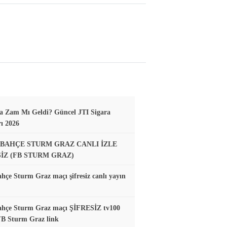
a Zam Mı Geldi? Güncel JTI Sigara
rı 2026
BAHÇE STURM GRAZ CANLI İZLE
SİZ (FB STURM GRAZ)
hçe Sturm Graz maçı şifresiz canlı yayın
ahçe Sturm Graz maçı ŞİFRESİZ tv100
FB Sturm Graz link