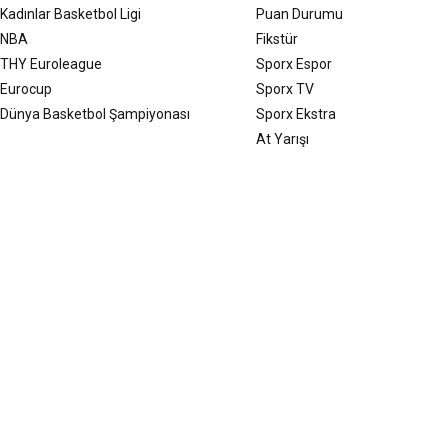
Kadınlar Basketbol Ligi
Puan Durumu
NBA
Fikstür
THY Euroleague
Sporx Espor
Eurocup
Sporx TV
Dünya Basketbol Şampiyonası
Sporx Ekstra
At Yarışı