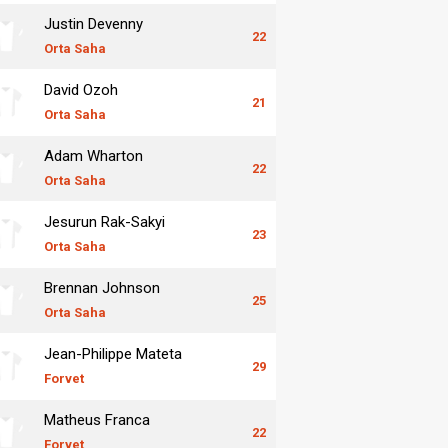
Justin Devenny
22
Orta Saha
David Ozoh
21
Orta Saha
Adam Wharton
22
Orta Saha
Jesurun Rak-Sakyi
23
Orta Saha
Brennan Johnson
25
Orta Saha
Jean-Philippe Mateta
29
Forvet
Matheus Franca
22
Forvet