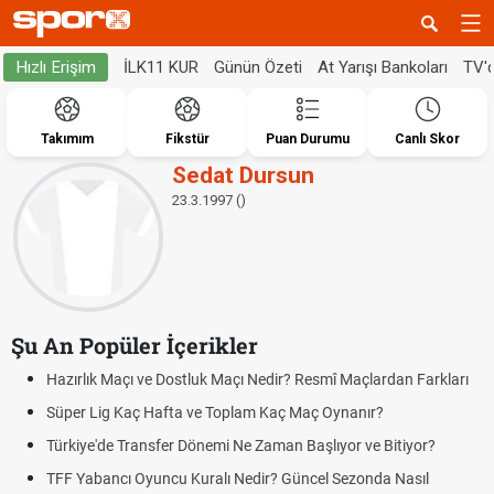
İLK11 KUR
Günün Özeti
At Yarışı Bankoları
TV'
Hızlı Erişim
Takımım
Fikstür
Puan Durumu
Canlı Skor
Sedat Dursun
23.3.1997 ()
Şu An Popüler İçerikler
Hazırlık Maçı ve Dostluk Maçı Nedir? Resmî Maçlardan Farkları
Süper Lig Kaç Hafta ve Toplam Kaç Maç Oynanır?
Türkiye'de Transfer Dönemi Ne Zaman Başlıyor ve Bitiyor?
TFF Yabancı Oyuncu Kuralı Nedir? Güncel Sezonda Nasıl