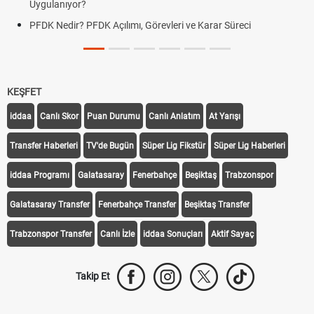
Uygulanıyor?
PFDK Nedir? PFDK Açılımı, Görevleri ve Karar Süreci
KEŞFET
iddaa
Canlı Skor
Puan Durumu
Canlı Anlatım
At Yarışı
Transfer Haberleri
TV'de Bugün
Süper Lig Fikstür
Süper Lig Haberleri
iddaa Programı
Galatasaray
Fenerbahçe
Beşiktaş
Trabzonspor
Galatasaray Transfer
Fenerbahçe Transfer
Beşiktaş Transfer
Trabzonspor Transfer
Canlı İzle
iddaa Sonuçları
Aktif Sayaç
Takip Et