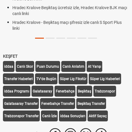
Hradec Kralove Beşiktaş ücretsiz izle, Hradec Kralove BJK maçı
canlı linki
Hradec Kralove - Beşiktaş maçı şifresiz izle canlı S Sport Plus
linki
KEŞFET
iddaa
Canlı Skor
Puan Durumu
Canlı Anlatım
At Yarışı
Transfer Haberleri
TV'de Bugün
Süper Lig Fikstür
Süper Lig Haberleri
iddaa Programı
Galatasaray
Fenerbahçe
Beşiktaş
Trabzonspor
Galatasaray Transfer
Fenerbahçe Transfer
Beşiktaş Transfer
Trabzonspor Transfer
Canlı İzle
iddaa Sonuçları
Aktif Sayaç