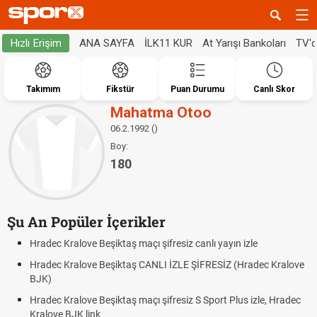
ANA SAYFA
İLK11 KUR
At Yarışı Bankoları
TV'
Hızlı Erişim
Takımım
Fikstür
Puan Durumu
Canlı Skor
Mahatma Otoo
06.2.1992 ()
Boy:
180
Şu An Popüler İçerikler
Hradec Kralove Beşiktaş maçı şifresiz canlı yayın izle
Hradec Kralove Beşiktaş CANLI İZLE ŞİFRESİZ (Hradec Kralove
BJK)
Hradec Kralove Beşiktaş maçı şifresiz S Sport Plus izle, Hradec
Kralove BJK link