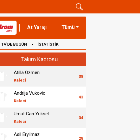
At Yarışı
Tümü
TV'DE BUGÜN
İSTATİSTİK
Takım Kadrosu
Atilla Özmen
38
Kaleci
Andrija Vukovic
43
Kaleci
Umut Can Yüksel
34
Kaleci
Asil Eryilmaz
28