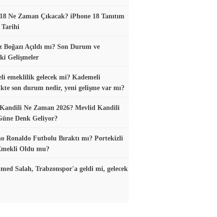
18 Ne Zaman Çıkacak? iPhone 18 Tanıtım
 Tarihi
 Boğazı Açıldı mı? Son Durum ve
ki Gelişmeler
i emeklilik gelecek mi? Kademeli
ikte son durum nedir, yeni gelişme var mı?
Kandili Ne Zaman 2026? Mevlid Kandili
Güne Denk Geliyor?
no Ronaldo Futbolu Bıraktı mı? Portekizli
 Emekli Oldu mu?
d Salah, Trabzonspor'a geldi mi, gelecek