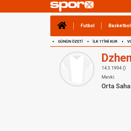
Futbol
Basketbol
GÜNÜN ÖZETİ
İLK 11'İNİ KUR
V
(YENİ) OYUNLAR
CANLI ANLATIM
Dzhem
14.3.1994 ()
Mevki:
Orta Saha