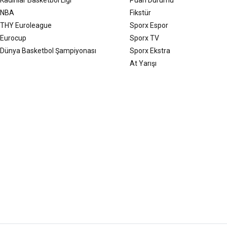
NBA
Fikstür
THY Euroleague
Sporx Espor
Eurocup
Sporx TV
Dünya Basketbol Şampiyonası
Sporx Ekstra
At Yarışı