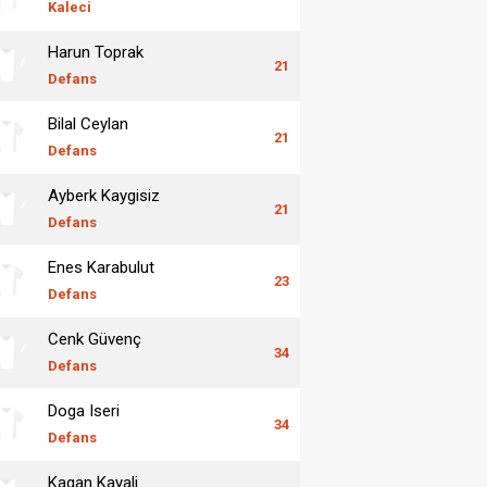
Kaleci
Harun Toprak
21
Defans
Bilal Ceylan
21
Defans
Ayberk Kaygisiz
21
Defans
Enes Karabulut
23
Defans
Cenk Güvenç
34
Defans
Doga Iseri
34
Defans
Kagan Kayali