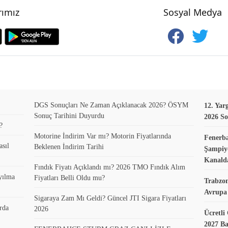
ımız
Sosyal Medya
DGS Sonuçları Ne Zaman Açıklanacak 2026? ÖSYM
12. Yar
Sonuç Tarihini Duyurdu
2026 So
?
Motorine İndirim Var mı? Motorin Fiyatlarında
Fenerb
asıl
Beklenen İndirim Tarihi
Şampiyo
Kanald
Fındık Fiyatı Açıklandı mı? 2026 TMO Fındık Alım
yılma
Fiyatları Belli Oldu mu?
Trabzo
Avrupa 
Sigaraya Zam Mı Geldi? Güncel JTI Sigara Fiyatları
rda
2026
Ücretli
2027 B