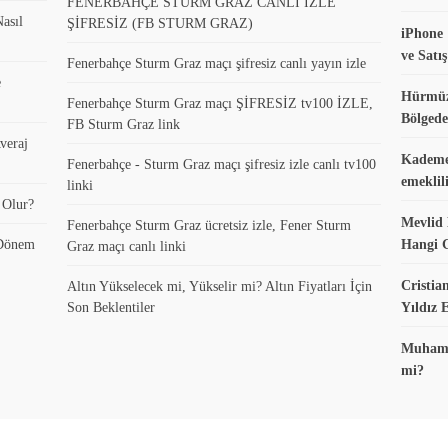
FENERBAHÇE STURM GRAZ CANLI İZLE
asıl
ŞİFRESİZ (FB STURM GRAZ)
iPhone 
ve Satış
Fenerbahçe Sturm Graz maçı şifresiz canlı yayın izle
e
Hürmüz
Fenerbahçe Sturm Graz maçı ŞİFRESİZ tv100 İZLE,
Bölgede
FB Sturm Graz link
veraj
Kademel
Fenerbahçe - Sturm Graz maçı şifresiz izle canlı tv100
emeklil
linki
 Olur?
Mevlid 
Fenerbahçe Sturm Graz ücretsiz izle, Fener Sturm
 Dönem
Hangi 
Graz maçı canlı linki
Cristia
Altın Yükselecek mi, Yükselir mi? Altın Fiyatları İçin
Son Beklentiler
Yıldız
Muhamme
mi?