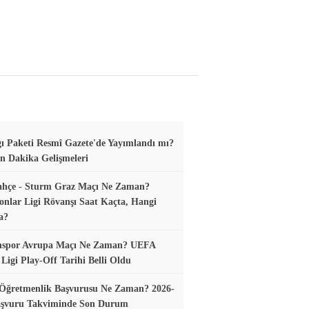
gı Paketi Resmî Gazete'de Yayımlandı mı?
n Dakika Gelişmeleri
ahçe - Sturm Graz Maçı Ne Zaman?
nlar Ligi Rövanşı Saat Kaçta, Hangi
a?
nspor Avrupa Maçı Ne Zaman? UEFA
Ligi Play-Off Tarihi Belli Oldu
 Öğretmenlik Başvurusu Ne Zaman? 2026-
aşvuru Takviminde Son Durum