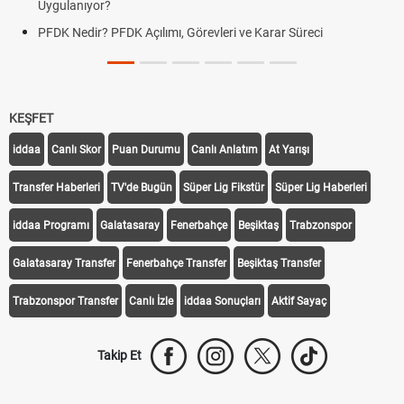
Uygulanıyor?
PFDK Nedir? PFDK Açılımı, Görevleri ve Karar Süreci
KEŞFET
iddaa
Canlı Skor
Puan Durumu
Canlı Anlatım
At Yarışı
Transfer Haberleri
TV'de Bugün
Süper Lig Fikstür
Süper Lig Haberleri
iddaa Programı
Galatasaray
Fenerbahçe
Beşiktaş
Trabzonspor
Galatasaray Transfer
Fenerbahçe Transfer
Beşiktaş Transfer
Trabzonspor Transfer
Canlı İzle
iddaa Sonuçları
Aktif Sayaç
Takip Et