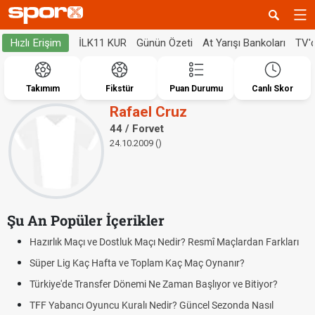
İLK11 KUR
Günün Özeti
At Yarışı Bankoları
TV'
Hızlı Erişim
Takımım
Fikstür
Puan Durumu
Canlı Skor
Rafael Cruz
44 / Forvet
24.10.2009 ()
Şu An Popüler İçerikler
Hazırlık Maçı ve Dostluk Maçı Nedir? Resmî Maçlardan Farkları
Süper Lig Kaç Hafta ve Toplam Kaç Maç Oynanır?
Türkiye'de Transfer Dönemi Ne Zaman Başlıyor ve Bitiyor?
TFF Yabancı Oyuncu Kuralı Nedir? Güncel Sezonda Nasıl