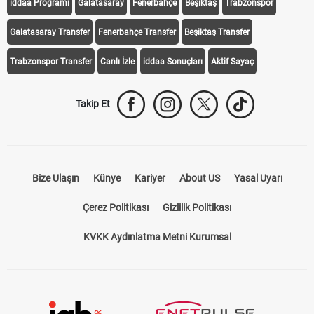
iddaa Programı
Galatasaray
Fenerbahçe
Beşiktaş
Trabzonspor
Galatasaray Transfer
Fenerbahçe Transfer
Beşiktaş Transfer
Trabzonspor Transfer
Canlı İzle
iddaa Sonuçları
Aktif Sayaç
Takip Et
Bize Ulaşın
Künye
Kariyer
About US
Yasal Uyarı
Çerez Politikası
Gizlilik Politikası
KVKK Aydınlatma Metni Kurumsal