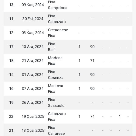
Pisa
13
09 Kas, 2024
-
-
-
-
-
-
Sampdoria
Pisa
11
30 Eki, 2024
-
-
-
-
-
-
Catanzaro
Cremonese
12
03 Kas, 2024
-
-
-
-
-
-
Pisa
Pisa
17
13 Ara, 2024
1
90
-
-
-
-
Bari
Modena
18
21 Ara, 2024
1
71
-
-
-
-
Pisa
Pisa
15
01 Ara, 2024
1
90
-
-
-
-
Cosenza
Mantova
16
07 Ara, 2024
1
90
-
-
-
-
Pisa
Pisa
19
26 Ara, 2024
-
-
-
-
-
-
Sassuolo
Catanzaro
22
19 Oca, 2025
1
74
-
-
1
-
Pisa
Pisa
21
13 Oca, 2025
-
-
-
-
-
-
Carrarese