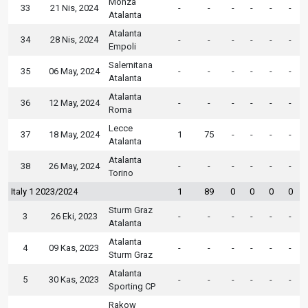
Monza
33
21 Nis, 2024
-
-
-
-
-
-
Atalanta
Atalanta
34
28 Nis, 2024
-
-
-
-
-
-
Empoli
Salernitana
35
06 May, 2024
-
-
-
-
-
-
Atalanta
Atalanta
36
12 May, 2024
-
-
-
-
-
-
Roma
Lecce
37
18 May, 2024
1
75
-
-
-
-
Atalanta
Atalanta
38
26 May, 2024
-
-
-
-
-
-
Torino
Italy 1 2023/2024
1
89
0
0
0
0
Sturm Graz
3
26 Eki, 2023
-
-
-
-
-
-
Atalanta
Atalanta
4
09 Kas, 2023
-
-
-
-
-
-
Sturm Graz
Atalanta
5
30 Kas, 2023
-
-
-
-
-
-
Sporting CP
Rakow