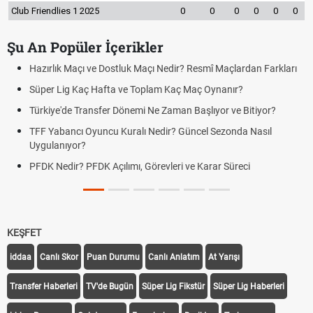
Club Friendlies 1 2025
0
0
0
0
0
0
Şu An Popüler İçerikler
 Maçı Nedir? Resmî Maçlardan Farkları
Puan Durumunda AG, OM ve 
 Toplam Kaç Maç Oynanır?
Skor Ne Demek? Sporda Sko
mi Ne Zaman Başlıyor ve Bitiyor?
Futbol Nasıl Oynanır? Temel
lı Nedir? Güncel Sezonda Nasıl
Deplasman Golü Kuralı Ned
Uygulanıyor?
, Görevleri ve Karar Süreci
DGS Sonuçları Ne Zaman A
Tarihini Duyurdu
KEŞFET
iddaa
Canlı Skor
Puan Durumu
Canlı Anlatım
At Yarışı
Transfer Haberleri
TV'de Bugün
Süper Lig Fikstür
Süper Lig Haberleri