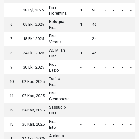
Pisa
5
28 Eyl, 2025
1
90
-
-
-
-
Fiorentina
Bologna
6
05 Eki, 2025
1
46
-
-
-
-
Pisa
Pisa
7
18 Eki, 2025
-
24
-
-
-
-
Verona
AC Milan
8
24 Eki, 2025
1
46
-
-
-
-
Pisa
Pisa
9
30 Eki, 2025
-
-
-
-
-
-
Lazio
Torino
10
02 Kas, 2025
-
-
-
-
-
-
Pisa
Pisa
11
07 Kas, 2025
-
-
-
-
-
-
Cremonese
Sassuolo
12
24 Kas, 2025
-
-
-
-
-
-
Pisa
Pisa
13
30 Kas, 2025
-
-
-
-
-
-
Inter
Atalanta
1
24 Ağu, 2025
-
-
-
-
-
-