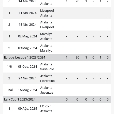
6
14 Ara, 2023
1
90
1
-
1
-
Atalanta
Liverpool
1
11 Nis, 2024
-
-
-
-
-
-
Atalanta
Atalanta
2
18 Nis, 2024
-
-
-
-
-
-
Liverpool
Marsilya
1
02 May, 2024
-
-
-
-
-
-
Atalanta
Atalanta
2
09 May, 2024
-
-
-
-
-
-
Marsilya
Europa League 1 2023/2024
1
90
1
0
1
0
Atalanta
1/8
03 Oca, 2024
-
-
-
-
-
-
Sassuolo
Atalanta
2
24 Nis, 2024
-
-
-
-
-
-
Fiorentina
Atalanta
Final
15 May, 2024
-
-
-
-
-
-
Juventus
Italy Cup 1 2023/2024
0
0
0
0
0
0
FC Köln
1
09 Ağu, 2025
-
-
-
-
-
-
Atalanta