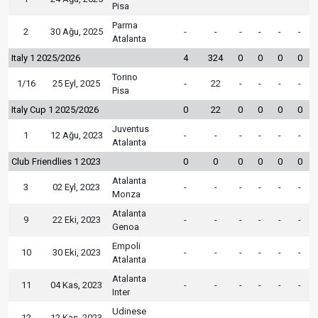
Pisa
Parma
2
30 Ağu, 2025
-
-
-
-
-
-
Atalanta
Italy 1 2025/2026
4
324
0
0
0
0
Torino
1/16
25 Eyl, 2025
-
22
-
-
-
-
Pisa
Italy Cup 1 2025/2026
0
22
0
0
0
0
Juventus
1
12 Ağu, 2023
-
-
-
-
-
-
Atalanta
Club Friendlies 1 2023
0
0
0
0
0
0
Atalanta
3
02 Eyl, 2023
-
-
-
-
-
-
Monza
Atalanta
9
22 Eki, 2023
-
-
-
-
-
-
Genoa
Empoli
10
30 Eki, 2023
-
-
-
-
-
-
Atalanta
Atalanta
11
04 Kas, 2023
-
-
-
-
-
-
Inter
Udinese
12
12 Kas, 2023
-
-
-
-
-
-