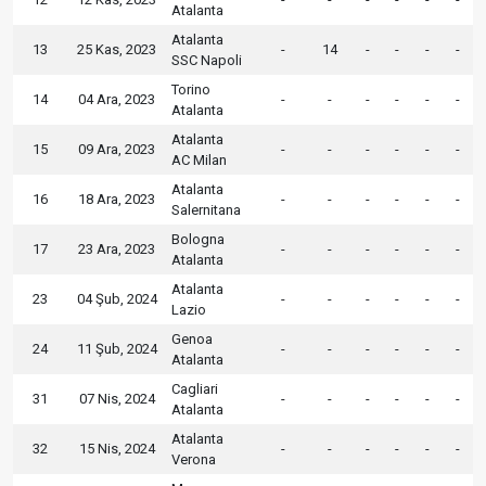
Atalanta
Atalanta
13
25 Kas, 2023
-
14
-
-
-
-
SSC Napoli
Torino
14
04 Ara, 2023
-
-
-
-
-
-
Atalanta
Atalanta
15
09 Ara, 2023
-
-
-
-
-
-
AC Milan
Atalanta
16
18 Ara, 2023
-
-
-
-
-
-
Salernitana
Bologna
17
23 Ara, 2023
-
-
-
-
-
-
Atalanta
Atalanta
23
04 Şub, 2024
-
-
-
-
-
-
Lazio
Genoa
24
11 Şub, 2024
-
-
-
-
-
-
Atalanta
Cagliari
31
07 Nis, 2024
-
-
-
-
-
-
Atalanta
Atalanta
32
15 Nis, 2024
-
-
-
-
-
-
Verona