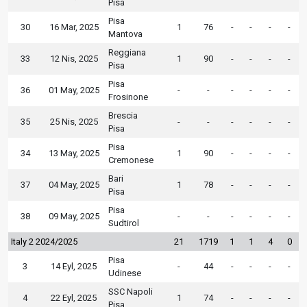
Pisa
Pisa
30
16 Mar, 2025
1
76
-
-
-
-
Mantova
Reggiana
33
12 Nis, 2025
1
90
-
-
-
-
Pisa
Pisa
36
01 May, 2025
-
-
-
-
-
-
Frosinone
Brescia
35
25 Nis, 2025
-
-
-
-
-
-
Pisa
Pisa
34
13 May, 2025
1
90
-
-
-
-
Cremonese
Bari
37
04 May, 2025
1
78
-
-
-
-
Pisa
Pisa
38
09 May, 2025
-
-
-
-
-
-
Sudtirol
Italy 2 2024/2025
21
1719
1
1
4
0
Pisa
3
14 Eyl, 2025
-
44
-
-
-
-
Udinese
SSC Napoli
4
22 Eyl, 2025
1
74
-
-
-
-
Pisa