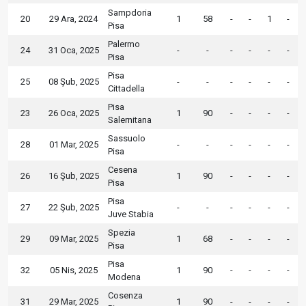
Sampdoria
20
29 Ara, 2024
1
58
-
-
1
-
Pisa
Palermo
24
31 Oca, 2025
-
-
-
-
-
-
Pisa
Pisa
25
08 Şub, 2025
-
-
-
-
-
-
Cittadella
Pisa
23
26 Oca, 2025
1
90
-
-
-
-
Salernitana
Sassuolo
28
01 Mar, 2025
-
-
-
-
-
-
Pisa
Cesena
26
16 Şub, 2025
1
90
-
-
-
-
Pisa
Pisa
27
22 Şub, 2025
-
-
-
-
-
-
Juve Stabia
Spezia
29
09 Mar, 2025
1
68
-
-
-
-
Pisa
Pisa
32
05 Nis, 2025
1
90
-
-
-
-
Modena
Cosenza
31
29 Mar, 2025
1
90
-
-
-
-