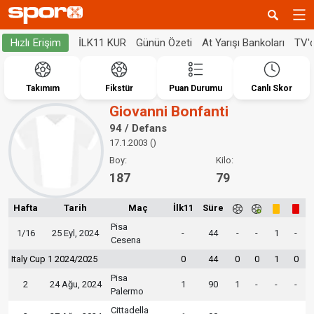
İLK11 KUR
Günün Özeti
At Yarışı Bankoları
TV'
Hızlı Erişim
Takımım
Fikstür
Puan Durumu
Canlı Skor
Giovanni Bonfanti
94 / Defans
17.1.2003 ()
Boy:
Kilo:
187
79
Hafta
Tarih
Maç
İlk11
Süre
Pisa
1/16
25 Eyl, 2024
-
44
-
-
1
-
Cesena
Italy Cup 1 2024/2025
0
44
0
0
1
0
Pisa
2
24 Ağu, 2024
1
90
1
-
-
-
Palermo
Cittadella