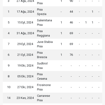
3
27 Ağu, 2024
1
90
-
-
-
-
Pisa
Pisa
1
17 Ağu, 2024
-
44
-
-
1
-
Spezia
Salernitana
5
15 Eyl, 2024
1
46
-
1
1
-
Pisa
Pisa
4
31 Ağu, 2024
1
69
-
-
-
-
Reggiana
Juve Stabia
7
29 Eyl, 2024
1
69
-
-
-
-
Pisa
Pisa
6
21 Eyl, 2024
1
76
-
-
-
-
Brescia
Sudtirol
9
19 Eki, 2024
-
-
-
-
-
-
Pisa
Pisa
8
05 Eki, 2024
-
-
-
-
-
-
Cesena
Frosinone
10
27 Eki, 2024
-
-
-
-
-
-
Pisa
Carrarese
14
23 Kas, 2024
-
-
-
-
-
-
Pisa