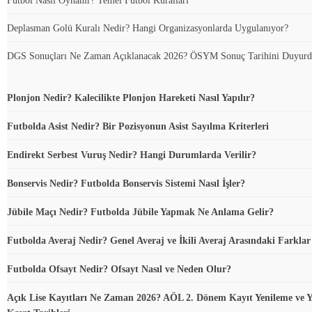
Futbol Nasıl Oynanır? Temel Futbol Kuralları
Deplasman Golü Kuralı Nedir? Hangi Organizasyonlarda Uygulanıyor?
DGS Sonuçları Ne Zaman Açıklanacak 2026? ÖSYM Sonuç Tarihini Duyur
Plonjon Nedir? Kalecilikte Plonjon Hareketi Nasıl Yapılır?
Futbolda Asist Nedir? Bir Pozisyonun Asist Sayılma Kriterleri
Endirekt Serbest Vuruş Nedir? Hangi Durumlarda Verilir?
Bonservis Nedir? Futbolda Bonservis Sistemi Nasıl İşler?
Jübile Maçı Nedir? Futbolda Jübile Yapmak Ne Anlama Gelir?
Futbolda Averaj Nedir? Genel Averaj ve İkili Averaj Arasındaki Farklar
Futbolda Ofsayt Nedir? Ofsayt Nasıl ve Neden Olur?
Açık Lise Kayıtları Ne Zaman 2026? AÖL 2. Dönem Kayıt Yenileme ve Y