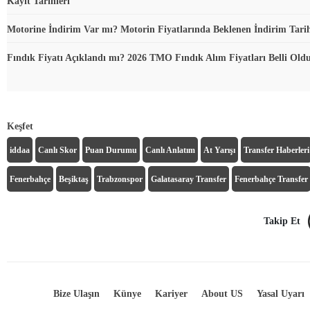
Kayıt Tarihleri
Motorine İndirim Var mı? Motorin Fiyatlarında Beklenen İndirim Tari
Fındık Fiyatı Açıklandı mı? 2026 TMO Fındık Alım Fiyatları Belli Ol
Keşfet
iddaa
Canlı Skor
Puan Durumu
Canlı Anlatım
At Yarışı
Transfer Haberleri
Fenerbahçe
Beşiktaş
Trabzonspor
Galatasaray Transfer
Fenerbahçe Transfer
Takip Et
Bize Ulaşın
Künye
Kariyer
About US
Yasal Uyarı