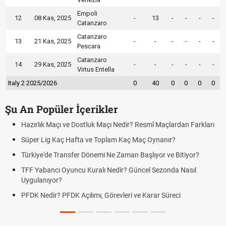
Empoli
12
08 Kas, 2025
-
13
-
-
-
-
Catanzaro
Catanzaro
13
21 Kas, 2025
-
-
-
-
-
-
Pescara
Catanzaro
14
29 Kas, 2025
-
-
-
-
-
-
Virtus Entella
Italy 2 2025/2026
0
40
0
0
0
0
Şu An Popüler İçerikler
Hazırlık Maçı ve Dostluk Maçı Nedir? Resmî Maçlardan Farkları
Süper Lig Kaç Hafta ve Toplam Kaç Maç Oynanır?
Türkiye'de Transfer Dönemi Ne Zaman Başlıyor ve Bitiyor?
TFF Yabancı Oyuncu Kuralı Nedir? Güncel Sezonda Nasıl
Uygulanıyor?
PFDK Nedir? PFDK Açılımı, Görevleri ve Karar Süreci