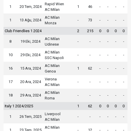
Rapid Wien
1
20 Tem, 2024
1
46
-
-
-
-
AC Milan
AC Milan
1
13 Ağu, 2024
-
73
-
-
-
-
Monza
Club Friendlies 1 2024
2
215
0
0
0
0
AC Milan
8
19 Eki, 2024
-
-
-
-
-
-
Udinese
AC Milan
10
29 Eki, 2024
-
-
-
-
-
-
SSC Napoli
AC Milan
16
15 Ara, 2024
1
62
-
-
-
-
Genoa
Verona
17
20 Ara, 2024
-
-
-
-
-
-
AC Milan
AC Milan
18
29 Ara, 2024
-
-
-
-
-
-
Roma
Italy 1 2024/2025
1
62
0
0
0
0
Liverpool
1
26 Tem, 2025
-
-
-
-
-
-
AC Milan
AC Milan
1
23 Tem, 2025
-
12
-
-
-
-