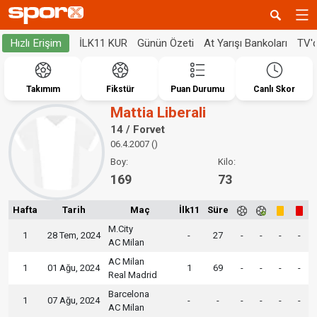
İLK11 KUR
Günün Özeti
At Yarışı Bankoları
TV'
Hızlı Erişim
Takımım
Fikstür
Puan Durumu
Canlı Skor
Mattia Liberali
14 / Forvet
06.4.2007 ()
Boy:
Kilo:
169
73
Hafta
Tarih
Maç
İlk11
Süre
M.City
1
28 Tem, 2024
-
27
-
-
-
-
AC Milan
AC Milan
1
01 Ağu, 2024
1
69
-
-
-
-
Real Madrid
Barcelona
1
07 Ağu, 2024
-
-
-
-
-
-
AC Milan