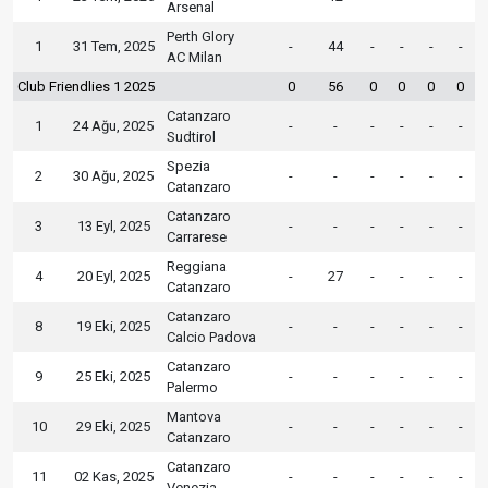
Arsenal
Perth Glory
1
31 Tem, 2025
-
44
-
-
-
-
AC Milan
Club Friendlies 1 2025
0
56
0
0
0
0
Catanzaro
1
24 Ağu, 2025
-
-
-
-
-
-
Sudtirol
Spezia
2
30 Ağu, 2025
-
-
-
-
-
-
Catanzaro
Catanzaro
3
13 Eyl, 2025
-
-
-
-
-
-
Carrarese
Reggiana
4
20 Eyl, 2025
-
27
-
-
-
-
Catanzaro
Catanzaro
8
19 Eki, 2025
-
-
-
-
-
-
Calcio Padova
Catanzaro
9
25 Eki, 2025
-
-
-
-
-
-
Palermo
Mantova
10
29 Eki, 2025
-
-
-
-
-
-
Catanzaro
Catanzaro
11
02 Kas, 2025
-
-
-
-
-
-
Venezia