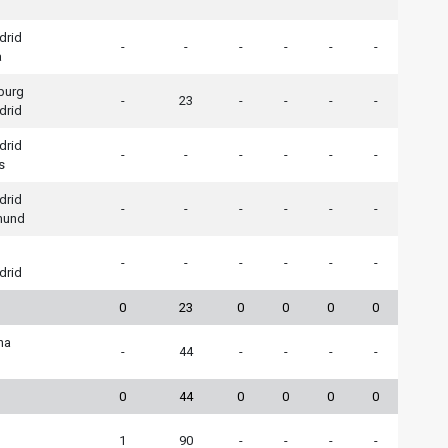
drid
-
-
-
-
-
-
a
burg
-
23
-
-
-
-
drid
drid
-
-
-
-
-
-
s
drid
-
-
-
-
-
-
mund
-
-
-
-
-
-
drid
0
23
0
0
0
0
na
-
44
-
-
-
-
0
44
0
0
0
0
1
90
-
-
-
-