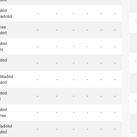
drid
-
-
-
-
-
-
ladolid
mas
-
-
-
-
-
-
drid
drid
-
-
-
-
-
-
is
drid
-
-
-
-
-
-
o Madrid
-
-
-
-
-
-
drid
drid
-
-
-
-
-
-
l
drid
-
-
-
-
-
-
mas
ladolid
-
-
-
-
-
-
drid