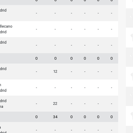
drid
-
-
-
-
-
-
llecano
-
-
-
-
-
-
drid
drid
-
-
-
-
-
-
0
0
0
0
0
0
drid
-
12
-
-
-
-
n
-
-
-
-
-
-
drid
drid
-
22
-
-
-
-
na
0
34
0
0
0
0
a
-
-
-
-
-
-
drid