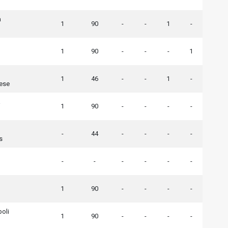
a
1
90
-
-
1
-
1
90
-
-
-
1
1
46
-
-
1
-
ese
a
1
90
-
-
-
-
-
44
-
-
-
-
s
-
-
-
-
-
-
1
90
-
-
-
-
oli
1
90
-
-
-
-