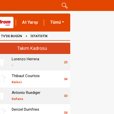
At Yarışı
Tümü
TV'DE BUGÜN
İSTATİSTİK
Takım Kadrosu
Lorenzo Herrera
23
-
Thibaut Courtois
34
Kaleci
Antonio Ruediger
33
Defans
Denzel Dumfries
30