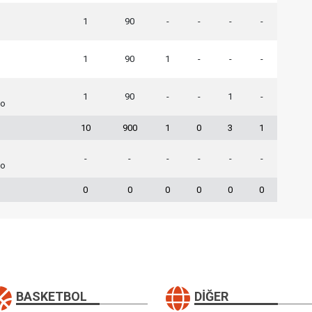
1
90
-
-
-
-
1
90
1
-
-
-
1
90
-
-
1
-
lo
10
900
1
0
3
1
-
-
-
-
-
-
lo
0
0
0
0
0
0
BASKETBOL
DIĞER