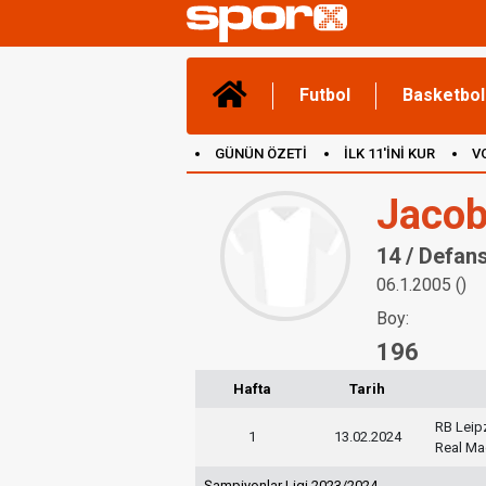
Futbol
Basketbol
GÜNÜN ÖZETİ
İLK 11'İNİ KUR
V
(YENİ) OYUNLAR
CANLI ANLATIM
Jaco
14 / Defan
06.1.2005 ()
Boy:
196
Hafta
Tarih
RB Leip
1
13.02.2024
Real Ma
Şampiyonlar Ligi 2023/2024