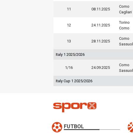
Como
11
08.11.2025
Cagliari
Torino
12
24.11.2025
Como
Como
13
28.11.2025
Sassuo
Italy 1 2025/2026
Como
1/16
24.09.2025
Sassuo
Italy Cup 1 2025/2026
FUTBOL