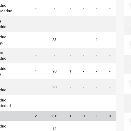
drid
-
-
-
-
-
-
o Madrid
a
-
-
-
-
-
-
drid
drid
-
23
-
-
1
-
igo
na
-
-
-
-
-
-
drid
drid
1
90
1
-
-
-
a
1
90
-
-
-
-
drid
drid
-
-
-
-
-
-
ciedad
2
203
1
0
1
0
drid
-
12
-
-
-
-