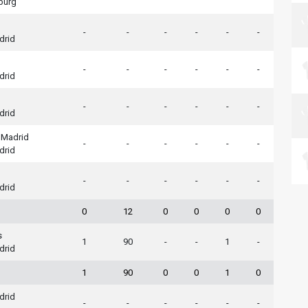
burg
-
-
-
-
-
-
drid
-
-
-
-
-
-
drid
-
-
-
-
-
-
drid
o Madrid
-
-
-
-
-
-
drid
-
-
-
-
-
-
drid
0
12
0
0
0
0
s
1
90
-
-
1
-
drid
1
90
0
0
1
0
drid
-
-
-
-
-
-