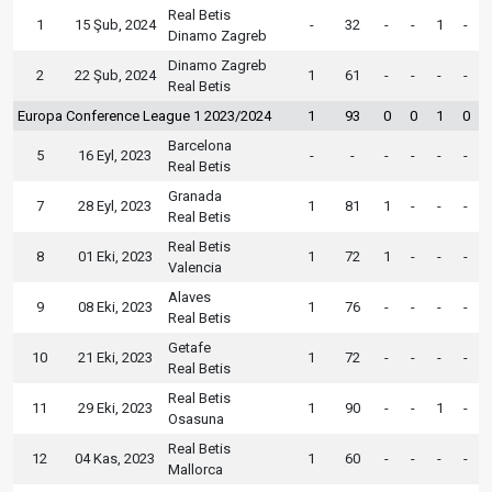
Real Betis
1
15 Şub, 2024
-
32
-
-
1
-
Dinamo Zagreb
Dinamo Zagreb
2
22 Şub, 2024
1
61
-
-
-
-
Real Betis
Europa Conference League 1 2023/2024
1
93
0
0
1
0
Barcelona
5
16 Eyl, 2023
-
-
-
-
-
-
Real Betis
Granada
7
28 Eyl, 2023
1
81
1
-
-
-
Real Betis
Real Betis
8
01 Eki, 2023
1
72
1
-
-
-
Valencia
Alaves
9
08 Eki, 2023
1
76
-
-
-
-
Real Betis
Getafe
10
21 Eki, 2023
1
72
-
-
-
-
Real Betis
Real Betis
11
29 Eki, 2023
1
90
-
-
1
-
Osasuna
Real Betis
12
04 Kas, 2023
1
60
-
-
-
-
Mallorca