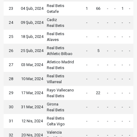
Real Betis
23
04 Şub, 2024
1
66
-
-
1
-
Getafe
Cadiz
24
09 Şub, 2024
-
-
-
-
-
-
Real Betis
Real Betis
25
18 Şub, 2024
-
-
-
-
-
-
Alaves
Real Betis
26
25 Şub, 2024
-
5
-
-
-
-
Athletic Bilbao
Atletico Madrid
27
03 Mar, 2024
-
-
-
-
-
-
Real Betis
Real Betis
28
10 Mar, 2024
-
-
-
-
-
-
Villarreal
Rayo Vallecano
29
17 Mar, 2024
-
22
-
-
-
-
Real Betis
Girona
30
31 Mar, 2024
-
-
-
-
-
-
Real Betis
Real Betis
31
12 Nis, 2024
-
-
-
-
-
-
Celta Vigo
Valencia
32
20 Nis, 2024
-
-
-
-
-
-