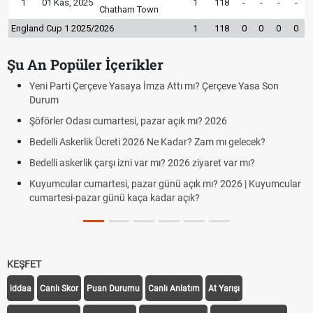
1
01 Kas, 2025
1
118
-
-
-
-
Chatham Town
England Cup 1 2025/2026
1
118
0
0
0
0
Şu An Popüler İçerikler
Yeni Parti Çerçeve Yasaya İmza Attı mı? Çerçeve Yasa Son
Durum
Şöförler Odası cumartesi, pazar açık mı? 2026
Bedelli Askerlik Ücreti 2026 Ne Kadar? Zam mı gelecek?
Bedelli askerlik çarşı izni var mı? 2026 ziyaret var mı?
Kuyumcular cumartesi, pazar günü açık mı? 2026 | Kuyumcular
cumartesi-pazar günü kaça kadar açık?
KEŞFET
iddaa
Canlı Skor
Puan Durumu
Canlı Anlatım
At Yarışı