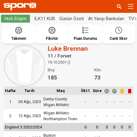
İLK11 KUR
Günün Özeti
At Yarışı Bankoları
TV'
Hızlı Erişim
Takımım
Fikstür
Puan Durumu
Canlı Skor
Luke Brennan
11 / Forvet
19.10.2001 ()
Boy:
Kilo:
185
73
Hafta
Tarih
Maç
İlk11
Süre
Derby County
1
05 Ağu, 2023
-
-
-
-
-
-
Wigan Athletic
Wigan Athletic
2
12 Ağu, 2023
-
-
-
-
-
-
Northampton Town
England 3 2023/2024
0
0
0
0
0
0
Buxton