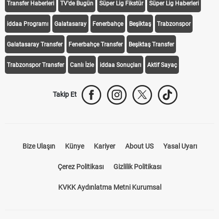
Transfer Haberleri
TV'de Bugün
Süper Lig Fikstür
Süper Lig Haberleri
iddaa Programı
Galatasaray
Fenerbahçe
Beşiktaş
Trabzonspor
Galatasaray Transfer
Fenerbahçe Transfer
Beşiktaş Transfer
Trabzonspor Transfer
Canlı İzle
iddaa Sonuçları
Aktif Sayaç
Takip Et
Bize Ulaşın
Künye
Kariyer
About US
Yasal Uyarı
Çerez Politikası
Gizlilik Politikası
KVKK Aydınlatma Metni Kurumsal