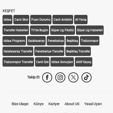
KEŞFET
iddaa
Canlı Skor
Puan Durumu
Canlı Anlatım
At Yarışı
Transfer Haberleri
TV'de Bugün
Süper Lig Fikstür
Süper Lig Haberleri
iddaa Programı
Galatasaray
Fenerbahçe
Beşiktaş
Trabzonspor
Galatasaray Transfer
Fenerbahçe Transfer
Beşiktaş Transfer
Trabzonspor Transfer
Canlı İzle
iddaa Sonuçları
Aktif Sayaç
Takip Et
Bize Ulaşın
Künye
Kariyer
About US
Yasal Uyarı