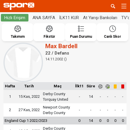
ANA SAYFA
İLK11 KUR
At Yarışı Bankoları
TV'
Hızlı Erişim
Takımım
Fikstür
Puan Durumu
Canlı Skor
Max Bardell
22 / Defans
14.11.2002 ()
Hafta
Tarih
Maç
İlk11
Süre
Derby County
1
15 Kas, 2022
-
14
-
-
-
-
Torquay United
Newport County
2
27 Kas, 2022
-
-
-
-
-
-
Derby County
England Cup 1 2022/2023
0
14
0
0
0
0
Derby County