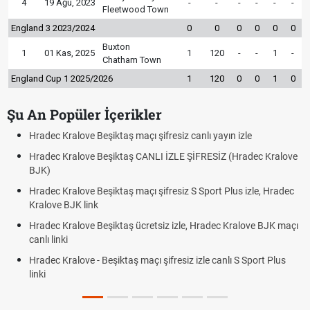
4
19 Ağu, 2023
-
-
-
-
-
-
Fleetwood Town
England 3 2023/2024
0
0
0
0
0
0
Buxton
1
01 Kas, 2025
1
120
-
-
1
-
Chatham Town
England Cup 1 2025/2026
1
120
0
0
1
0
Şu An Popüler İçerikler
Hradec Kralove Beşiktaş maçı şifresiz canlı yayın izle
Hradec Kralove Beşiktaş CANLI İZLE ŞİFRESİZ (Hradec Kralove
BJK)
Hradec Kralove Beşiktaş maçı şifresiz S Sport Plus izle, Hradec
Kralove BJK link
Hradec Kralove Beşiktaş ücretsiz izle, Hradec Kralove BJK maçı
canlı linki
Hradec Kralove - Beşiktaş maçı şifresiz izle canlı S Sport Plus
linki