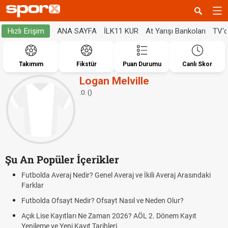
ANA SAYFA
İLK11 KUR
At Yarışı Bankoları
TV'
Hızlı Erişim
Takımım
Fikstür
Puan Durumu
Canlı Skor
Logan Melville
.0. ()
Şu An Popüler İçerikler
Futbolda Averaj Nedir? Genel Averaj ve İkili Averaj Arasındaki
Farklar
Futbolda Ofsayt Nedir? Ofsayt Nasıl ve Neden Olur?
Açık Lise Kayıtları Ne Zaman 2026? AÖL 2. Dönem Kayıt
Yenileme ve Yeni Kayıt Tarihleri