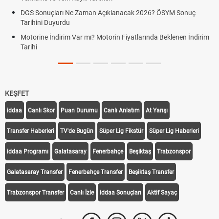
DGS Sonuçları Ne Zaman Açıklanacak 2026? ÖSYM Sonuç
Tarihini Duyurdu
Motorine İndirim Var mı? Motorin Fiyatlarında Beklenen İndirim
Tarihi
KEŞFET
iddaa
Canlı Skor
Puan Durumu
Canlı Anlatım
At Yarışı
Transfer Haberleri
TV'de Bugün
Süper Lig Fikstür
Süper Lig Haberleri
iddaa Programı
Galatasaray
Fenerbahçe
Beşiktaş
Trabzonspor
Galatasaray Transfer
Fenerbahçe Transfer
Beşiktaş Transfer
Trabzonspor Transfer
Canlı İzle
iddaa Sonuçları
Aktif Sayaç