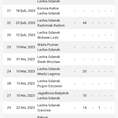
Lechia Gdansk
Korona Kielce
21
18 Şub, 2023
-
-
-
-
-
-
Lechia Gdansk
Lechia Gdansk
22
25 Şub, 2023
-
44
-
-
-
-
Radomiak Radom
Lechia Gdansk
20
10 Şub, 2023
-
-
-
-
-
-
Widzew Lodz
Warta Poznan
25
19 Mar, 2023
-
-
-
-
-
-
Lechia Gdansk
Lechia Gdansk
26
01 Nis, 2023
-
-
-
-
-
-
Slask Wroclaw
Lechia Gdansk
24
10 Mar, 2023
-
20
-
-
-
-
Miedz Legnica
Lechia Gdansk
28
15 Nis, 2023
-
-
-
-
-
-
Pogon Szczecin
Jagiellonia Bialystok
27
10 Nis, 2023
-
10
-
-
-
-
Lechia Gdansk
Lechia Gdansk
29
22 Nis, 2023
-
14
-
1
-
-
Cracovia
Rakow