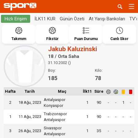
İLK11 KUR
Günün Özeti
At Yarışı Bankoları
TV'
Hızlı Erişim
Takımım
Fikstür
Puan Durumu
Canlı Skor
Jakub Kaluzinski
18 / Orta Saha
31.10.2002 ()
Boy:
Kilo:
185
78
Hafta
Tarih
Maç
İlk11
Süre
Antalyaspor
2
18 Ağu, 2023
1
90
-
-
1
-
Konyaspor
Trabzonspor
1
11 Ağu, 2023
1
90
-
-
-
-
Antalyaspor
Sivasspor
3
26 Ağu, 2023
1
35
-
-
-
-
Antalyaspor