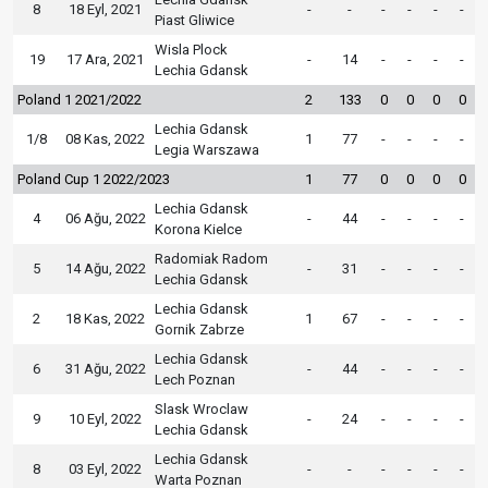
8
18 Eyl, 2021
-
-
-
-
-
-
Piast Gliwice
Wisla Plock
19
17 Ara, 2021
-
14
-
-
-
-
Lechia Gdansk
Poland 1 2021/2022
2
133
0
0
0
0
Lechia Gdansk
1/8
08 Kas, 2022
1
77
-
-
-
-
Legia Warszawa
Poland Cup 1 2022/2023
1
77
0
0
0
0
Lechia Gdansk
4
06 Ağu, 2022
-
44
-
-
-
-
Korona Kielce
Radomiak Radom
5
14 Ağu, 2022
-
31
-
-
-
-
Lechia Gdansk
Lechia Gdansk
2
18 Kas, 2022
1
67
-
-
-
-
Gornik Zabrze
Lechia Gdansk
6
31 Ağu, 2022
-
44
-
-
-
-
Lech Poznan
Slask Wroclaw
9
10 Eyl, 2022
-
24
-
-
-
-
Lechia Gdansk
Lechia Gdansk
8
03 Eyl, 2022
-
-
-
-
-
-
Warta Poznan