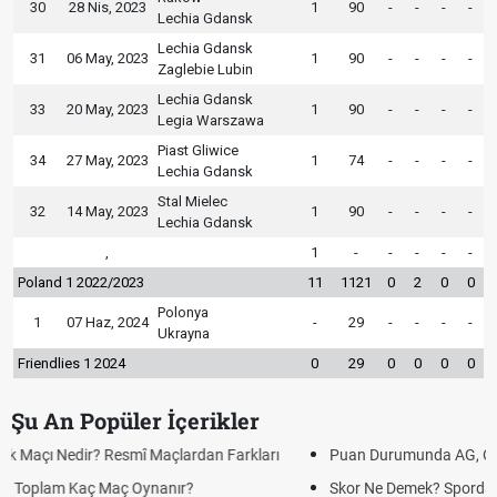
30
28 Nis, 2023
1
90
-
-
-
-
Lechia Gdansk
Lechia Gdansk
31
06 May, 2023
1
90
-
-
-
-
Zaglebie Lubin
Lechia Gdansk
33
20 May, 2023
1
90
-
-
-
-
Legia Warszawa
Piast Gliwice
34
27 May, 2023
1
74
-
-
-
-
Lechia Gdansk
Stal Mielec
32
14 May, 2023
1
90
-
-
-
-
Lechia Gdansk
,
1
-
-
-
-
-
Poland 1 2022/2023
11
1121
0
2
0
0
Polonya
1
07 Haz, 2024
-
29
-
-
-
-
Ukrayna
Friendlies 1 2024
0
29
0
0
0
0
Şu An Popüler İçerikler
Puan Durumunda AG, OM ve Diğer Kısaltmalar Ne Anlama Gelir?
Skor Ne Demek? Sporda Skor ve Sonuç Kavramları