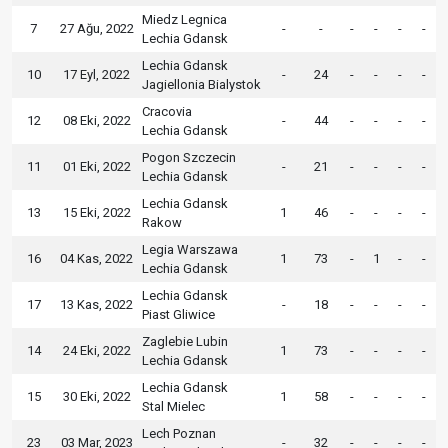
Miedz Legnica
7
27 Ağu, 2022
-
-
-
-
-
-
Lechia Gdansk
Lechia Gdansk
10
17 Eyl, 2022
-
24
-
-
-
-
Jagiellonia Bialystok
Cracovia
12
08 Eki, 2022
-
44
-
-
-
-
Lechia Gdansk
Pogon Szczecin
11
01 Eki, 2022
-
21
-
-
-
-
Lechia Gdansk
Lechia Gdansk
13
15 Eki, 2022
1
46
-
-
-
-
Rakow
Legia Warszawa
16
04 Kas, 2022
1
73
-
1
-
-
Lechia Gdansk
Lechia Gdansk
17
13 Kas, 2022
-
18
-
-
-
-
Piast Gliwice
Zaglebie Lubin
14
24 Eki, 2022
1
73
-
-
-
-
Lechia Gdansk
Lechia Gdansk
15
30 Eki, 2022
1
58
-
-
-
-
Stal Mielec
Lech Poznan
23
03 Mar, 2023
-
32
-
-
-
-