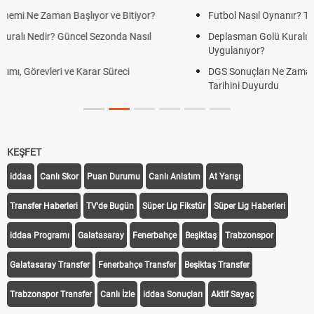
Futbol Nasıl Oynanır? Temel Futbol Kuralları
Deplasman Golü Kuralı Nedir? Hangi Organizasyonlarda
Uygulanıyor?
DGS Sonuçları Ne Zaman Açıklanacak 2026? ÖSYM Sonuç
Tarihini Duyurdu
KEŞFET
iddaa
Canlı Skor
Puan Durumu
Canlı Anlatım
At Yarışı
Transfer Haberleri
TV'de Bugün
Süper Lig Fikstür
Süper Lig Haberleri
iddaa Programı
Galatasaray
Fenerbahçe
Beşiktaş
Trabzonspor
Galatasaray Transfer
Fenerbahçe Transfer
Beşiktaş Transfer
Trabzonspor Transfer
Canlı İzle
iddaa Sonuçları
Aktif Sayaç