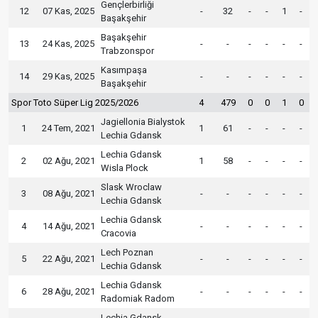
Gençlerbirliği
12
07 Kas, 2025
-
32
-
-
1
-
Başakşehir
Başakşehir
13
24 Kas, 2025
-
-
-
-
-
-
Trabzonspor
Kasımpaşa
14
29 Kas, 2025
-
-
-
-
-
-
Başakşehir
Spor Toto Süper Lig 2025/2026
4
479
0
0
1
0
Jagiellonia Bialystok
1
24 Tem, 2021
1
61
-
-
-
-
Lechia Gdansk
Lechia Gdansk
2
02 Ağu, 2021
1
58
-
-
-
-
Wisla Plock
Slask Wroclaw
3
08 Ağu, 2021
-
-
-
-
-
-
Lechia Gdansk
Lechia Gdansk
4
14 Ağu, 2021
-
-
-
-
-
-
Cracovia
Lech Poznan
5
22 Ağu, 2021
-
-
-
-
-
-
Lechia Gdansk
Lechia Gdansk
6
28 Ağu, 2021
-
-
-
-
-
-
Radomiak Radom
Lechia Gdansk