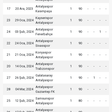
Antalyaspor
17
20 Ara, 2023
1
90
-
-
-
-
Kasımpaşa
Kayserispor
23
29 Oca, 2024
1
90
-
-
-
-
Antalyaspor
Antalyaspor
24
03 Şub, 2024
1
90
-
-
1
-
Fenerbahçe
Antalyaspor
22
24 Oca, 2024
1
90
-
-
-
-
Sivasspor
Konyaspor
21
21 Oca, 2024
1
90
-
-
-
-
Antalyaspor
Antalyaspor
20
14 Oca, 2024
1
90
-
-
-
-
Trabzonspor
Galatasaray
27
26 Şub, 2024
1
90
-
1
-
-
Antalyaspor
Antalyaspor
28
04 Mar, 2024
1
90
-
-
-
-
Gaziantep FK
Samsunspor
25
12 Şub, 2024
1
80
-
-
-
-
Antalyaspor
Antalyaspor