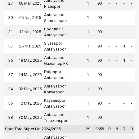
Antalyaspor
27
08 Mar, 2025
1
90
-
-
-
-
Rizespor
Antalyaspor
30
05 Nis, 2025
1
90
-
-
-
-
Samsunspor
Bodrum FK
31
12 Nis, 2025
1
90
-
-
-
-
Antalyaspor
Sivasspor
33
26 Nis, 2025
1
90
-
-
1
-
Antalyaspor
Antalyaspor
36
18 May, 2025
1
90
-
-
1
-
Gaziantep FK
Eyüpspor
37
24 May, 2025
1
90
-
-
-
-
Antalyaspor
Antalyaspor
34
02 May, 2025
1
90
-
-
-
-
Konyaspor
Kayserispor
35
12 May, 2025
1
90
-
1
-
-
Antalyaspor
Antalyaspor
38
30 May, 2025
1
90
-
-
-
-
Trabzonspor
Spor Toto Süper Lig 2024/2025
29
2658
0
8
7
0
Antalyaspor