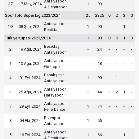
Antalyaspor
37
17 May, 2024
1
90
-
-
-
-
A.Demirspor
Spor Toto Süper Lig 2023/2024
25
2325
0
2
3
0
Antalyaspor
1/8
08 Şub, 2024
1
90
-
-
1
-
Beşiktaş
Türkiye Kupası 2023/2024
1
90
0
0
1
0
Beşiktaş
2
18 Ağu, 2024
-
24
-
-
-
-
Antalyaspor
Antalyaspor
1
10 Ağu, 2024
-
18
-
-
-
-
Göztepe
Başakşehir
4
01 Eyl, 2024
1
90
-
1
-
-
Antalyaspor
Antalyaspor
3
25 Ağu, 2024
-
44
-
2
1
-
Hatayspor
Antalyaspor
7
29 Eyl, 2024
1
74
-
-
-
-
Fenerbahçe
Rizespor
8
04 Eki, 2024
1
55
-
-
-
-
Antalyaspor
Antalyaspor
5
16 Eyl, 2024
1
66
-
-
1
-
A.Demirspor