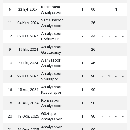
Kasımpaşa
6
22 Eyl, 2024
1
90
-
-
1
-
Antalyaspor
Samsunspor
11
04 Kas, 2024
-
26
-
-
-
-
Antalyaspor
Antalyaspor
12
09 Kas, 2024
-
44
-
-
-
-
Bodrum FK
Antalyaspor
9
19 Eki, 2024
-
26
-
-
-
-
Galatasaray
Alanyaspor
10
27 Eki, 2024
1
46
-
-
-
-
Antalyaspor
Antalyaspor
14
29 Kas, 2024
1
90
-
2
-
-
Sivasspor
Antalyaspor
16
15 Ara, 2024
1
90
-
-
-
-
Kayserispor
Konyaspor
15
07 Ara, 2024
1
90
-
-
-
-
Antalyaspor
Göztepe
20
19 Oca, 2025
1
90
-
-
-
-
Antalyaspor
Antalyaspor
21
26 Oca, 2025
1
90
-
-
-
-