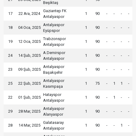
Beşiktaş
Gaziantep FK
17
22 Ara, 2024
1
90
-
-
-
-
Antalyaspor
Antalyaspor
18
04 Oca, 2025
1
90
-
-
-
-
Eyüpspor
Trabzonspor
19
12 Oca, 2025
1
90
-
-
-
-
Antalyaspor
A.Demirspor
24
14 Şub, 2025
1
90
-
-
-
-
Antalyaspor
Antalyaspor
23
09 Şub, 2025
1
90
-
-
-
-
Başakşehir
Antalyaspor
25
22 Şub, 2025
1
75
-
1
1
-
Kasımpaşa
Hatayspor
22
01 Şub, 2025
1
90
-
1
-
-
Antalyaspor
Antalyaspor
29
28 Mar, 2025
1
90
-
-
-
-
Alanyaspor
Galatasaray
28
14 Mar, 2025
1
90
-
-
1
-
Antalyaspor