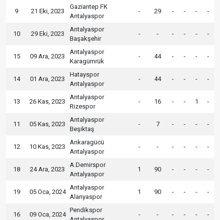
Gaziantep FK
9
21 Eki, 2023
-
29
-
-
-
-
Antalyaspor
Antalyaspor
10
29 Eki, 2023
-
-
-
-
-
-
Başakşehir
Antalyaspor
15
09 Ara, 2023
-
44
-
-
-
-
Karagümrük
Hatayspor
14
01 Ara, 2023
-
44
-
-
-
-
Antalyaspor
Antalyaspor
13
26 Kas, 2023
-
16
-
-
1
-
Rizespor
Antalyaspor
11
05 Kas, 2023
-
7
-
-
-
-
Beşiktaş
Ankaragücü
12
10 Kas, 2023
-
-
-
-
-
-
Antalyaspor
A.Demirspor
18
24 Ara, 2023
1
90
-
-
-
-
Antalyaspor
Antalyaspor
19
05 Oca, 2024
1
90
-
-
-
-
Alanyaspor
Pendikspor
16
09 Oca, 2024
-
-
-
-
-
-
Antalyaspor