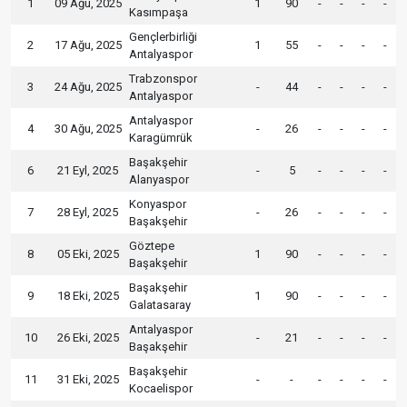
1
09 Ağu, 2025
1
90
-
-
-
-
Kasımpaşa
Gençlerbirliği
2
17 Ağu, 2025
1
55
-
-
-
-
Antalyaspor
Trabzonspor
3
24 Ağu, 2025
-
44
-
-
-
-
Antalyaspor
Antalyaspor
4
30 Ağu, 2025
-
26
-
-
-
-
Karagümrük
Başakşehir
6
21 Eyl, 2025
-
5
-
-
-
-
Alanyaspor
Konyaspor
7
28 Eyl, 2025
-
26
-
-
-
-
Başakşehir
Göztepe
8
05 Eki, 2025
1
90
-
-
-
-
Başakşehir
Başakşehir
9
18 Eki, 2025
1
90
-
-
-
-
Galatasaray
Antalyaspor
10
26 Eki, 2025
-
21
-
-
-
-
Başakşehir
Başakşehir
11
31 Eki, 2025
-
-
-
-
-
-
Kocaelispor