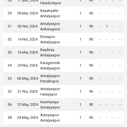
26
17 Şub, 2024
1
90
-
-
-
-
İstanbulspor
Başakşehir
29
09 Mar, 2024
1
90
-
-
-
-
Antalyaspor
Antalyaspor
31
02 Nis, 2024
1
90
-
1
-
-
Ankaragücü
Rizespor
32
14 Nis, 2024
1
90
-
-
-
-
Antalyaspor
Beşiktaş
30
16 Mar, 2024
1
90
-
-
-
-
Antalyaspor
Karagümrük
34
29 Nis, 2024
1
90
-
-
-
-
Antalyaspor
Antalyaspor
35
06 May, 2024
1
90
-
-
-
-
Pendikspor
Antalyaspor
33
21 Nis, 2024
1
90
-
-
-
-
Hatayspor
Kasımpaşa
36
12 May, 2024
1
90
-
-
-
-
Antalyaspor
Alanyaspor
38
24 May, 2024
1
90
-
-
-
-
Antalyaspor