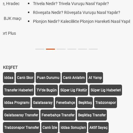
Trivela Nedir? Trivela Vuruşu Nasıl Yapılır?
Röveşata Nedir? Röveşata Vuruşu Nasıl Yapılır?
Plonjon Nedir? Kalecilikte Plonjon Hareketi Nasıl Yapılır?
KEŞFET
iddaa
Canlı Skor
Puan Durumu
Canlı Anlatım
At Yarışı
Transfer Haberleri
TV'de Bugün
Süper Lig Fikstür
Süper Lig Haberleri
iddaa Programı
Galatasaray
Fenerbahçe
Beşiktaş
Trabzonspor
Galatasaray Transfer
Fenerbahçe Transfer
Beşiktaş Transfer
Trabzonspor Transfer
Canlı İzle
iddaa Sonuçları
Aktif Sayaç
Takip Et