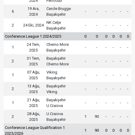
2024
Petrocub
19 Ara,
Cercle Brugge
6
-
-
-
-
-
-
2024
Başakşehir
NK Celje
2
24 Eki, 2024
-
-
-
-
-
-
Başakşehir
Conference League 1 2024/2025
0
0
0
0
0
0
24 Tem,
Cherno More
1
-
-
-
-
-
-
2025
Başakşehir
31 Tem,
Başakşehir
2
-
-
-
-
-
-
2025
Cherno More
07 Ağu,
Viking
1
-
-
-
-
-
-
2025
Başakşehir
13 Ağu,
Başakşehir
2
-
-
-
-
-
-
2025
Viking
21 Ağu,
Başakşehir
1
-
-
-
-
-
-
2025
U.Craiova
28 Ağu,
U.Craiova
2
1
90
-
-
-
-
2025
Başakşehir
Conference League Qualification 1
1
90
0
0
0
0
2025/2026