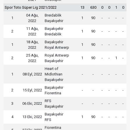
Spor Toto Süper Lig 2021/2022
13
630
0
0
1
0
04 Ağu,
Breidablik
1
1
90
-
-
-
-
2022
Başakşehir
11 Ağu,
Başakşehir
2
1
90
-
-
-
-
2022
Breidablik
18 Ağu,
Başakşehir
1
1
90
-
-
-
-
2022
Royal Antwerp
25 Ağu,
Royal Antwerp
2
1
90
-
-
1
-
2022
Başakşehir
Heart of
1
08 Eyl, 2022
Midlothian
-
-
-
-
-
-
Başakşehir
Başakşehir
2
15 Eyl, 2022
-
-
-
-
-
-
Fiorentina
RFS
3
06 Eki, 2022
-
-
-
-
-
-
Başakşehir
Başakşehir
4
13 Eki, 2022
1
90
-
-
-
-
RFS
Fiorentina