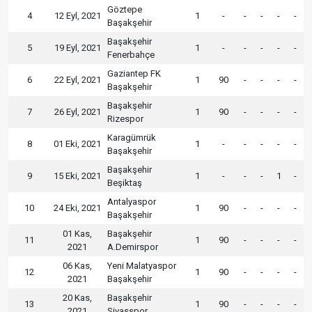
Göztepe
4
12 Eyl, 2021
1
-
-
-
-
-
Başakşehir
Başakşehir
5
19 Eyl, 2021
1
-
-
-
-
-
Fenerbahçe
Gaziantep FK
6
22 Eyl, 2021
1
90
-
-
-
-
Başakşehir
Başakşehir
7
26 Eyl, 2021
1
90
-
-
-
-
Rizespor
Karagümrük
8
01 Eki, 2021
1
-
-
-
-
-
Başakşehir
Başakşehir
9
15 Eki, 2021
1
-
-
-
1
-
Beşiktaş
Antalyaspor
10
24 Eki, 2021
1
90
-
-
-
-
Başakşehir
01 Kas,
Başakşehir
11
1
90
-
-
-
-
2021
A.Demirspor
06 Kas,
Yeni Malatyaspor
12
1
90
-
-
-
-
2021
Başakşehir
20 Kas,
Başakşehir
13
1
90
-
-
-
-
2021
Sivasspor