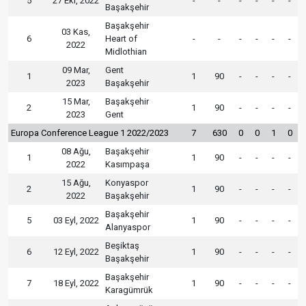
5
27 Eki, 2022
-
-
-
-
-
-
Başakşehir
Başakşehir
03 Kas,
6
Heart of
-
-
-
-
-
-
2022
Midlothian
09 Mar,
Gent
1
1
90
-
-
-
-
2023
Başakşehir
15 Mar,
Başakşehir
2
1
90
-
-
-
-
2023
Gent
Europa Conference League 1 2022/2023
7
630
0
0
1
0
08 Ağu,
Başakşehir
1
1
90
-
-
-
-
2022
Kasımpaşa
15 Ağu,
Konyaspor
2
1
90
-
-
-
-
2022
Başakşehir
Başakşehir
5
03 Eyl, 2022
1
90
-
-
-
-
Alanyaspor
Beşiktaş
6
12 Eyl, 2022
1
90
-
-
-
-
Başakşehir
Başakşehir
7
18 Eyl, 2022
1
90
-
-
-
-
Karagümrük