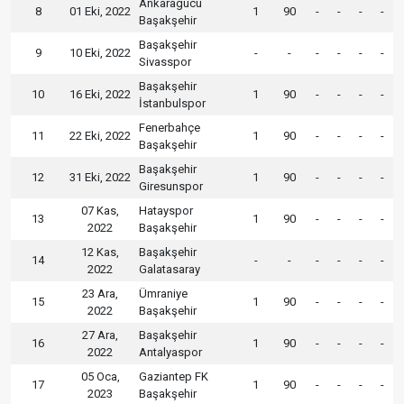
Ankaragücü
8
01 Eki, 2022
1
90
-
-
-
-
Başakşehir
Başakşehir
9
10 Eki, 2022
-
-
-
-
-
-
Sivasspor
Başakşehir
10
16 Eki, 2022
1
90
-
-
-
-
İstanbulspor
Fenerbahçe
11
22 Eki, 2022
1
90
-
-
-
-
Başakşehir
Başakşehir
12
31 Eki, 2022
1
90
-
-
-
-
Giresunspor
07 Kas,
Hatayspor
13
1
90
-
-
-
-
2022
Başakşehir
12 Kas,
Başakşehir
14
-
-
-
-
-
-
2022
Galatasaray
23 Ara,
Ümraniye
15
1
90
-
-
-
-
2022
Başakşehir
27 Ara,
Başakşehir
16
1
90
-
-
-
-
2022
Antalyaspor
05 Oca,
Gaziantep FK
17
1
90
-
-
-
-
2023
Başakşehir