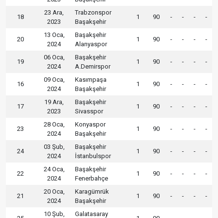
23 Ara,
Trabzonspor
18
1
90
-
-
-
-
2023
Başakşehir
13 Oca,
Başakşehir
20
1
90
-
-
-
-
2024
Alanyaspor
06 Oca,
Başakşehir
19
1
90
-
-
-
-
2024
A.Demirspor
09 Oca,
Kasımpaşa
16
1
90
-
-
-
-
2024
Başakşehir
19 Ara,
Başakşehir
17
1
90
-
-
-
-
2023
Sivasspor
28 Oca,
Konyaspor
23
1
90
-
-
-
-
2024
Başakşehir
03 Şub,
Başakşehir
24
1
90
-
-
-
-
2024
İstanbulspor
24 Oca,
Başakşehir
22
1
90
-
-
-
-
2024
Fenerbahçe
20 Oca,
Karagümrük
21
1
90
-
-
-
-
2024
Başakşehir
10 Şub,
Galatasaray