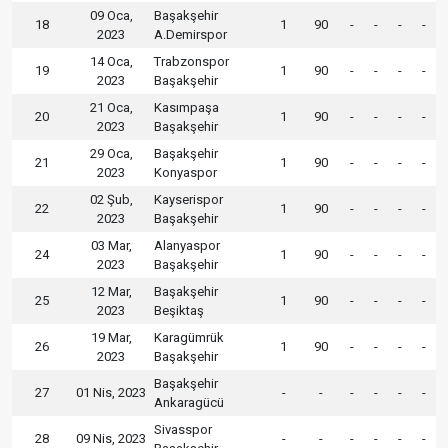
09 Oca,
Başakşehir
18
1
90
-
-
-
-
2023
A.Demirspor
14 Oca,
Trabzonspor
19
1
90
-
-
-
-
2023
Başakşehir
21 Oca,
Kasımpaşa
20
1
90
-
-
-
-
2023
Başakşehir
29 Oca,
Başakşehir
21
1
90
-
-
-
-
2023
Konyaspor
02 Şub,
Kayserispor
22
1
90
-
-
-
-
2023
Başakşehir
03 Mar,
Alanyaspor
24
1
90
-
-
-
-
2023
Başakşehir
12 Mar,
Başakşehir
25
1
90
-
-
-
-
2023
Beşiktaş
19 Mar,
Karagümrük
26
1
90
-
-
-
-
2023
Başakşehir
Başakşehir
27
01 Nis, 2023
-
-
-
-
-
-
Ankaragücü
Sivasspor
28
09 Nis, 2023
-
-
-
-
-
-