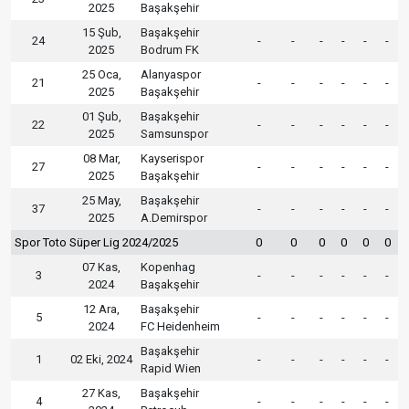
2025
Başakşehir
15 Şub,
Başakşehir
24
-
-
-
-
-
-
2025
Bodrum FK
25 Oca,
Alanyaspor
21
-
-
-
-
-
-
2025
Başakşehir
01 Şub,
Başakşehir
22
-
-
-
-
-
-
2025
Samsunspor
08 Mar,
Kayserispor
27
-
-
-
-
-
-
2025
Başakşehir
25 May,
Başakşehir
37
-
-
-
-
-
-
2025
A.Demirspor
Spor Toto Süper Lig 2024/2025
0
0
0
0
0
0
07 Kas,
Kopenhag
3
-
-
-
-
-
-
2024
Başakşehir
12 Ara,
Başakşehir
5
-
-
-
-
-
-
2024
FC Heidenheim
Başakşehir
1
02 Eki, 2024
-
-
-
-
-
-
Rapid Wien
27 Kas,
Başakşehir
4
-
-
-
-
-
-