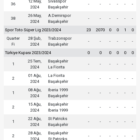
12 May,
Sivasspor
36
-
-
-
-
-
-
2024
Başakşehir
26 May,
A.Demirspor
38
-
-
-
-
-
-
2024
Başakşehir
Spor Toto Süper Lig 2023/2024
23
2070
0
0
1
0
Quarter
28 Şub,
Trabzonspor
-
-
-
-
-
-
Fi
2024
Başakşehir
Türkiye Kupası 2023/2024
0
0
0
0
0
0
25 Tem,
Başakşehir
1
-
-
-
-
-
-
2024
La Fiorita
01 Ağu,
La Fiorita
2
-
-
-
-
-
-
2024
Başakşehir
08 Ağu,
Iberia 1999
1
-
-
-
-
-
-
2024
Başakşehir
15 Ağu,
Başakşehir
2
-
-
-
-
-
-
2024
Iberia 1999
22 Ağu,
St Patricks
1
-
-
-
-
-
-
2024
Başakşehir
28 Ağu,
Başakşehir
2
-
-
-
-
-
-
2024
St Patricks