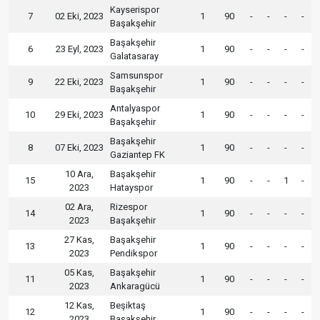
Kayserispor
7
02 Eki, 2023
1
90
-
-
-
-
Başakşehir
Başakşehir
6
23 Eyl, 2023
1
90
-
-
-
-
Galatasaray
Samsunspor
9
22 Eki, 2023
1
90
-
-
-
-
Başakşehir
Antalyaspor
10
29 Eki, 2023
1
90
-
-
-
-
Başakşehir
Başakşehir
8
07 Eki, 2023
1
90
-
-
-
-
Gaziantep FK
10 Ara,
Başakşehir
15
1
90
-
-
1
-
2023
Hatayspor
02 Ara,
Rizespor
14
1
90
-
-
-
-
2023
Başakşehir
27 Kas,
Başakşehir
13
1
90
-
-
-
-
2023
Pendikspor
05 Kas,
Başakşehir
11
1
90
-
-
-
-
2023
Ankaragücü
12 Kas,
Beşiktaş
12
1
90
-
-
-
-
2023
Başakşehir