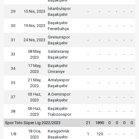
Başakşehir
İstanbulspor
29
15 Nis, 2023
-
-
-
-
-
-
Başakşehir
Başakşehir
30
19 Nis, 2023
-
-
-
-
-
-
Fenerbahçe
Giresunspor
31
24 Nis, 2023
-
-
-
-
-
-
Başakşehir
08 May,
Galatasaray
33
-
-
-
-
-
-
2023
Başakşehir
17 May,
Başakşehir
34
-
-
-
-
-
-
2023
Ümraniye
21 May,
Antalyaspor
35
-
-
-
-
-
-
2023
Başakşehir
03 Haz,
A.Demirspor
37
-
-
-
-
-
-
2023
Başakşehir
06 Haz,
Başakşehir
38
-
-
-
-
-
-
2023
Trabzonspor
Spor Toto Süper Lig 2022/2023
21
1890
0
0
0
0
18 Oca,
Karagümrük
1/8
1
120
-
-
-
-
2023
Başakşehir