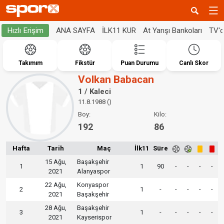
ANA SAYFA
İLK11 KUR
At Yarışı Bankoları
TV'
Hızlı Erişim
Takımım
Fikstür
Puan Durumu
Canlı Skor
Volkan Babacan
1 / Kaleci
11.8.1988 ()
Boy:
Kilo:
192
86
Hafta
Tarih
Maç
İlk11
Süre
15 Ağu,
Başakşehir
1
1
90
-
-
-
-
2021
Alanyaspor
22 Ağu,
Konyaspor
2
1
-
-
-
-
-
2021
Başakşehir
28 Ağu,
Başakşehir
3
1
-
-
-
-
-
2021
Kayserispor