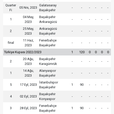
Quarter
Galatasaray
05 Nis, 2023
-
-
-
-
-
-
Fi
Başakşehir
04 May,
Başakşehir
1
-
-
-
-
-
-
2023
Ankaragücü
25 May,
Ankaragücü
2
-
-
-
-
-
-
2023
Başakşehir
11 Haz,
Fenerbahçe
final
-
-
-
-
-
-
2023
Başakşehir
Türkiye Kupası 2022/2023
1
120
0
0
0
0
20 Ağu,
Başakşehir
2
-
-
-
-
-
-
2023
Karagümrük
14 Ağu,
Alanyaspor
1
-
-
-
-
-
-
2023
Başakşehir
İstanbulspor
5
17 Eyl, 2023
1
90
-
-
-
-
Başakşehir
Başakşehir
4
02 Eyl, 2023
-
-
-
-
-
-
Konyaspor
Fenerbahçe
3
28 Eyl, 2023
1
90
-
-
-
-
Başakşehir