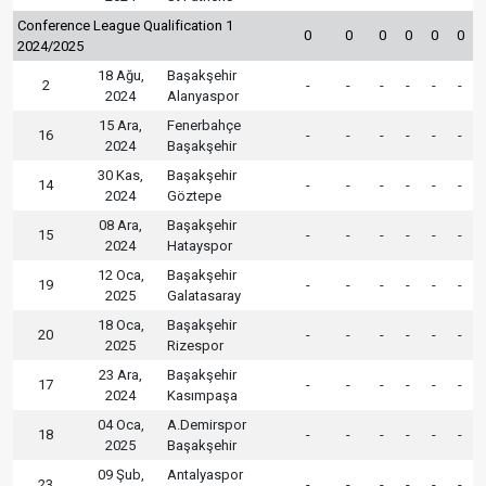
Conference League Qualification 1
0
0
0
0
0
0
2024/2025
18 Ağu,
Başakşehir
2
-
-
-
-
-
-
2024
Alanyaspor
15 Ara,
Fenerbahçe
16
-
-
-
-
-
-
2024
Başakşehir
30 Kas,
Başakşehir
14
-
-
-
-
-
-
2024
Göztepe
08 Ara,
Başakşehir
15
-
-
-
-
-
-
2024
Hatayspor
12 Oca,
Başakşehir
19
-
-
-
-
-
-
2025
Galatasaray
18 Oca,
Başakşehir
20
-
-
-
-
-
-
2025
Rizespor
23 Ara,
Başakşehir
17
-
-
-
-
-
-
2024
Kasımpaşa
04 Oca,
A.Demirspor
18
-
-
-
-
-
-
2025
Başakşehir
09 Şub,
Antalyaspor
23
-
-
-
-
-
-