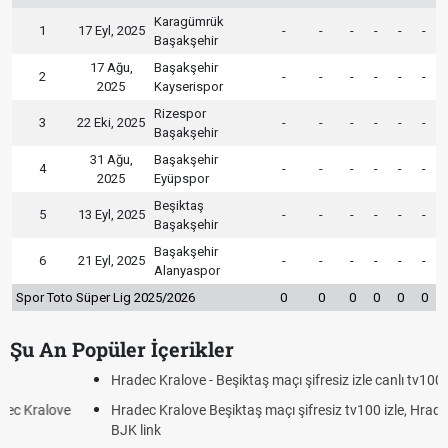
Karagümrük
1
17 Eyl, 2025
-
-
-
-
-
-
Başakşehir
17 Ağu,
Başakşehir
2
-
-
-
-
-
-
2025
Kayserispor
Rizespor
3
22 Eki, 2025
-
-
-
-
-
-
Başakşehir
31 Ağu,
Başakşehir
4
-
-
-
-
-
-
2025
Eyüpspor
Beşiktaş
5
13 Eyl, 2025
-
-
-
-
-
-
Başakşehir
Başakşehir
6
21 Eyl, 2025
-
-
-
-
-
-
Alanyaspor
Spor Toto Süper Lig 2025/2026
0
0
0
0
0
0
Şu An Popüler İçerikler
Hradec Kralove - Beşiktaş maçı şifresiz izle canlı tv100 linki
Hradec Kralove Beşiktaş maçı şifresiz tv100 izle, Hradec Kralove
BJK link