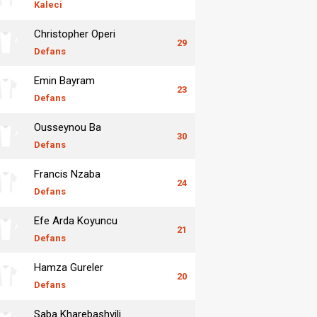
Kaleci
Christopher Operi
29
Defans
Emin Bayram
23
Defans
Ousseynou Ba
30
Defans
Francis Nzaba
24
Defans
Efe Arda Koyuncu
21
Defans
Hamza Gureler
20
Defans
Saba Kharebashvili