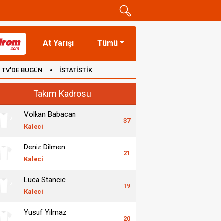
At Yarışı
Tümü
TV'DE BUGÜN
İSTATİSTİK
Takım Kadrosu
Volkan Babacan
37
Kaleci
Deniz Dilmen
21
Kaleci
Luca Stancic
19
Kaleci
Yusuf Yilmaz
20