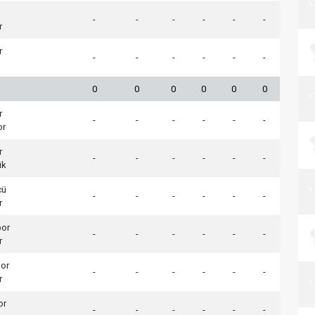
-
-
-
-
-
-
r
r
-
-
-
-
-
-
0
0
0
0
0
0
r
-
-
-
-
-
-
or
r
-
-
-
-
-
-
ük
cü
-
-
-
-
-
-
r
por
-
-
-
-
-
-
r
por
-
-
-
-
-
-
r
or
-
-
-
-
-
-