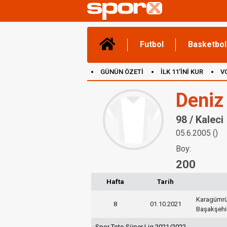
Futbol
Basketbol
GÜNÜN ÖZETİ
İLK 11'İNİ KUR
V
(YENİ) OYUNLAR
CANLI ANLATIM
Deniz
98 / Kaleci
05.6.2005 ()
Boy:
200
Hafta
Tarih
Karagümr
8
01.10.2021
Başakşehi
Spor Toto Süper Lig 2021/2022