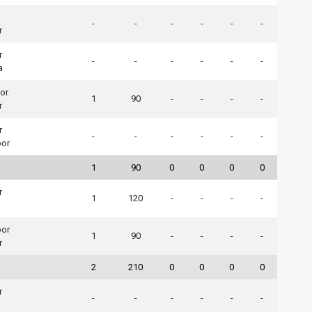
-
-
-
-
-
-
r
r
-
-
-
-
-
-
a
or
1
90
-
-
-
-
r
r
-
-
-
-
-
-
por
1
90
0
0
0
0
r
1
120
-
-
-
-
por
1
90
-
-
-
-
r
2
210
0
0
0
0
r
-
-
-
-
-
-