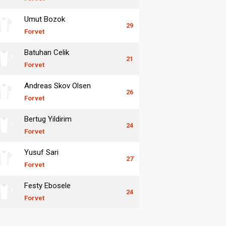
Umut Bozok
29
Forvet
Batuhan Celik
21
Forvet
Andreas Skov Olsen
26
Forvet
Bertug Yildirim
24
Forvet
Yusuf Sari
27
Forvet
Festy Ebosele
24
Forvet