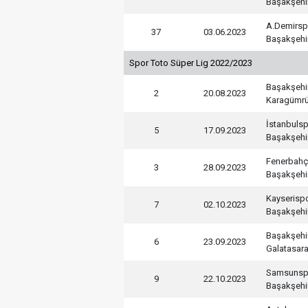
Başakşehi
A.Demirsp
37
03.06.2023
Başakşehi
Spor Toto Süper Lig 2022/2023
Başakşehi
2
20.08.2023
Karagümr
İstanbuls
5
17.09.2023
Başakşehi
Fenerbah
3
28.09.2023
Başakşehi
Kayserisp
7
02.10.2023
Başakşehi
Başakşehi
6
23.09.2023
Galatasar
Samsunsp
9
22.10.2023
Başakşehi