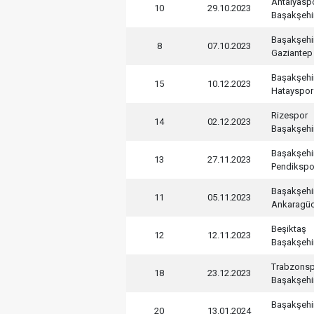
Antalyasp
10
29.10.2023
Başakşehi
Başakşehi
8
07.10.2023
Gaziantep
Başakşehi
15
10.12.2023
Hatayspor
Rizespor
14
02.12.2023
Başakşehi
Başakşehi
13
27.11.2023
Pendikspo
Başakşehi
11
05.11.2023
Ankaragü
Beşiktaş
12
12.11.2023
Başakşehi
Trabzons
18
23.12.2023
Başakşehi
Başakşehi
20
13.01.2024