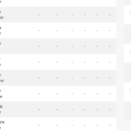
r
r
-
-
-
-
-
-
or
a
-
-
-
-
-
-
r
r
-
-
-
-
-
-
r
-
-
-
-
-
-
r
r
-
-
-
-
-
-
por
r
-
-
-
-
-
-
çe
ük
-
-
-
-
-
-
r
 FK
-
-
-
-
-
-
r