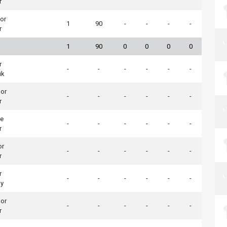
r
or
1
90
-
-
-
-
r
1
90
0
0
0
0
r
-
-
-
-
-
-
ük
por
-
-
-
-
-
-
r
çe
-
-
-
-
-
-
r
or
-
-
-
-
-
-
r
r
-
-
-
-
-
-
ay
or
-
-
-
-
-
-
r