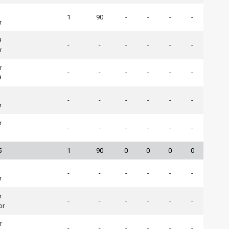
1
90
-
-
-
-
r
9
-
-
-
-
-
-
r
r
-
-
-
-
-
-
9
-
-
-
-
-
-
r
r
-
-
-
-
-
-
5
1
90
0
0
0
0
-
-
-
-
-
-
r
r
-
-
-
-
-
-
or
r
-
-
-
-
-
-