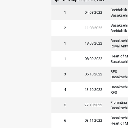
Breidablik
1
04.08.2022
Başakşehi
Başakşehi
2
11.08.2022
Breidablik
Başakşehi
1
18.08.2022
Royal Ant
Heart of M
1
08.09.2022
Başakşehi
RFS
3
06.10.2022
Başakşehi
Başakşehi
4
13.10.2022
RFS
Fiorentina
5
27.10.2022
Başakşehi
Başakşehi
6
03.11.2022
Heart of M