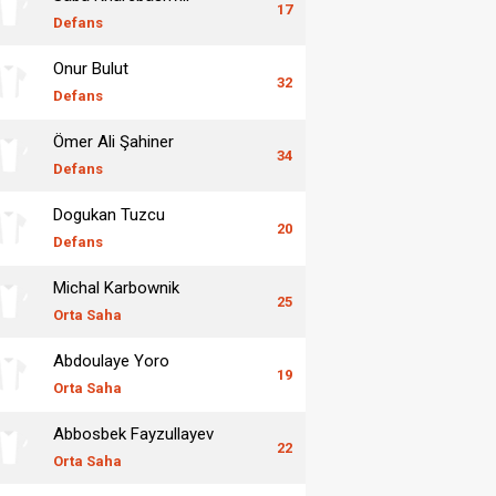
17
Defans
Onur Bulut
32
Defans
Ömer Ali Şahiner
34
Defans
Dogukan Tuzcu
20
Defans
Michal Karbownik
25
Orta Saha
Abdoulaye Yoro
19
Orta Saha
Abbosbek Fayzullayev
22
Orta Saha