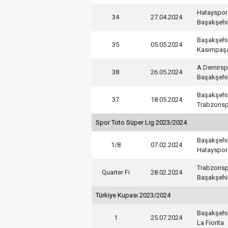
Hatayspor
34
27.04.2024
Başakşehi
Başakşehi
35
05.05.2024
Kasımpaş
A.Demirsp
38
26.05.2024
Başakşehi
Başakşehi
37
18.05.2024
Trabzons
Spor Toto Süper Lig 2023/2024
Başakşehi
1/8
07.02.2024
Hatayspor
Trabzons
Quarter Fi
28.02.2024
Başakşehi
Türkiye Kupası 2023/2024
Başakşehi
1
25.07.2024
La Fiorita