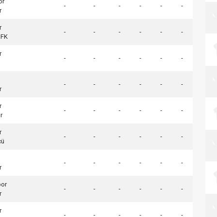
or
-
-
-
-
-
-
r
r
-
-
-
-
-
-
 FK
r
-
-
-
-
-
-
-
-
-
-
-
-
r
r
-
-
-
-
-
-
r
r
-
-
-
-
-
-
cü
-
-
-
-
-
-
r
por
-
-
-
-
-
-
r
r
-
-
-
-
-
-