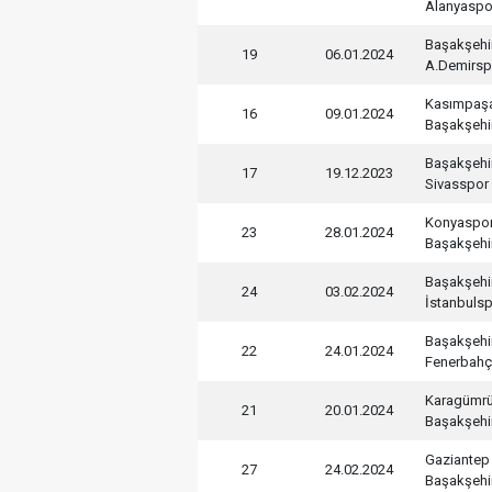
Alanyaspo
Başakşehi
19
06.01.2024
A.Demirsp
Kasımpaş
16
09.01.2024
Başakşehi
Başakşehi
17
19.12.2023
Sivasspor
Konyaspo
23
28.01.2024
Başakşehi
Başakşehi
24
03.02.2024
İstanbuls
Başakşehi
22
24.01.2024
Fenerbah
Karagümr
21
20.01.2024
Başakşehi
Gaziantep
27
24.02.2024
Başakşehi