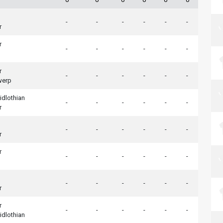
-
-
-
-
-
-
r
r
-
-
-
-
-
-
r
-
-
-
-
-
-
werp
idlothian
-
-
-
-
-
-
r
-
-
-
-
-
-
r
r
-
-
-
-
-
-
-
-
-
-
-
-
r
r
-
-
-
-
-
-
idlothian