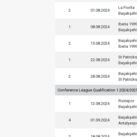
La Fiorita
2
01.08.2024
Başakşehi
Iberia 199
1
08.08.2024
Başakşehi
Başakşehi
2
15.08.2024
Iberia 199
St Patricks
1
22.08.2024
Başakşehi
Başakşehi
2
28.08.2024
St Patricks
Conference League Qualification 1 2024/202
Rizespor
1
12.08.2024
Başakşehi
Başakşehi
4
01.09.2024
Antalyasp
Başakşehi
2
18.08.2024