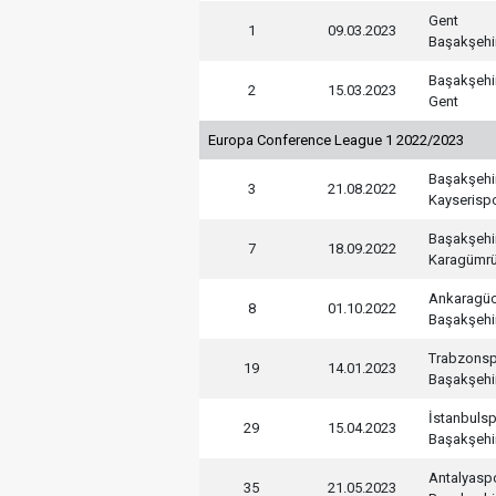
Gent
1
09.03.2023
Başakşehi
Başakşehi
2
15.03.2023
Gent
Europa Conference League 1 2022/2023
Başakşehi
3
21.08.2022
Kayserisp
Başakşehi
7
18.09.2022
Karagümr
Ankaragü
8
01.10.2022
Başakşehi
Trabzons
19
14.01.2023
Başakşehi
İstanbuls
29
15.04.2023
Başakşehi
Antalyasp
35
21.05.2023