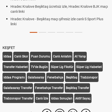
Hradec Kralove Beşiktaş ücretsiz izle, Hradec Kralove BJK maçı
canlı linki
Hradec Kralove - Beşiktaş maçı şifresiz izle canlı S Sport Plus
linki
KEŞFET
iddaa
Canlı Skor
Puan Durumu
Canlı Anlatım
At Yarışı
Transfer Haberleri
TV'de Bugün
Süper Lig Fikstür
Süper Lig Haberleri
iddaa Programı
Galatasaray
Fenerbahçe
Beşiktaş
Trabzonspor
Galatasaray Transfer
Fenerbahçe Transfer
Beşiktaş Transfer
Trabzonspor Transfer
Canlı İzle
iddaa Sonuçları
Aktif Sayaç