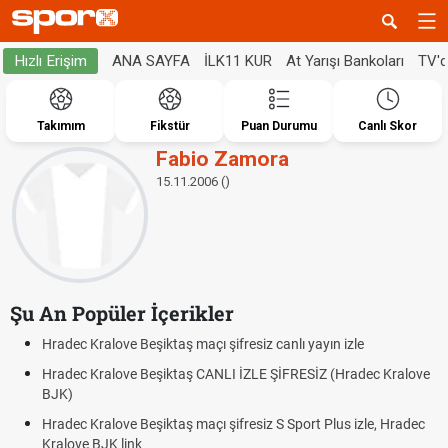
ANA SAYFA
İLK11 KUR
At Yarışı Bankoları
TV'
Hızlı Erişim
Takımım
Fikstür
Puan Durumu
Canlı Skor
Fabio Zamora
15.11.2006 ()
Şu An Popüler İçerikler
Hradec Kralove Beşiktaş maçı şifresiz canlı yayın izle
Hradec Kralove Beşiktaş CANLI İZLE ŞİFRESİZ (Hradec Kralove
BJK)
Hradec Kralove Beşiktaş maçı şifresiz S Sport Plus izle, Hradec
Kralove BJK link