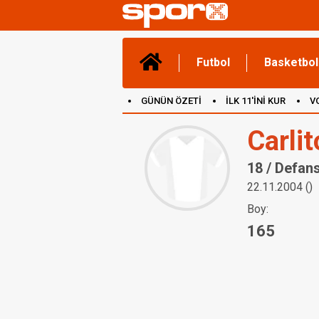
Futbol
Basketbol
GÜNÜN ÖZETİ
İLK 11'İNİ KUR
V
(YENİ) OYUNLAR
CANLI ANLATIM
Carli
18 / Defan
22.11.2004 ()
Boy:
165