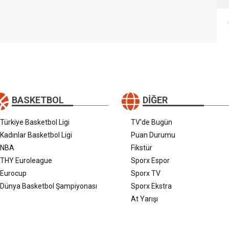
BASKETBOL
DIĞER
Türkiye Basketbol Ligi
TV'de Bugün
Kadınlar Basketbol Ligi
Puan Durumu
NBA
Fikstür
THY Euroleague
Sporx Espor
Eurocup
Sporx TV
Dünya Basketbol Şampiyonası
Sporx Ekstra
At Yarışı