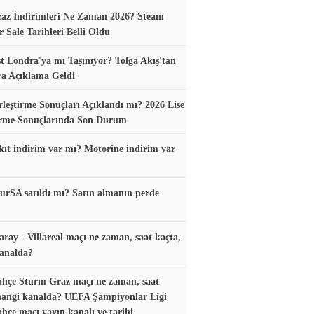
az İndirimleri Ne Zaman 2026? Steam
Sale Tarihleri Belli Oldu
t Londra'ya mı Taşınıyor? Tolga Akış'tan
ra Açıklama Geldi
leştirme Sonuçları Açıklandı mı? 2026 Lise
irme Sonuçlarında Son Durum
ıt indirim var mı? Motorine indirim var
urSA satıldı mı? Satın almanın perde
aray - Villareal maçı ne zaman, saat kaçta,
analda?
hçe Sturm Graz maçı ne zaman, saat
hangi kanalda? UEFA Şampiyonlar Ligi
hçe maçı yayın kanalı ve tarihi