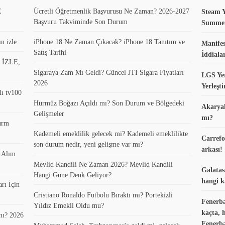
E
Ücretli Öğretmenlik Başvurusu Ne Zaman? 2026-2027
Steam Y
Başvuru Takviminde Son Durum
Summer 
n izle
iPhone 18 Ne Zaman Çıkacak? iPhone 18 Tanıtım ve
Manifes
Satış Tarihi
İddiala
0 İZLE,
Sigaraya Zam Mı Geldi? Güncel JTI Sigara Fiyatları
LGS Yer
2026
Yerleşt
lı tv100
Hürmüz Boğazı Açıldı mı? Son Durum ve Bölgedeki
Akaryak
Gelişmeler
mı?
turm
Kademeli emeklilik gelecek mi? Kademeli emeklilikte
Carrefo
son durum nedir, yeni gelişme var mı?
arkası!
k Alım
Mevlid Kandili Ne Zaman 2026? Mevlid Kandili
Galatas
Hangi Güne Denk Geliyor?
hangi k
rı İçin
Cristiano Ronaldo Futbolu Bıraktı mı? Portekizli
Fenerba
Yıldız Emekli Oldu mu?
kaçta, 
mı? 2026
Fenerba