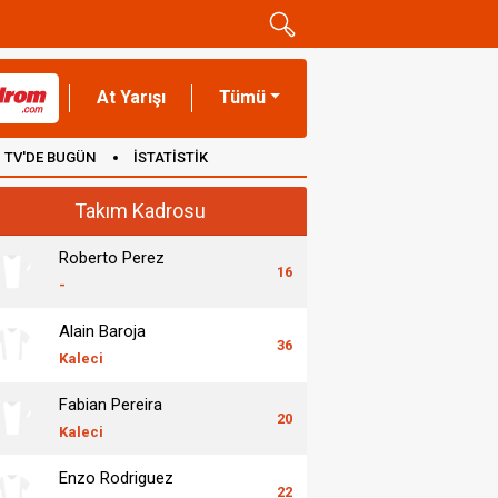
At Yarışı
Tümü
TV'DE BUGÜN
İSTATİSTİK
Takım Kadrosu
Roberto Perez
16
-
Alain Baroja
36
Kaleci
Fabian Pereira
20
Kaleci
Enzo Rodriguez
22