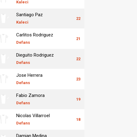
Kaleci
Santiago Paz
22
Kaleci
Carlitos Rodriguez
21
Defans
Dieguito Rodriguez
22
Defans
Jose Herrera
23
Defans
Fabio Zamora
19
Defans
Nicolas Villarroel
18
Defans
Damian Medina