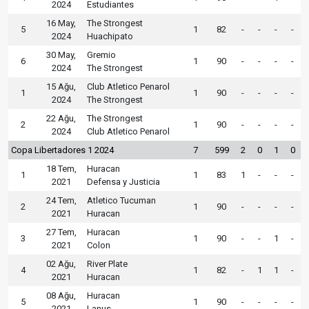
2024
Estudiantes
16 May,
The Strongest
5
1
82
-
-
-
-
2024
Huachipato
30 May,
Gremio
6
1
90
-
-
-
-
2024
The Strongest
15 Ağu,
Club Atletico Penarol
1
1
90
-
-
-
-
2024
The Strongest
22 Ağu,
The Strongest
2
1
90
-
-
-
-
2024
Club Atletico Penarol
Copa Libertadores 1 2024
7
599
2
0
1
0
18 Tem,
Huracan
1
1
83
1
-
-
-
2021
Defensa y Justicia
24 Tem,
Atletico Tucuman
2
1
90
-
-
-
-
2021
Huracan
27 Tem,
Huracan
3
1
90
-
-
1
-
2021
Colon
02 Ağu,
River Plate
4
1
82
-
1
1
-
2021
Huracan
08 Ağu,
Huracan
5
1
90
-
-
-
-
2021
Lanus