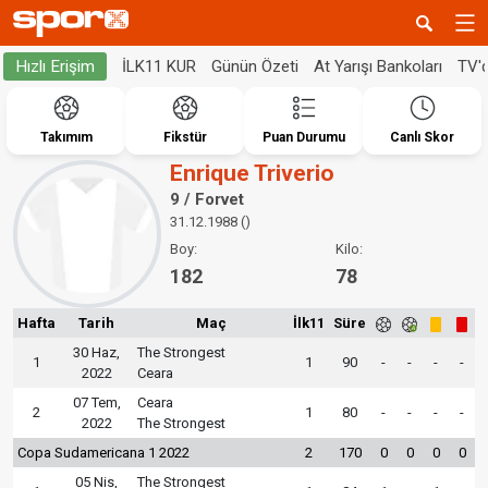
İLK11 KUR
Günün Özeti
At Yarışı Bankoları
TV'
Hızlı Erişim
Takımım
Fikstür
Puan Durumu
Canlı Skor
Enrique Triverio
9 / Forvet
31.12.1988 ()
Boy:
Kilo:
182
78
Hafta
Tarih
Maç
İlk11
Süre
30 Haz,
The Strongest
1
1
90
-
-
-
-
2022
Ceara
07 Tem,
Ceara
2
1
80
-
-
-
-
2022
The Strongest
Copa Sudamericana 1 2022
2
170
0
0
0
0
05 Nis,
The Strongest