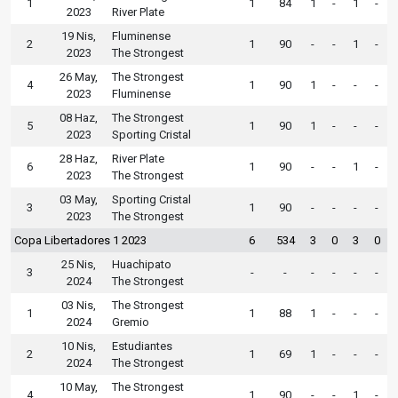
1
1
84
1
-
1
-
2023
River Plate
19 Nis,
Fluminense
2
1
90
-
-
1
-
2023
The Strongest
26 May,
The Strongest
4
1
90
1
-
-
-
2023
Fluminense
08 Haz,
The Strongest
5
1
90
1
-
-
-
2023
Sporting Cristal
28 Haz,
River Plate
6
1
90
-
-
1
-
2023
The Strongest
03 May,
Sporting Cristal
3
1
90
-
-
-
-
2023
The Strongest
Copa Libertadores 1 2023
6
534
3
0
3
0
25 Nis,
Huachipato
3
-
-
-
-
-
-
2024
The Strongest
03 Nis,
The Strongest
1
1
88
1
-
-
-
2024
Gremio
10 Nis,
Estudiantes
2
1
69
1
-
-
-
2024
The Strongest
10 May,
The Strongest
4
1
90
-
-
1
-