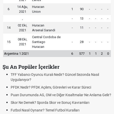
14 Ağu,
Huracan
6
1
90
-
-
-
-
2021
Union
,
-
13
-
-
-
-
02 Eki,
Huracan
14
-
11
-
-
-
-
2021
Arsenal Sarandi
Central Cordoba de
08 Eki,
15
Santiago
-
28
-
-
-
-
2021
Huracan
Argentina 1 2021
6
577
1
1
2
0
Şu An Popüler İçerikler
TFF Yabancı Oyuncu Kuralı Nedir? Güncel Sezonda Nasıl
Uygulanıyor?
PFDK Nedir? PFDK Açılımı, Görevleri ve Karar Süreci
Puan Durumunda AG, OM ve Diğer Kısaltmalar Ne Anlama Gelir?
Skor Ne Demek? Sporda Skor ve Sonuç Kavramları
Futbol Nasıl Oynanır? Temel Futbol Kuralları