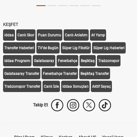
KEŞFET
iddaa
Canlı Skor
Puan Durumu
Canlı Anlatım
At Yarışı
Transfer Haberleri
TV'de Bugün
Süper Lig Fikstür
Süper Lig Haberleri
iddaa Programı
Galatasaray
Fenerbahçe
Beşiktaş
Trabzonspor
Galatasaray Transfer
Fenerbahçe Transfer
Beşiktaş Transfer
Trabzonspor Transfer
Canlı İzle
iddaa Sonuçları
Aktif Sayaç
Takip Et