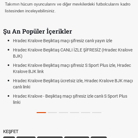
Takımın hücum oyuncularını ve diğer mevkilerdeki futbolcularını kadro
listesinden inceleyebilirsiniz.
Şu An Popüler İçerikler
Hradec Kralove Beşiktaş maçı şifresiz canlı yayın izle
H
Hradec Kralove Beşiktaş CANLI İZLE ŞİFRESİZ (Hradec Kralove
H
BJK)
B
Hradec Kralove Beşiktaş maçı şifresiz S Sport Plus izle, Hradec
T
Kralove BJK link
R
Hradec Kralove Beşiktaş ücretsiz izle, Hradec Kralove BJK maçı
P
canlı linki
Hradec Kralove - Beşiktaş maçı şifresiz izle canlı S Sport Plus
linki
KEŞFET