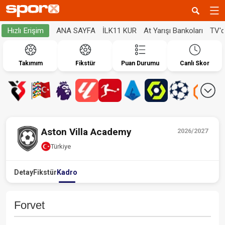
ANA SAYFA
İLK11 KUR
At Yarışı Bankoları
TV'
Hızlı Erişim
Takımım
Fikstür
Puan Durumu
Canlı Skor
Aston Villa Academy
2026/2027
Türkiye
Detay
Fikstür
Kadro
Forvet