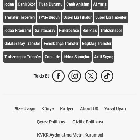
iddaa
Canlı Skor
Puan Durumu
Canlı Anlatım
At Yarışı
Transfer Haberleri
TV'de Bugün
Süper Lig Fikstür
Süper Lig Haberleri
iddaa Programı
Galatasaray
Fenerbahçe
Beşiktaş
Trabzonspor
Galatasaray Transfer
Fenerbahçe Transfer
Beşiktaş Transfer
Trabzonspor Transfer
Canlı İzle
iddaa Sonuçları
Aktif Sayaç
Takip Et
Bize Ulaşın
Künye
Kariyer
About US
Yasal Uyarı
Çerez Politikası
Gizlilik Politikası
KVKK Aydınlatma Metni Kurumsal