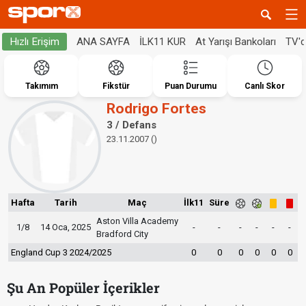
ANA SAYFA
İLK11 KUR
At Yarışı Bankoları
TV'
Hızlı Erişim
Takımım
Fikstür
Puan Durumu
Canlı Skor
Rodrigo Fortes
3 / Defans
23.11.2007 ()
Hafta
Tarih
Maç
İlk11
Süre
Aston Villa Academy
1/8
14 Oca, 2025
-
-
-
-
-
-
Bradford City
England Cup 3 2024/2025
0
0
0
0
0
0
Şu An Popüler İçerikler