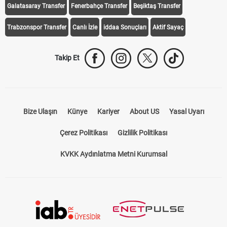
Galatasaray Transfer
Fenerbahçe Transfer
Beşiktaş Transfer
Trabzonspor Transfer
Canlı İzle
iddaa Sonuçları
Aktif Sayaç
Takip Et
Bize Ulaşın
Künye
Kariyer
About US
Yasal Uyarı
Çerez Politikası
Gizlilik Politikası
KVKK Aydınlatma Metni Kurumsal