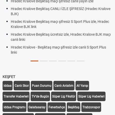
Hradec Kralove Beşiktaş maçı şifresiz canlı yayın izle
Hradec Kralove Beşiktaş CANLI İZLE ŞİFRESİZ (Hradec Kralove
BJK)
Hradec Kralove Beşiktaş maçı şifresiz S Sport Plus izle, Hradec
Kralove BJK link
Hradec Kralove Beşiktaş ücretsiz izle, Hradec Kralove BJK maçı
canlı linki
Hradec Kralove - Beşiktaş maçı şifresiz izle canlı S Sport Plus
linki
KEŞFET
iddaa
Canlı Skor
Puan Durumu
Canlı Anlatım
At Yarışı
Transfer Haberleri
TV'de Bugün
Süper Lig Fikstür
Süper Lig Haberleri
iddaa Programı
Galatasaray
Fenerbahçe
Beşiktaş
Trabzonspor