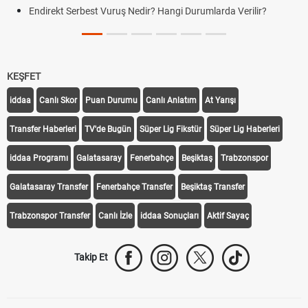
Endirekt Serbest Vuruş Nedir? Hangi Durumlarda Verilir?
KEŞFET
iddaa
Canlı Skor
Puan Durumu
Canlı Anlatım
At Yarışı
Transfer Haberleri
TV'de Bugün
Süper Lig Fikstür
Süper Lig Haberleri
iddaa Programı
Galatasaray
Fenerbahçe
Beşiktaş
Trabzonspor
Galatasaray Transfer
Fenerbahçe Transfer
Beşiktaş Transfer
Trabzonspor Transfer
Canlı İzle
iddaa Sonuçları
Aktif Sayaç
Takip Et