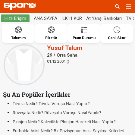
ANA SAYFA
İLK11 KUR
At Yarışı Bankoları
TV'
Hızlı Erişim
Takımım
Fikstür
Puan Durumu
Canlı Skor
Yusuf Talum
29 / Orta Saha
01.12.2001 ()
Şu An Popüler İçerikler
Trivela Nedir? Trivela Vuruşu Nasıl Yapılır?
Röveşata Nedir? Röveşata Vuruşu Nasıl Yapılır?
Plonjon Nedir? Kalecilikte Plonjon Hareketi Nasıl Yapılır?
Futbolda Asist Nedir? Bir Pozisyonun Asist Sayılma Kriterleri