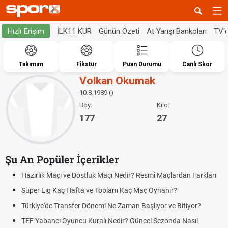
İLK11 KUR
Günün Özeti
At Yarışı Bankoları
TV'
Hızlı Erişim
Takımım
Fikstür
Puan Durumu
Canlı Skor
Volkan Okumak
10.8.1989 ()
Boy:
Kilo:
177
27
Şu An Popüler İçerikler
Hazırlık Maçı ve Dostluk Maçı Nedir? Resmî Maçlardan Farkları
Süper Lig Kaç Hafta ve Toplam Kaç Maç Oynanır?
Türkiye'de Transfer Dönemi Ne Zaman Başlıyor ve Bitiyor?
TFF Yabancı Oyuncu Kuralı Nedir? Güncel Sezonda Nasıl