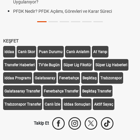
Uygulanıyor?
PFDK Nedir? PFDK Açılımı, Görevleri ve Karar Süreci
KEŞFET
iddaa
Canlı Skor
Puan Durumu
Canlı Anlatım
At Yarışı
Transfer Haberleri
TV'de Bugün
Süper Lig Fikstür
Süper Lig Haberleri
iddaa Programı
Galatasaray
Fenerbahçe
Beşiktaş
Trabzonspor
Galatasaray Transfer
Fenerbahçe Transfer
Beşiktaş Transfer
Trabzonspor Transfer
Canlı İzle
iddaa Sonuçları
Aktif Sayaç
Takip Et