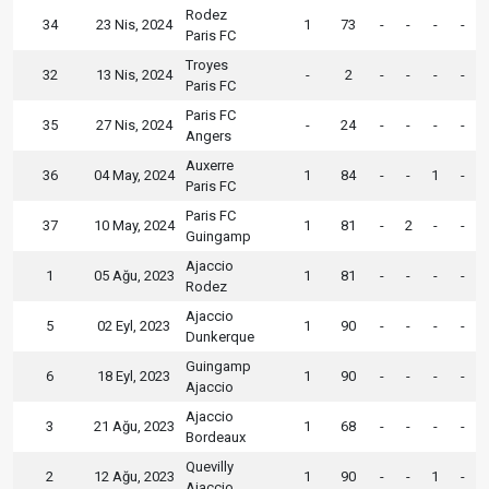
Rodez
34
23 Nis, 2024
1
73
-
-
-
-
Paris FC
Troyes
32
13 Nis, 2024
-
2
-
-
-
-
Paris FC
Paris FC
35
27 Nis, 2024
-
24
-
-
-
-
Angers
Auxerre
36
04 May, 2024
1
84
-
-
1
-
Paris FC
Paris FC
37
10 May, 2024
1
81
-
2
-
-
Guingamp
Ajaccio
1
05 Ağu, 2023
1
81
-
-
-
-
Rodez
Ajaccio
5
02 Eyl, 2023
1
90
-
-
-
-
Dunkerque
Guingamp
6
18 Eyl, 2023
1
90
-
-
-
-
Ajaccio
Ajaccio
3
21 Ağu, 2023
1
68
-
-
-
-
Bordeaux
Quevilly
2
12 Ağu, 2023
1
90
-
-
1
-
Ajaccio