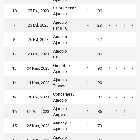
Saint-Etienne
10
07 Eki, 2023
1
90
-
-
-
-
Ajaccio
Ajaccio
7
23 Eyl, 2023
-
29
-
-
1
-
Paris FC
Amiens
8
26 Eyl, 2023
-
22
-
-
-
-
Ajaccio
Ajaccio
11
21 Eki, 2023
1
80
-
-
-
-
Pau
Grenoble
13
04 Kas, 2023
1
90
1
-
-
-
Ajaccio
Ajaccio
14
11 Kas, 2023
1
90
-
-
-
-
Troyes
Concarneau
12
28 Eki, 2023
1
80
-
-
-
-
Ajaccio
Ajaccio
16
02 Ara, 2023
1
86
-
1
1
-
Angers
Annecy FC
15
25 Kas, 2023
1
73
-
-
-
-
Ajaccio
Ajaccio