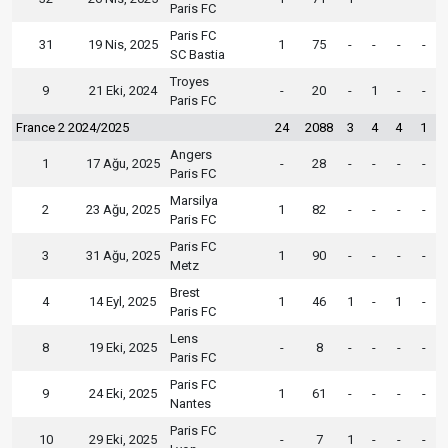
Paris FC
Paris FC
31
19 Nis, 2025
1
75
-
-
-
-
SC Bastia
Troyes
9
21 Eki, 2024
-
20
-
1
-
-
Paris FC
France 2 2024/2025
24
2088
3
4
4
1
Angers
1
17 Ağu, 2025
-
28
-
-
-
-
Paris FC
Marsilya
2
23 Ağu, 2025
1
82
-
-
-
-
Paris FC
Paris FC
3
31 Ağu, 2025
1
90
-
-
-
-
Metz
Brest
4
14 Eyl, 2025
1
46
1
-
1
-
Paris FC
Lens
8
19 Eki, 2025
-
8
-
-
-
-
Paris FC
Paris FC
9
24 Eki, 2025
1
61
-
-
-
-
Nantes
Paris FC
10
29 Eki, 2025
-
7
1
-
-
-