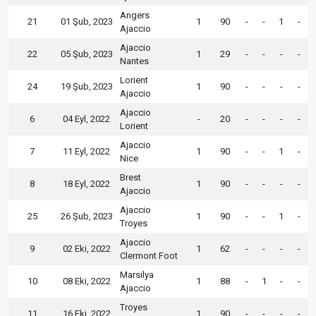
Angers
21
01 Şub, 2023
1
90
-
-
1
-
Ajaccio
Ajaccio
22
05 Şub, 2023
1
29
-
-
-
-
Nantes
Lorient
24
19 Şub, 2023
1
90
-
-
-
-
Ajaccio
Ajaccio
6
04 Eyl, 2022
-
20
-
-
-
-
Lorient
Ajaccio
7
11 Eyl, 2022
1
90
-
-
1
-
Nice
Brest
8
18 Eyl, 2022
1
90
-
-
-
-
Ajaccio
Ajaccio
25
26 Şub, 2023
1
90
-
-
1
-
Troyes
Ajaccio
9
02 Eki, 2022
1
62
-
-
-
-
Clermont Foot
Marsilya
10
08 Eki, 2022
1
88
-
1
-
-
Ajaccio
Troyes
11
16 Eki, 2022
1
90
-
-
-
-