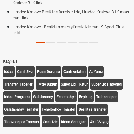
Röveşata Nedir? Röveşata Vuruşu Nası
izle, Hradec Kralove BJK maçı
Plonjon Nedir? Kalecilikte Plonjon Hare
siz izle canlı S Sport Plus
KEŞFET
iddaa
Canlı Skor
Puan Durumu
Canlı Anlatım
At Yarışı
Transfer Haberleri
TV'de Bugün
Süper Lig Fikstür
Süper Lig Haberleri
iddaa Programı
Galatasaray
Fenerbahçe
Beşiktaş
Trabzonspor
Galatasaray Transfer
Fenerbahçe Transfer
Beşiktaş Transfer
Trabzonspor Transfer
Canlı İzle
iddaa Sonuçları
Aktif Sayaç