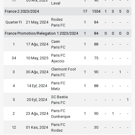
17
05 Ara, 2023
1
90
-
-
-
-
Laval
France 2 2023/2024
17
1554
1
3
5
0
Rodez
Quarter Fi
21 May, 2024
1
84
-
-
-
-
Paris FC
France Promotion/Relegation 1 2023/2024
1
84
0
0
0
0
Caen
1
17 Ağu, 2024
1
88
-
-
-
-
Paris FC
Paris FC
34
10 May, 2025
1
75
-
-
-
-
Ajaccio
Clermont Foot
3
30 Ağu, 2024
1
90
-
-
1
-
Paris FC
Paris FC
4
14 Eyl, 2024
1
88
-
-
-
-
Metz
SC Bastia
5
20 Eyl, 2024
-
-
-
-
-
1
Paris FC
Paris FC
2
23 Ağu, 2024
1
90
-
1
-
-
Dunkerque
Paris FC
12
01 Kas, 2024
-
30
-
-
-
-
Rodez