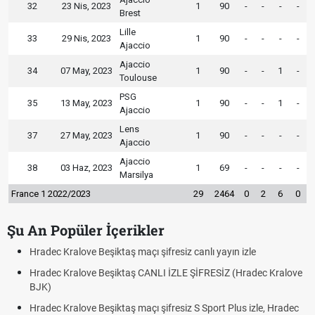
32
23 Nis, 2023
1
90
-
-
-
-
Brest
Lille
33
29 Nis, 2023
1
90
-
-
-
-
Ajaccio
Ajaccio
34
07 May, 2023
1
90
-
-
1
-
Toulouse
PSG
35
13 May, 2023
1
90
-
-
1
-
Ajaccio
Lens
37
27 May, 2023
1
90
-
-
-
-
Ajaccio
Ajaccio
38
03 Haz, 2023
1
69
-
-
-
-
Marsilya
France 1 2022/2023
29
2464
0
2
6
0
Şu An Popüler İçerikler
iz canlı yayın izle
Hradec Kralove - Beşiktaş maçı şifresiz 
LE ŞİFRESİZ (Hradec Kralove
Hradec Kralove Beşiktaş maçı şifresiz
BJK link
siz S Sport Plus izle, Hradec
Trivela Nedir? Trivela Vuruşu Nasıl Yap