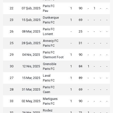
Paris FC
22
07 Şub, 2025
1
90
-
1
-
-
Pau
Dunkerque
23
15 Şub, 2025
1
69
-
-
-
-
Paris FC
Paris FC
26
08 Mar, 2025
-
25
-
-
-
-
Lorient
Annecy FC
25
28 Şub, 2025
-
31
-
-
-
-
Paris FC
Paris FC
29
04 Nis, 2025
1
90
-
-
-
-
Clermont Foot
Grenoble
30
12 Nis, 2025
1
84
1
-
-
-
Paris FC
Laval
27
15 Mar, 2025
1
89
-
-
-
-
Paris FC
Paris FC
28
31 Mar, 2025
1
69
-
-
-
-
Caen
Martigues
33
02 May, 2025
1
90
-
-
-
-
Paris FC
Rodez
32
26 Nis, 2025
1
71
1
-
-
-