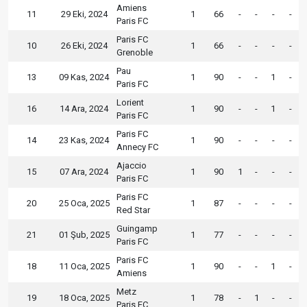
Amiens
11
29 Eki, 2024
1
66
-
-
-
-
Paris FC
Paris FC
10
26 Eki, 2024
1
66
-
-
-
-
Grenoble
Pau
13
09 Kas, 2024
1
90
-
-
1
-
Paris FC
Lorient
16
14 Ara, 2024
1
90
-
-
1
-
Paris FC
Paris FC
14
23 Kas, 2024
1
90
-
-
-
-
Annecy FC
Ajaccio
15
07 Ara, 2024
1
90
1
-
-
-
Paris FC
Paris FC
20
25 Oca, 2025
1
87
-
-
-
-
Red Star
Guingamp
21
01 Şub, 2025
1
77
-
-
-
-
Paris FC
Paris FC
18
11 Oca, 2025
1
90
-
-
1
-
Amiens
Metz
19
18 Oca, 2025
1
78
-
1
-
-
Paris FC