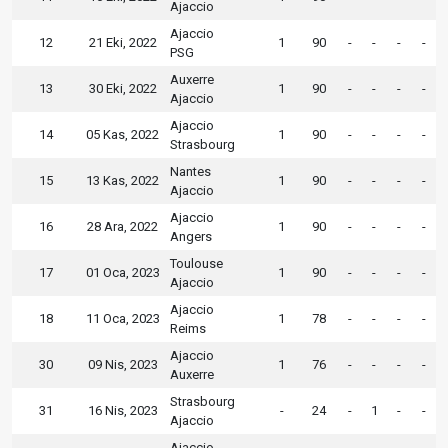
Ajaccio
Ajaccio
12
21 Eki, 2022
1
90
-
-
-
-
PSG
Auxerre
13
30 Eki, 2022
1
90
-
-
-
-
Ajaccio
Ajaccio
14
05 Kas, 2022
1
90
-
-
-
-
Strasbourg
Nantes
15
13 Kas, 2022
1
90
-
-
-
-
Ajaccio
Ajaccio
16
28 Ara, 2022
1
90
-
-
-
-
Angers
Toulouse
17
01 Oca, 2023
1
90
-
-
-
-
Ajaccio
Ajaccio
18
11 Oca, 2023
1
78
-
-
-
-
Reims
Ajaccio
30
09 Nis, 2023
1
76
-
-
-
-
Auxerre
Strasbourg
31
16 Nis, 2023
-
24
-
1
-
-
Ajaccio
Ajaccio