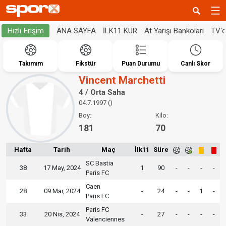
ANA SAYFA
İLK11 KUR
At Yarışı Bankoları
TV'
Hızlı Erişim
Takımım
Fikstür
Puan Durumu
Canlı Skor
Vincent Marchetti
4 / Orta Saha
04.7.1997 ()
Boy:
Kilo:
181
70
Hafta
Tarih
Maç
İlk11
Süre
SC Bastia
38
17 May, 2024
1
90
-
-
-
-
Paris FC
Caen
28
09 Mar, 2024
-
24
-
-
1
-
Paris FC
Paris FC
33
20 Nis, 2024
-
27
-
-
-
-
Valenciennes