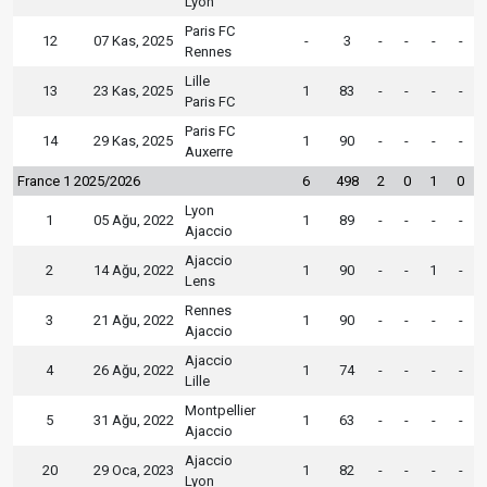
Lyon
Paris FC
12
07 Kas, 2025
-
3
-
-
-
-
Rennes
Lille
13
23 Kas, 2025
1
83
-
-
-
-
Paris FC
Paris FC
14
29 Kas, 2025
1
90
-
-
-
-
Auxerre
France 1 2025/2026
6
498
2
0
1
0
Lyon
1
05 Ağu, 2022
1
89
-
-
-
-
Ajaccio
Ajaccio
2
14 Ağu, 2022
1
90
-
-
1
-
Lens
Rennes
3
21 Ağu, 2022
1
90
-
-
-
-
Ajaccio
Ajaccio
4
26 Ağu, 2022
1
74
-
-
-
-
Lille
Montpellier
5
31 Ağu, 2022
1
63
-
-
-
-
Ajaccio
Ajaccio
20
29 Oca, 2023
1
82
-
-
-
-
Lyon