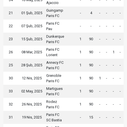
Ajaccio
Guingamp
21
01 Şub, 2025
-
4
-
-
-
-
Paris FC
Paris FC
22
07 Şub, 2025
-
-
-
-
-
-
Pau
Dunkerque
23
15 Şub, 2025
1
90
-
-
-
-
Paris FC
Paris FC
26
08 Mar, 2025
1
90
-
-
1
-
Lorient
Annecy FC
25
28 Şub, 2025
1
90
-
-
-
-
Paris FC
Grenoble
30
12 Nis, 2025
1
90
1
-
-
-
Paris FC
Martigues
33
02 May, 2025
1
90
-
-
-
-
Paris FC
Rodez
32
26 Nis, 2025
1
90
-
-
-
-
Paris FC
Paris FC
31
19 Nis, 2025
-
15
-
-
-
-
SC Bastia