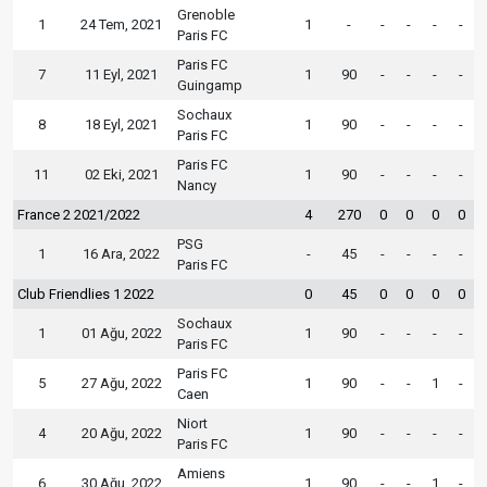
Grenoble
1
24 Tem, 2021
1
-
-
-
-
-
Paris FC
Paris FC
7
11 Eyl, 2021
1
90
-
-
-
-
Guingamp
Sochaux
8
18 Eyl, 2021
1
90
-
-
-
-
Paris FC
Paris FC
11
02 Eki, 2021
1
90
-
-
-
-
Nancy
France 2 2021/2022
4
270
0
0
0
0
PSG
1
16 Ara, 2022
-
45
-
-
-
-
Paris FC
Club Friendlies 1 2022
0
45
0
0
0
0
Sochaux
1
01 Ağu, 2022
1
90
-
-
-
-
Paris FC
Paris FC
5
27 Ağu, 2022
1
90
-
-
1
-
Caen
Niort
4
20 Ağu, 2022
1
90
-
-
-
-
Paris FC
Amiens
6
30 Ağu, 2022
1
90
-
-
1
-