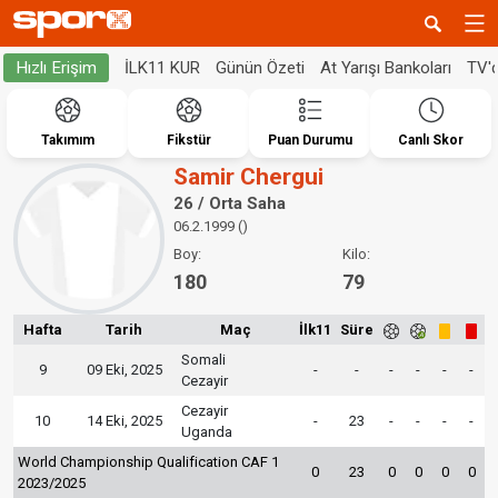
İLK11 KUR
Günün Özeti
At Yarışı Bankoları
TV'
Hızlı Erişim
Takımım
Fikstür
Puan Durumu
Canlı Skor
Samir Chergui
26 / Orta Saha
06.2.1999 ()
Boy:
Kilo:
180
79
Hafta
Tarih
Maç
İlk11
Süre
Somali
9
09 Eki, 2025
-
-
-
-
-
-
Cezayir
Cezayir
10
14 Eki, 2025
-
23
-
-
-
-
Uganda
World Championship Qualification CAF 1
0
23
0
0
0
0
2023/2025