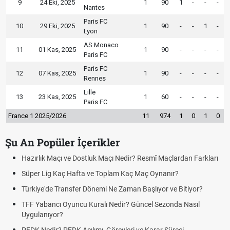
9
24 Eki, 2025
1
90
1
-
-
-
Nantes
Paris FC
10
29 Eki, 2025
1
90
-
-
1
-
Lyon
AS Monaco
11
01 Kas, 2025
1
90
-
-
-
-
Paris FC
Paris FC
12
07 Kas, 2025
1
90
-
-
-
-
Rennes
Lille
13
23 Kas, 2025
1
60
-
-
-
-
Paris FC
France 1 2025/2026
11
974
1
0
1
0
Şu An Popüler İçerikler
 Maçı Nedir? Resmî Maçlardan Farkları
Puan Durumunda AG, OM ve 
 Toplam Kaç Maç Oynanır?
Skor Ne Demek? Sporda Sko
mi Ne Zaman Başlıyor ve Bitiyor?
Futbol Nasıl Oynanır? Temel
lı Nedir? Güncel Sezonda Nasıl
Deplasman Golü Kuralı Ned
Uygulanıyor?
, Görevleri ve Karar Süreci
DGS Sonuçları Ne Zaman A