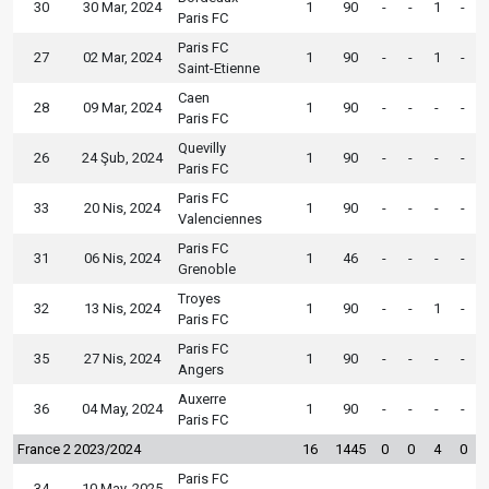
30
30 Mar, 2024
1
90
-
-
1
-
Paris FC
Paris FC
27
02 Mar, 2024
1
90
-
-
1
-
Saint-Etienne
Caen
28
09 Mar, 2024
1
90
-
-
-
-
Paris FC
Quevilly
26
24 Şub, 2024
1
90
-
-
-
-
Paris FC
Paris FC
33
20 Nis, 2024
1
90
-
-
-
-
Valenciennes
Paris FC
31
06 Nis, 2024
1
46
-
-
-
-
Grenoble
Troyes
32
13 Nis, 2024
1
90
-
-
1
-
Paris FC
Paris FC
35
27 Nis, 2024
1
90
-
-
-
-
Angers
Auxerre
36
04 May, 2024
1
90
-
-
-
-
Paris FC
France 2 2023/2024
16
1445
0
0
4
0
Paris FC
34
10 May, 2025
-
-
-
-
-
-