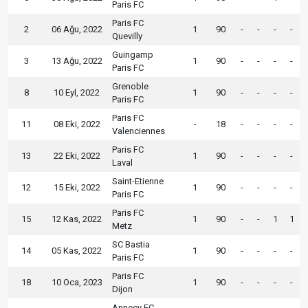
Paris FC
Paris FC
2
06 Ağu, 2022
1
90
-
-
-
-
Quevilly
Guingamp
3
13 Ağu, 2022
1
90
-
-
-
-
Paris FC
Grenoble
8
10 Eyl, 2022
1
90
-
-
-
-
Paris FC
Paris FC
11
08 Eki, 2022
-
18
-
-
-
-
Valenciennes
Paris FC
13
22 Eki, 2022
1
90
-
-
-
-
Laval
Saint-Etienne
12
15 Eki, 2022
1
90
-
-
-
-
Paris FC
Paris FC
15
12 Kas, 2022
1
90
-
-
1
1
Metz
SC Bastia
14
05 Kas, 2022
1
90
-
-
-
-
Paris FC
Paris FC
18
10 Oca, 2023
1
90
-
-
-
-
Dijon
Annecy FC