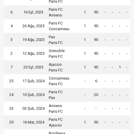
Paris FC
Paris FC
6
16 Eyl, 2023
1
90
-
-
-
-
Amiens
Paris FC
4
26 Ağu, 2023
1
90
-
-
-
-
Concarneau
Pau
3
19 Ağu, 2023
1
90
-
-
-
-
Paris FC
Grenoble
2
12 Ağu, 2023
1
90
-
-
-
-
Paris FC
Ajaccio
7
23 Eyl, 2023
1
90
-
-
1
-
Paris FC
Concarneau
25
17 Şub, 2024
-
6
-
-
-
-
Paris FC
Paris FC
24
10 Şub, 2024
-
20
-
-
-
-
Pau
Amiens
23
03 Şub, 2024
-
-
-
-
-
-
Paris FC
Paris FC
29
16 Mar, 2024
1
90
-
-
-
-
Ajaccio
Bordeaux