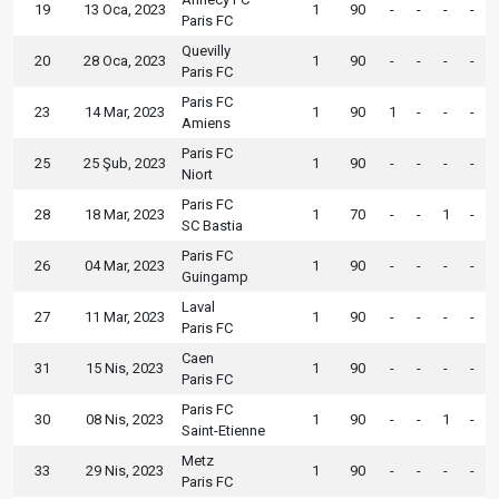
19
13 Oca, 2023
1
90
-
-
-
-
Paris FC
Quevilly
20
28 Oca, 2023
1
90
-
-
-
-
Paris FC
Paris FC
23
14 Mar, 2023
1
90
1
-
-
-
Amiens
Paris FC
25
25 Şub, 2023
1
90
-
-
-
-
Niort
Paris FC
28
18 Mar, 2023
1
70
-
-
1
-
SC Bastia
Paris FC
26
04 Mar, 2023
1
90
-
-
-
-
Guingamp
Laval
27
11 Mar, 2023
1
90
-
-
-
-
Paris FC
Caen
31
15 Nis, 2023
1
90
-
-
-
-
Paris FC
Paris FC
30
08 Nis, 2023
1
90
-
-
1
-
Saint-Etienne
Metz
33
29 Nis, 2023
1
90
-
-
-
-
Paris FC