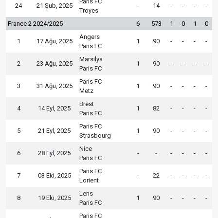
Paris FC
24
21 Şub, 2025
-
14
-
-
-
-
Troyes
France 2 2024/2025
6
573
1
0
1
0
Angers
1
17 Ağu, 2025
1
90
-
-
-
-
Paris FC
Marsilya
2
23 Ağu, 2025
1
90
-
-
-
-
Paris FC
Paris FC
3
31 Ağu, 2025
1
90
-
-
-
-
Metz
Brest
4
14 Eyl, 2025
1
82
-
-
-
-
Paris FC
Paris FC
5
21 Eyl, 2025
1
90
-
-
-
-
Strasbourg
Nice
6
28 Eyl, 2025
-
-
-
-
-
-
Paris FC
Paris FC
7
03 Eki, 2025
-
22
-
-
-
-
Lorient
Lens
8
19 Eki, 2025
1
90
-
-
-
-
Paris FC
Paris FC