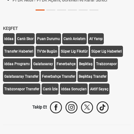
Tarihini Duyurdu
KEŞFET
iddaa
Canlı Skor
Puan Durumu
Canlı Anlatım
At Yarışı
Transfer Haberleri
TV'de Bugün
Süper Lig Fikstür
Süper Lig Haberleri
iddaa Programı
Galatasaray
Fenerbahçe
Beşiktaş
Trabzonspor
Galatasaray Transfer
Fenerbahçe Transfer
Beşiktaş Transfer
Trabzonspor Transfer
Canlı İzle
iddaa Sonuçları
Aktif Sayaç
Takip Et