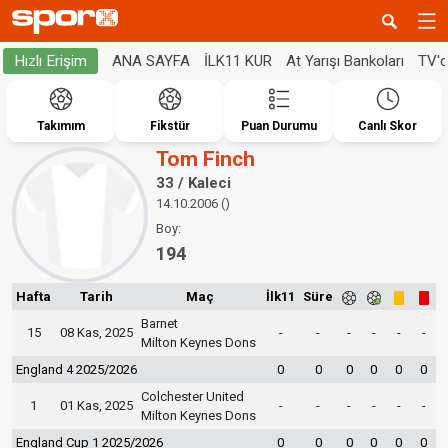
ANA SAYFA
İLK11 KUR
At Yarışı Bankoları
TV'
Hızlı Erişim
Takımım
Fikstür
Puan Durumu
Canlı Skor
Tom Finch
33 / Kaleci
14.10.2006 ()
Boy:
194
Hafta
Tarih
Maç
İlk11
Süre
Barnet
15
08 Kas, 2025
-
-
-
-
-
-
Milton Keynes Dons
England 4 2025/2026
0
0
0
0
0
0
Colchester United
1
01 Kas, 2025
-
-
-
-
-
-
Milton Keynes Dons
England Cup 1 2025/2026
0
0
0
0
0
0