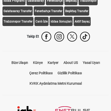
iddaa Programı
Galatasaray
Fenerbahçe
Beşiktaş
Trabzonspor
Galatasaray Transfer
Fenerbahçe Transfer
Beşiktaş Transfer
Trabzonspor Transfer
Canlı İzle
iddaa Sonuçları
Aktif Sayaç
Takip Et
Bize Ulaşın
Künye
Kariyer
About US
Yasal Uyarı
Çerez Politikası
Gizlilik Politikası
KVKK Aydınlatma Metni Kurumsal