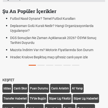
Şu An Popüler İçerikler
Futbol Nasıl Oynanır? Temel Futbol Kuralları
Deplasman Golü Kuralı Nedir? Hangi Organizasyonlarda
Uygulanıyor?
DGS Sonuçları Ne Zaman Açıklanacak 2026? ÖSYM Sonuç
Tarihini Duyurdu
Mazota İndirim Var mı? Motorin Fiyatlarında Son Durum
Hradec Kralove Beşiktaş maçı şifresiz canlı yayın izle
KEŞFET
iddaa
Canlı Skor
Puan Durumu
Canlı Anlatım
At Yarışı
Transfer Haberleri
TV'de Bugün
Süper Lig Fikstür
Süper Lig Haberleri